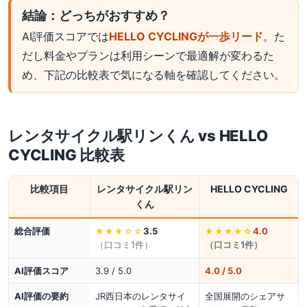
結論：どっちがおすすめ？
AI評価スコアでは
HELLO CYCLINGが一歩リード
。た
だし料金やプランは利用シーンで最適解が変わるた
め、下記の比較表で気になる軸を確認してください。
レンタサイクル駅リンくん
vs
HELLO
CYCLING
比較表
比較項目
レンタサイクル駅リン
HELLO CYCLING
くん
総合評価
3.5
4.0
★★★
☆☆
★★★★
☆
（口コミ
1
件）
（口コミ
1
件）
AI評価スコア
3.9 / 5.0
4.0 / 5.0
AI評価の要約
JR西日本のレンタサイ
全国展開のシェアサ