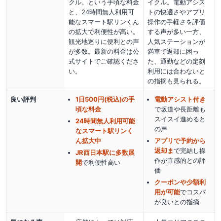
クル。という手頃な料金
イクル。電動アシス
と、24時間無人利用可
トの快適さやアプリ
能なスマート駅リンくん
操作の手軽さを評価
の拡大で利便性が高い。
する声が多い一方、
観光地巡りに便利との声
人気ステーションが
が多数。最新の料金は公
満車で返却に困っ
式サイトでご確認くださ
た、通勤などの定刻
い。
利用には合わないと
の指摘も見られる。
良い評判
1日500円(税込)の手
電動アシスト付き
頃な料金
で坂道や長距離も
スイスイ進める
と
24時間無人利用可能
の声
なスマート駅リンく
ん拡大中
アプリで予約から
返却ま
で完結し操
JR西日本駅に多数展
作が直感的
との評
開
で利便性高い
価
クーポンや少額利
用が可能
でコスパ
が良い
との指摘