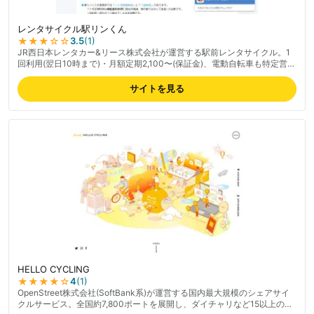
レンタサイクル駅リンくん
★★★
☆☆
3.5
(
1
)
JR西日本レンタカー&リース株式会社が運営する駅前レンタサイクル。1
回利用(翌日10時まで)・月額定期2,100〜(保証金)、電動自転車も特定営業
所で利用可能(800〜/日)。大阪・兵庫・滋賀・岡山など定期利用対応駅
と、奈良・福井・島根・広島・山口など観光地駅で1回利用に対応。駐輪
サイトを見る
場代金不要で、駅から直接乗り出せる便利さが特徴。最新の料金は公式サ
イトでご確認ください。
HELLO CYCLING
★★★★
☆
4
(
1
)
OpenStreet株式会社(SoftBank系)が運営する国内最大規模のシェアサイ
クルサービス。全国約7,800ポートを展開し、ダイチャリなど15以上の事