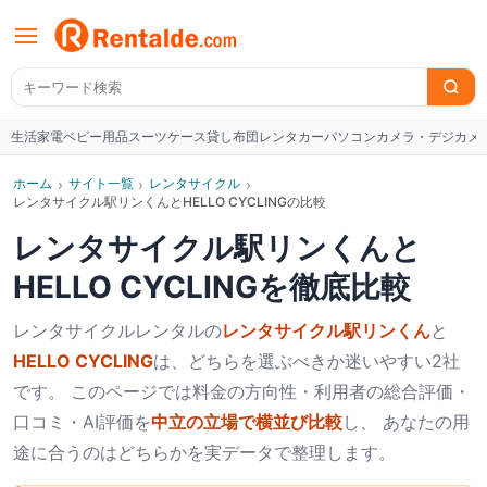
生活家電
ベビー用品
スーツケース
貸し布団
レンタカー
パソコン
カメラ・デジカメ
W
ホーム
›
サイト一覧
›
レンタサイクル
›
レンタサイクル駅リンくんとHELLO CYCLINGの比較
レンタサイクル駅リンくん
と
HELLO CYCLING
を徹底比較
レンタサイクル
レンタルの
レンタサイクル駅リンくん
と
HELLO CYCLING
は、どちらを選ぶべきか迷いやすい2社
です。 このページでは料金の方向性・利用者の総合評価・
口コミ・AI評価を
中立の立場で横並び比較
し、 あなたの用
途に合うのはどちらかを実データで整理します。