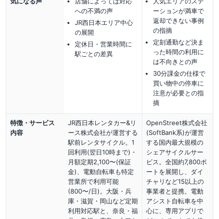
気になる声
店舗によっては対応
人気エリアのステ
への不満の声
ーションが満車で
返却できない事例
JR西日本エリア中心
の指摘
の展開
定刻通勤など決ま
定休日・営業時間に
った時間の利用に
駅ごとの差異
は不向きとの声
30分課金の仕様で
買い物中の停車に
注意が必要との指
摘
特徴・サービス
JR西日本レンタカー&リ
OpenStreet株式会社
内容
ース株式会社が運営する
(SoftBank系)が運営
駅前レンタサイクル。1
する国内最大規模の
回利用(翌日10時まで)・
シェアサイクルサー
月額定期2,100〜(保証
ビス。全国約7,800ポ
金)、電動自転車も特定
ートを展開し、ダイ
営業所で利用可能
チャリなど15以上の
(800〜/日)。大阪・兵
事業者と提携。電動
庫・滋賀・岡山など定期
アシスト自転車を中
利用対応駅と、奈良・福
心に、専用アプリで