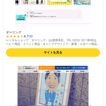
ダーリング
★★★★
☆
4.7
(
8
)
レンタルショップ「ダーリング」(山形県本社、TEL 0233-32-1806)は、
ベビー用品・イベント用品・キャンプアウトドア・家電・スポーツ用品・
スーツケース・着ぐるみ・布団・介護用品まで幅広く扱う総合レンタルシ
ョップ。最短2日からの短期レンタルに対応し、1ヶ月単位の長期プランも
サイトを見る
用意。綿菓子機・ポップコーン機・かき氷機など季節イベント用品の品揃
えが豊富で、家族イベントから業務用まで対応。営業時間は月〜金
9:00〜17:00(土日定休)。最新の料金は公式サイトでご確認ください。