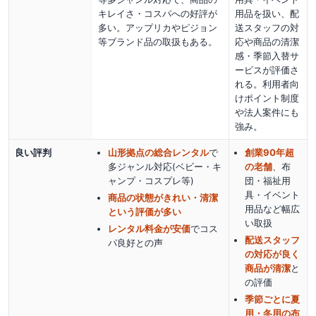
キレイさ・コスパへの好評が
用品を扱い、配
多い。アップリカやピジョン
送スタッフの対
等ブランド品の取扱もある。
応や商品の清潔
感・季節入替サ
ービスが評価さ
れる。利用者向
けポイント制度
や法人案件にも
強み。
良い評判
山形拠点の総合レンタル
で
創業90年超
多ジャンル対応(ベビー・キ
の老舗
、布
ャンプ・コスプレ等)
団・福祉用
具・イベント
商品の状態がきれい・清潔
用品など幅広
という評価が多い
い取扱
レンタル料金が安価
でコス
配送スタッフ
パ良好
との声
の対応が良く
商品が清潔
と
の評価
季節ごとに夏
用・冬用の布