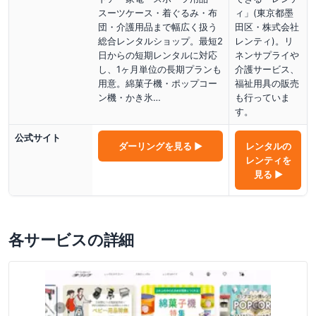
スーツケース・着ぐるみ・布
ィ」(東京都墨
団・介護用品まで幅広く扱う
田区・株式会社
総合レンタルショップ。最短2
レンティ)。リ
日からの短期レンタルに対応
ネンサプライや
し、1ヶ月単位の長期プランも
介護サービス、
用意。綿菓子機・ポップコー
福祉用具の販売
ン機・かき氷…
も行っていま
す。
公式サイト
ダーリング
を見る ▶
レンタルの
レンティ
を
見る ▶
各サービスの詳細