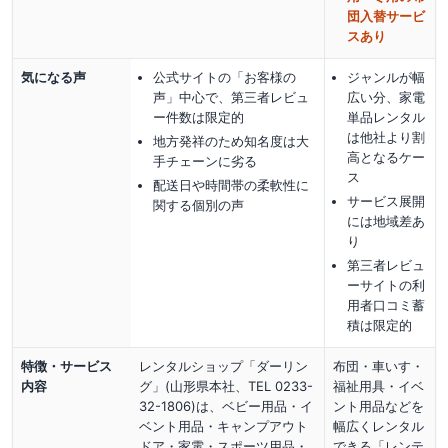
団入替サービ
スあり
気になる声
公式サイトの「お客様の
ジャンルが幅
声」中心で、第三者レビュ
広い分、家電
ー件数は限定的
単品レンタル
は他社より割
地方発祥のため知名度は大
高となるケー
手チェーンに劣る
ス
配送日や時間帯の柔軟性に
サービス展開
関する個別の声
には地域差あ
り
第三者レビュ
ーサイトの利
用者口コミ蓄
積は限定的
特徴・サービス
レンタルショップ「ダーリン
布団・車いす・
内容
グ」(山形県本社、TEL 0233-
福祉用具・イベ
32-1806)は、ベビー用品・イ
ント用品などを
ベント用品・キャンプアウト
幅広くレンタル
ドア・家電・スポーツ用品・
できる「レンテ