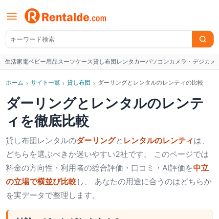
生活家電
ベビー用品
スーツケース
貸し布団
レンタカー
パソコン
カメラ・デジカメ
W
ホーム
›
サイト一覧
›
貸し布団
›
ダーリングとレンタルのレンティの比較
ダーリング
と
レンタルのレンテ
ィ
を徹底比較
貸し布団
レンタルの
ダーリング
と
レンタルのレンティ
は、
どちらを選ぶべきか迷いやすい2社です。 このページでは
料金の方向性・利用者の総合評価・口コミ・AI評価を
中立
の立場で横並び比較
し、 あなたの用途に合うのはどちらか
を実データで整理します。