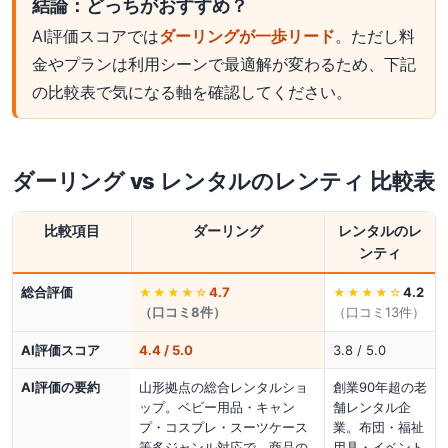
結論：どっちがおすすめ？
AI評価スコアでは
ダーリングが一歩リード
。ただし料
金やプランは利用シーンで最適解が変わるため、下記
の比較表で気になる軸を確認してください。
ダーリング
vs
レンタルのレンティ
比較表
比較項目
ダーリング
レンタルのレ
ンティ
総合評価
4.7
4.2
★★★★
☆
★★★★
☆
（口コミ
8
件）
（口コミ
13
件）
AI評価スコア
4.4 / 5.0
3.8 / 5.0
AI評価の要約
山形拠点の総合レンタルショ
創業90年超の老
ップ。ベビー用品・キャン
舗レンタル企
プ・コスプレ・スーツケース
業。布団・福祉
等多ジャンル対応で、商品の
用具・イベント