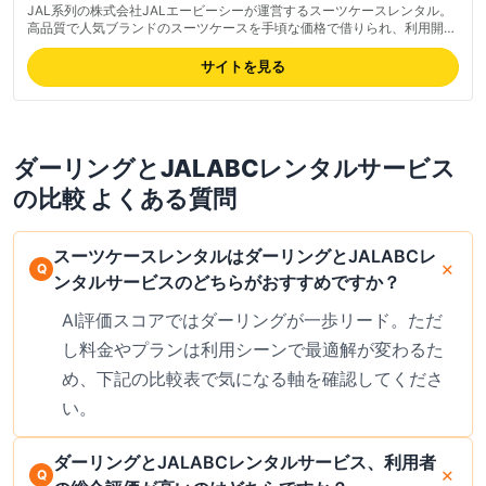
JAL系列の株式会社JALエービーシーが運営するスーツケースレンタル。
高品質で人気ブランドのスーツケースを手頃な価格で借りられ、利用開始
日の2日前に自宅へ配送、返却時も全国往復送料無料。安心補償(/個)・ラ
ゲッジチェッカー(/個)などオプションも充実、JAL利用者には特に安心の
サイトを見る
老舗サービス。最新の料金は公式サイトでご確認ください。
ダーリング
と
JALABCレンタルサービス
の比較 よくある質問
スーツケースレンタルはダーリングとJALABCレ
ンタルサービスのどちらがおすすめですか？
AI評価スコアではダーリングが一歩リード。ただ
し料金やプランは利用シーンで最適解が変わるた
め、下記の比較表で気になる軸を確認してくださ
い。
ダーリングとJALABCレンタルサービス、利用者