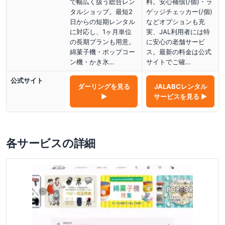
で幅広く扱う総合レン
料。安心補償(/個)・ラ
タルショップ。最短2
ゲッジチェッカー(/個)
日からの短期レンタル
などオプションも充
に対応し、1ヶ月単位
実、JAL利用者には特
の長期プランも用意。
に安心の老舗サービ
綿菓子機・ポップコー
ス。最新の料金は公式
ン機・かき氷…
サイトでご確…
公式サイト
ダーリング
を見る
JALABCレンタル
▶
サービス
を見る ▶
各サービスの詳細