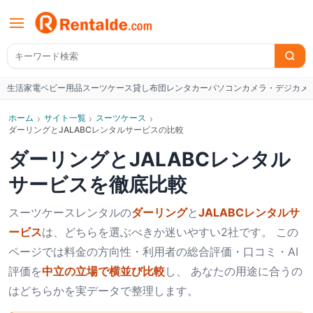
生活家電
ベビー用品
スーツケース
貸し布団
レンタカー
パソコン
カメラ・デジカメ
W
ホーム
›
サイト一覧
›
スーツケース
›
ダーリングとJALABCレンタルサービスの比較
ダーリング
と
JALABCレンタル
サービス
を徹底比較
スーツケース
レンタルの
ダーリング
と
JALABCレンタルサ
ービス
は、どちらを選ぶべきか迷いやすい2社です。 この
ページでは料金の方向性・利用者の総合評価・口コミ・AI
評価を
中立の立場で横並び比較
し、 あなたの用途に合うの
はどちらかを実データで整理します。