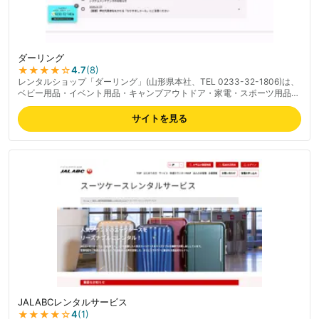
ダーリング
★★★★
☆
4.7
(
8
)
レンタルショップ「ダーリング」(山形県本社、TEL 0233-32-1806)は、
ベビー用品・イベント用品・キャンプアウトドア・家電・スポーツ用品・
スーツケース・着ぐるみ・布団・介護用品まで幅広く扱う総合レンタルシ
ョップ。最短2日からの短期レンタルに対応し、1ヶ月単位の長期プランも
サイトを見る
用意。綿菓子機・ポップコーン機・かき氷機など季節イベント用品の品揃
えが豊富で、家族イベントから業務用まで対応。営業時間は月〜金
9:00〜17:00(土日定休)。最新の料金は公式サイトでご確認ください。
JALABCレンタルサービス
★★★★
☆
4
(
1
)