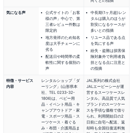
向く
との指摘
気になる声
公式サイトの「お客
中長期(1ヶ月超)レン
様の声」中心で、第
タルは購入のほうが
三者レビュー件数は
割安になるケースが
限定的
多いとの指摘
地方発祥のため知名
リユース品である点
度は大手チェーンに
を気にする声
劣る
紛失・盗難は損害保
配送日や時間帯の柔
険対象外で利用者負
軟性に関する個別の
担となる点に注意と
声
の指摘
特徴・サービス
レンタルショップ「ダ
JAL系列の株式会社
内容
ーリング」(山形県本
JALエービーシーが運
社、TEL 0233-32-
営するスーツケースレ
1806)は、ベビー用
ンタル。高品質で人気
品・イベント用品・キ
ブランドのスーツケー
ャンプアウトドア・家
スを手頃な価格で借り
電・スポーツ用品・ス
られ、利用開始日の2
ーツケース・着ぐる
日前に自宅へ配送、返
み・布団・介護用品ま
却時も全国往復送料無