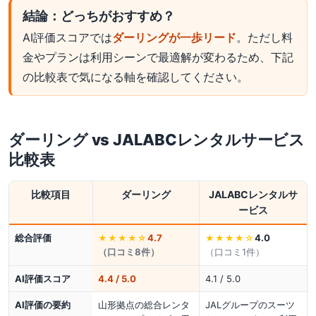
結論：どっちがおすすめ？
AI評価スコアでは
ダーリングが一歩リード
。ただし料
金やプランは利用シーンで最適解が変わるため、下記
の比較表で気になる軸を確認してください。
ダーリング
vs
JALABCレンタルサービス
比較表
比較項目
ダーリング
JALABCレンタルサ
ービス
総合評価
4.7
4.0
★★★★
☆
★★★★
☆
（口コミ
8
件）
（口コミ
1
件）
AI評価スコア
4.4 / 5.0
4.1 / 5.0
AI評価の要約
山形拠点の総合レンタ
JALグループのスーツ