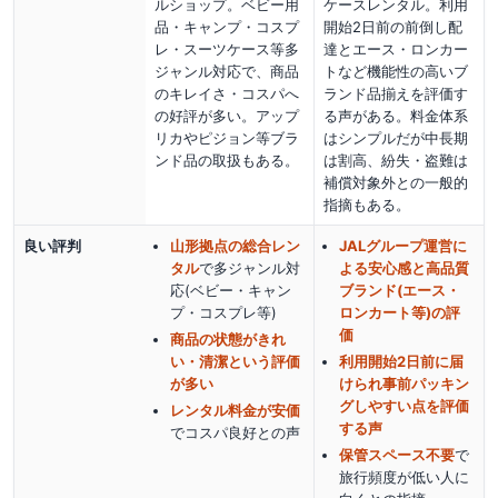
ルショップ。ベビー用
ケースレンタル。利用
品・キャンプ・コスプ
開始2日前の前倒し配
レ・スーツケース等多
達とエース・ロンカー
ジャンル対応で、商品
トなど機能性の高いブ
のキレイさ・コスパへ
ランド品揃えを評価す
の好評が多い。アップ
る声がある。料金体系
リカやピジョン等ブラ
はシンプルだが中長期
ンド品の取扱もある。
は割高、紛失・盗難は
補償対象外との一般的
指摘もある。
良い評判
山形拠点の総合レン
JALグループ運営に
タル
で多ジャンル対
よる安心感と高品質
応(ベビー・キャン
ブランド(エース・
プ・コスプレ等)
ロンカート等)の評
価
商品の状態がきれ
い・清潔という評価
利用開始2日前に届
が多い
けられ事前パッキン
グしやすい点を評価
レンタル料金が安価
する声
でコスパ良好
との声
保管スペース不要
で
旅行頻度が低い人に