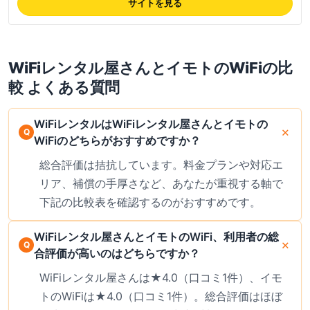
で高評価、複数人シェアできる機種ラインナップも好評。損害補償も用
サイトを見る
意、初心者でも安心の手厚いサポート体制、海外渡航時の安心感でリピー
ターも多い。対応空港が6拠点に限定、田舎で繋がらないケース等のデメ
リットもあるため事前確認推奨。最新の料金は公式サイトでご確認くださ
い。
WiFiレンタル屋さん
と
イモトのWiFi
の比
較 よくある質問
WiFiレンタルはWiFiレンタル屋さんとイモトの
WiFiのどちらがおすすめですか？
総合評価は拮抗しています。料金プランや対応エ
リア、補償の手厚さなど、あなたが重視する軸で
下記の比較表を確認するのがおすすめです。
WiFiレンタル屋さんとイモトのWiFi、利用者の総
合評価が高いのはどちらですか？
WiFiレンタル屋さんは★4.0（口コミ1件）、イモ
トのWiFiは★4.0（口コミ1件）。総合評価はほぼ