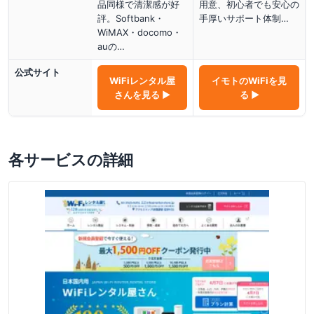
品同様で清潔感が好
用意、初心者でも安心の
評。Softbank・
手厚いサポート体制…
WiMAX・docomo・
auの…
公式サイト
WiFiレンタル屋
イモトのWiFi
を見
さん
を見る ▶
る ▶
各サービスの詳細