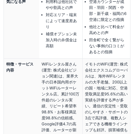
気になる声
利用料は他社比で
空港カウンターが成
やや割高との声
田・羽田・関西・中
部・新千歳・福岡の6
対応エリア・端末
空港に限定との指摘
によって速度差あ
り
他社と比べて料金が
高めとの声
補償オプション未
加入時の弁償金は
田舎町で全く繋がら
高額
ない事例の口コミが
あるとの指摘
特徴・サービス
WiFiレンタル屋さん
イモトのWiFi(運営: 株式
内容
(運営: 株式会社ビジ
会社エクスコムグローバ
ョン関連)は、業界大
ル)は、海外WiFiレンタ
手の日本国内用ポケ
ルの大手老舗。200以上
ットWiFiルーターレ
の国・地域に対応、空港
ンタル店。累計100万
受取満足度95.6%の高い
件超のレンタル実
実績を評価する声が多
績、リピート希望率
い。通信の安定性・受取
98.8%・お客様満足
のしやすさ・サポートの
度98.8%の信頼感。
3点で高評価、複数人シ
Google評価4.7の高
ェアできる機種ラインナ
評価、ルーターが新
ップも好評。損害補償も