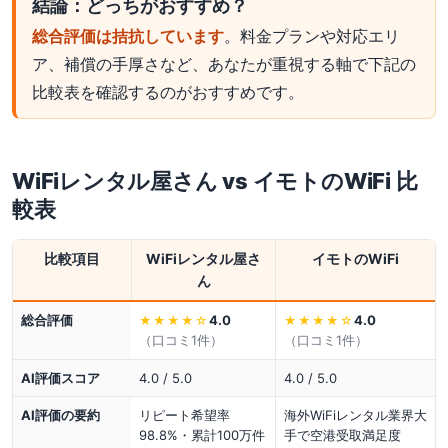
結論：どっちがおすすめ？
総合評価は拮抗しています
。料金プランや対応エリ
ア、補償の手厚さなど、あなたが重視する軸で下記の
比較表を確認するのがおすすめです。
WiFiレンタル屋さん
vs
イモトのWiFi
比
較表
比較項目
WiFiレンタル屋さ
イモトのWiFi
ん
総合評価
4.0
4.0
★★★★
☆
★★★★
☆
（口コミ
1
件）
（口コミ
1
件）
AI評価スコア
4.0 / 5.0
4.0 / 5.0
AI評価の要約
リピート希望率
海外WiFiレンタル業界大
98.8%・累計100万件
手で空港受取満足度