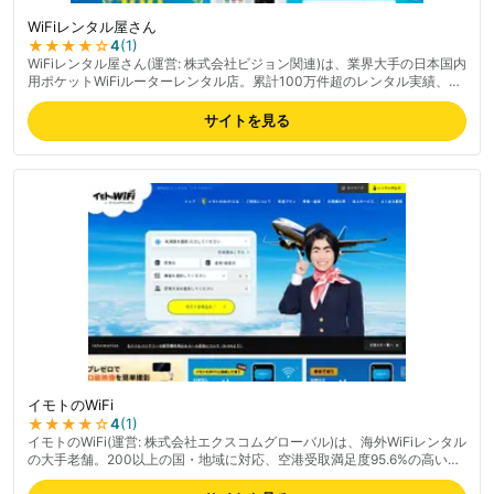
WiFiレンタル屋さん
★★★★
☆
4
(
1
)
WiFiレンタル屋さん(運営: 株式会社ビジョン関連)は、業界大手の日本国内
用ポケットWiFiルーターレンタル店。累計100万件超のレンタル実績、リ
ピート希望率98.8%・お客様満足度98.8%の信頼感。Google評価4.7の高
評価、ルーターが新品同様で清潔感が好評。Softbank・WiMAX・
サイトを見る
docomo・auの主要キャリアを取扱、最短翌日からレンタル可能。海外用
Wi-Fiルーターのレンタルにも対応。カスタマーセンターも繋がりやすく
前日17時注文で翌日対応の対応スピード、レターパックでかんたん返却の
利便性も支持される。最新の料金は公式サイトでご確認ください。
イモトのWiFi
★★★★
☆
4
(
1
)
イモトのWiFi(運営: 株式会社エクスコムグローバル)は、海外WiFiレンタル
の大手老舗。200以上の国・地域に対応、空港受取満足度95.6%の高い実
績を評価する声が多い。通信の安定性・受取のしやすさ・サポートの3点