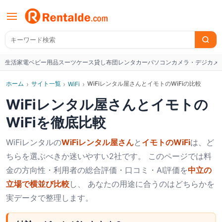
生活家電
ベビー用品
スーツケース
貸し布団
レンタカー
パソコン
カメラ・デジカメ
W
ホーム
›
サイト一覧
›
›
WiFiレンタル屋さんとイモトのWiFiの比較
WiFi
WiFiレンタル屋さん
と
イモトの
WiFi
を徹底比較
WiFi
レンタルの
WiFiレンタル屋さん
と
イモトのWiFi
は、ど
ちらを選ぶべきか迷いやすい2社です。 このページでは料
金の方向性・利用者の総合評価・口コミ・AI評価を
中立の
立場で横並び比較
し、 あなたの用途に合うのはどちらかを
実データで整理します。