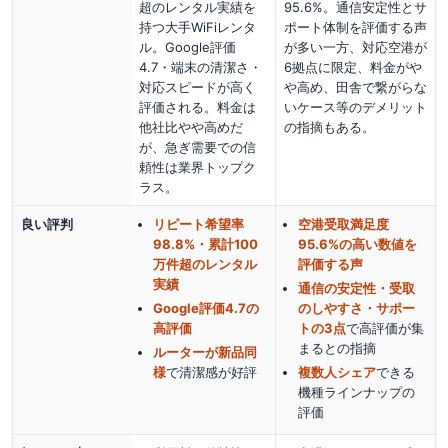
超のレンタル実績を
95.6%。通信安定性とサ
持つ大手WiFiレンタ
ポート体制を評価する声
ル。Google評価
が多い一方、対応空港が
4.7・端末の清潔さ・
6拠点に限定、料金がや
対応スピードが高く
や高め、田舎で繋がらな
評価される。料金は
いケース等のデメリット
他社比やや高めだ
の指摘もある。
が、急ぎ需要での信
頼性は業界トップク
ラス。
良い評判
リピート希望率
空港受取満足度
98.8%・累計100
95.6%の高い数値を
万件超のレンタル
評価する声
実績
通信の安定性・受取
Google評価4.7の
のしやすさ・サポー
高評価
トの3点
で高評価が集
まる
との指摘
ルーターが新品同
様
で清潔感
が好評
複数人シェア
できる
機種ラインナップの
評価