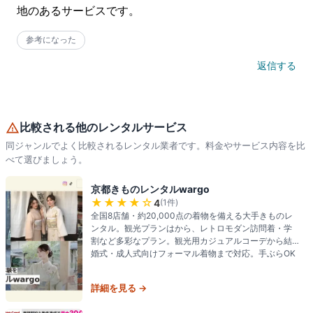
地のあるサービスです。
参考になった
返信する
比較される他のレンタルサービス
同ジャンルでよく比較されるレンタル業者です。料金やサービス内容を比
べて選びましょう。
京都きものレンタルwargo
★★★★
☆
4
(
1
件)
全国8店舗・約20,000点の着物を備える大手きものレ
ンタル。観光プランはから、レトロモダン訪問着・学
割など多彩なプラン。観光用カジュアルコーデから結
婚式・成人式向けフォーマル着物まで対応。手ぶらOK
詳細を見る →