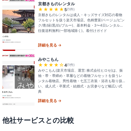
京都きものレンタル
★★★★★
5
(
1
件)
京都きものレンタルは成人・キッズサイズ対応の着物
フルセットを扱う楽天市場店。色柄豊富(ベージュ/ピン
ク/青/緑/黒/白/ブルー)、基本料金・3〜4日レンタル・
往復送料無料(一部地域除く)。着付けガイド
詳細を見る →
みやこもん
★★★★
☆
4
(
1
件)
みやこもん(楽天市場店、運営: 株式会社ヒロセ)は、振
袖・帯・帯締め・草履などの着物フルセットを扱うレ
ンタル着物店。男性着物・七五三衣装・浴衣も取り扱
い、成人式・卒業式・結婚式・お宮参りなど幅広い式
典
詳細を見る →
他社サービスとの比較