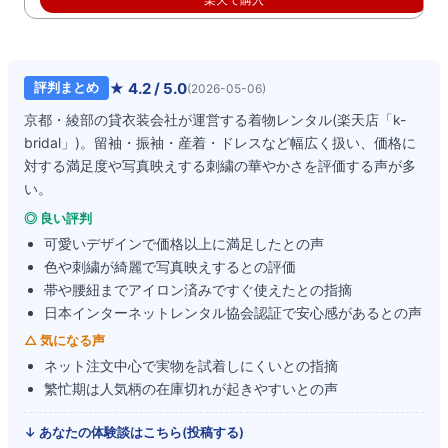
★
4.2
/ 5.0
評判まとめ
(
2026-05-06
)
京都・綾部の貸衣装会社が運営する着物レンタル(楽天店「k-
bridal」)。留袖・振袖・産着・ドレスなど幅広く扱い、価格に
対する満足度や写真映えする刺繍の華やかさを評価する声が多
い。
◎ 良い評判
可愛いデザインで価格以上に満足したとの声
色や刺繍が綺麗で写真映えするとの評価
帯や腰紐までアイロン済みですぐ使えたとの指摘
日本インターネットレンタル協会認証で安心感があるとの声
△ 気になる声
ネット注文中心で実物を試着しにくいとの指摘
繁忙期は人気柄の在庫切れが起きやすいとの声
↓ あなたの体験談はこちら(投稿する)