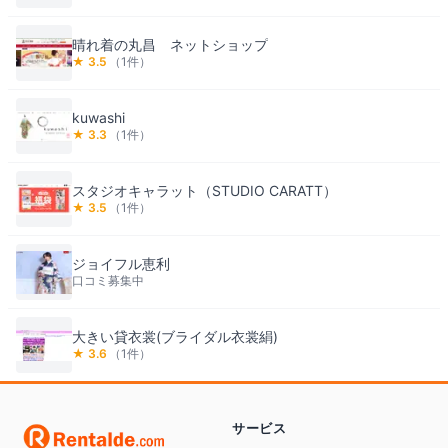
晴れ着の丸昌 ネットショップ
★
3.5
（
1
件）
kuwashi
★
3.3
（
1
件）
スタジオキャラット（STUDIO CARATT）
★
3.5
（
1
件）
ジョイフル恵利
口コミ募集中
大きい貸衣裳(ブライダル衣裳絹)
★
3.6
（
1
件）
サービス