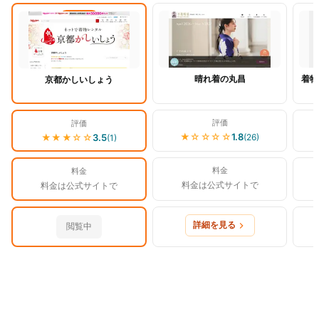
閲覧中
晴れ着の丸昌
着物
京都かしいしょう
評価
評価
★
☆☆☆☆
1.8
(
26
)
★★★
☆☆
3.5
(
1
)
料金
料金
料金は公式サイトで
料金は公式サイトで
詳細を見る
閲覧中