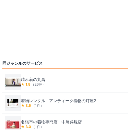
同ジャンルのサービス
晴れ着の丸昌
★
1.8
（
26
件）
着物レンタル | アンティーク着物の灯屋2
★
3.5
（
1
件）
名張市の着物専門店 中尾呉服店
★
3.0
（
1
件）