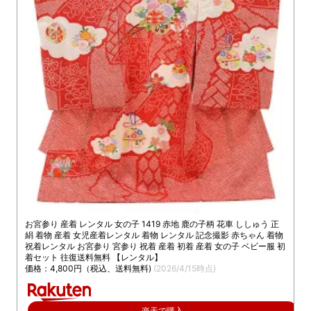
お宮参り 産着 レンタル 女の子 1419 赤地 鹿の子柄 花車 ししゅう 正
絹 着物 産着 女児産着レンタル 着物 レンタル 記念撮影 赤ちゃん 着物
祝着レンタル お宮参り 宮参り 祝着 産着 初着 産着 女の子 ベビー服 初
着セット 往復送料無料 【レンタル】
価格：4,800円（税込、送料無料)
(2026/4/15時点)
楽天で購入