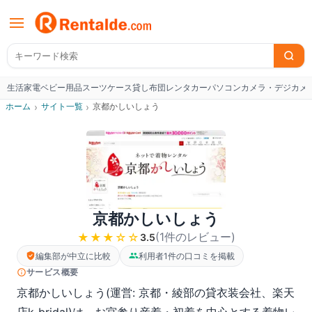
生活家電
ベビー用品
スーツケース
貸し布団
レンタカー
パソコン
カメラ・デジカメ
W
ホーム
›
サイト一覧
›
京都かしいしょう
京都かしいしょう
(
1
件のレビュー
)
★★★
☆☆
3.5
編集部が中立に比較
利用者1件の口コミを掲載
サービス概要
京都かしいしょう(運営: 京都・綾部の貸衣装会社、楽天