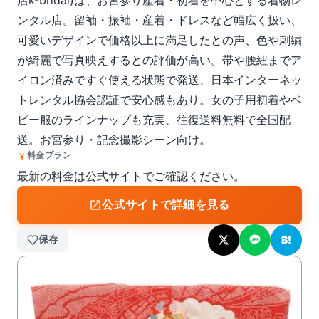
店k-bridal)は、お宮参り産着・初着を中心とする着物レ
ンタル店。留袖・振袖・産着・ドレスなど幅広く扱い、
可愛いデザインで価格以上に満足したとの声、色や刺繍
が綺麗で写真映えするとの評価が高い。帯や腰紐までア
イロン済みですぐ使える状態で発送、日本インターネッ
トレンタル協会認証で安心感もあり。女の子用初着やベ
ビー服のラインナップも充実、往復送料無料で全国配
送。お宮参り・記念撮影シーン向け。
料金プラン
最新の料金は公式サイトでご確認ください。
公式サイトで詳細を見る
保存
B!