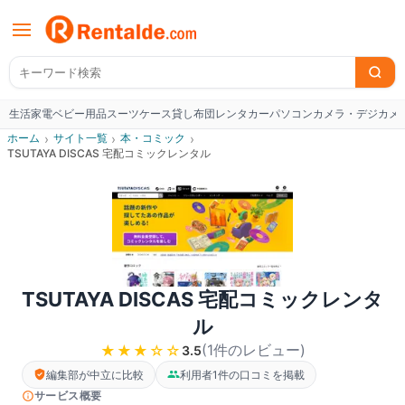
生活家電
ベビー用品
スーツケース
貸し布団
レンタカー
パソコン
カメラ・デジカメ
W
ホーム
›
サイト一覧
›
本・コミック
›
TSUTAYA DISCAS 宅配コミックレンタル
TSUTAYA DISCAS 宅配コミックレンタ
ル
(
1
件のレビュー
)
★★★
☆☆
3.5
編集部が中立に比較
利用者1件の口コミを掲載
サービス概要