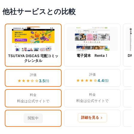
他社サービスとの比較
閲覧中
電子貸本 Renta！
DM
TSUTAYA DISCAS 宅配コミッ
クレンタル
評価
評価
★★★★
☆
4.4
(
5
)
★★★
☆☆
3.5
(
1
)
料金
料金
料金は公式サイトで
料金は公式サイトで
詳細を見る
閲覧中