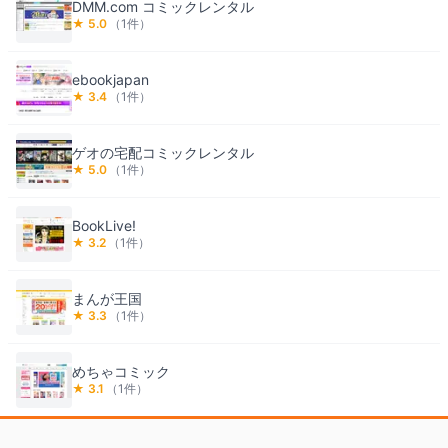
DMM.com コミックレンタル
★
5.0
（
1
件）
ebookjapan
★
3.4
（
1
件）
ゲオの宅配コミックレンタル
★
5.0
（
1
件）
BookLive!
★
3.2
（
1
件）
まんが王国
★
3.3
（
1
件）
めちゃコミック
★
3.1
（
1
件）