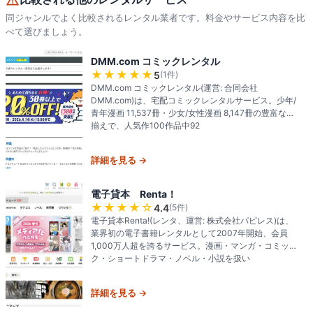
同ジャンルでよく比較されるレンタル業者です。料金やサービス内容を比
べて選びましょう。
DMM.com コミックレンタル
★★★★★
5
(
1
件)
DMM.com コミックレンタル(運営: 合同会社
DMM.com)は、宅配コミックレンタルサービス。少年/
青年漫画 11,537冊・少女/女性漫画 8,147冊の豊富な品
揃えで、人気作100作品中92
詳細を見る →
電子貸本 Renta！
★★★★
☆
4.4
(
5
件)
電子貸本Renta!(レンタ、運営: 株式会社パピレス)は、
業界初の電子書籍レンタルとして2007年開始、会員
1,000万人超を誇るサービス。漫画・マンガ・コミッ
ク・ショートドラマ・ノベル・小説を扱い
詳細を見る →