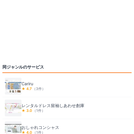
同ジャンルのサービス
Cariru
★
4.7
（
3
件）
レンタルドレス留袖しあわせ創庫
★
3.0
（
1
件）
おしゃれコンシャス
★
4.0
（
1
件）