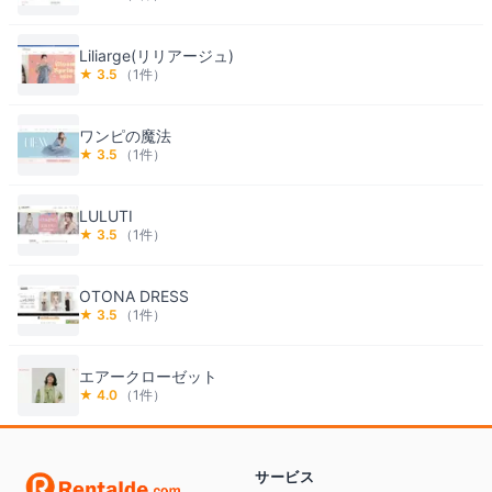
Liliarge(リリアージュ)
★
3.5
（
1
件）
ワンピの魔法
★
3.5
（
1
件）
LULUTI
★
3.5
（
1
件）
OTONA DRESS
★
3.5
（
1
件）
エアークローゼット
★
4.0
（
1
件）
サービス