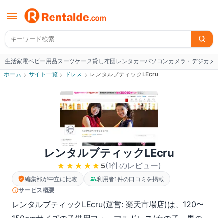
生活家電
ベビー用品
スーツケース
貸し布団
レンタカー
パソコン
カメラ・デジカメ
W
ホーム
›
サイト一覧
›
ドレス
›
レンタルブティックLEcru
レンタルブティックLEcru
(
1
件のレビュー
)
★★★★★
5
編集部が中立に比較
利用者1件の口コミを掲載
サービス概要
レンタルブティックLEcru(運営: 楽天市場店)は、120〜