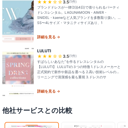
★★★
☆☆
3.5
(
1
件)
ブランドドレスが一律(3泊4日)で借りられるパーティ
ドレスレンタル。LAGUNAMOON・AIMER・
SNIDEL・kaeneなど人気ブランドを多数取り扱い。
SS〜4Lサイズ・マタニティサイズあり、1
詳細を見る →
LULUTI
★★★
☆☆
3.5
(
1
件)
すばらしいあなた”を作るドレスレンタルの
【LULUTI】 LULUTIの３つの特徴 1.ドレスメーカーと
正式契約で新作や新品を選べる 2.高い技術レベルのク
リーニングで清潔感を最も重視 3.ドレスのサ
詳細を見る →
他社サービスとの比較
閲覧中