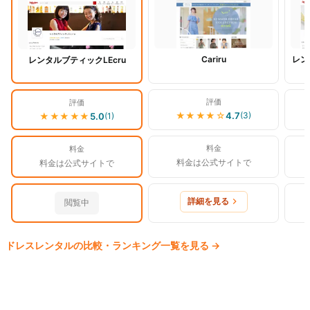
Cariru
レン
レンタルブティックLEcru
評価
評価
★★★★
☆
4.7
(
3
)
★★★★★
5.0
(
1
)
料金
料金
料金は公式サイトで
料金は公式サイトで
詳細を見る
閲覧中
ドレス
レンタルの比較・ランキング一覧を見る
→