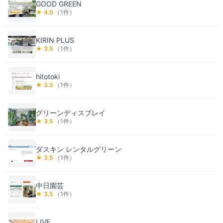
GOOD GREEN
★
4.0
（
1
件）
KIRIN PLUS
★
3.5
（
1
件）
hitotoki
★
3.5
（
1
件）
グリーンディスプレイ
★
3.5
（
1
件）
ダスキン レンタルグリーン
★
3.5
（
1
件）
中日園芸
★
3.5
（
1
件）
LIVE