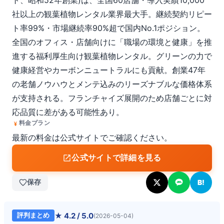
ト、昭和52年創業)は、全国60店舗・導入実績10,000
社以上の観葉植物レンタル業界最大手。継続契約リピー
ト率99%・市場継続率90%超で国内No.1ポジション。
全国のオフィス・店舗向けに「職場の環境と健康」を推
進する福利厚生向け観葉植物レンタル。グリーンの力で
健康経営やカーボンニュートラルにも貢献。創業47年
の老舗ノウハウとメンテ込みのリーズナブルな価格体系
が支持される。フランチャイズ展開のため店舗ごとに対
応品質に差がある可能性あり。
料金プラン
最新の料金は公式サイトでご確認ください。
公式サイトで詳細を見る
保存
B!
★
4.2
/ 5.0
評判まとめ
(
2026-05-04
)