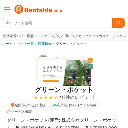
生活家電
ベビー用品
スーツケース
貸し布団
レンタカー
パソコン
カメラ・デジカメ
W
ホーム
›
サイト一覧
›
観葉植物
›
グリーン・ポケット
グリーン・ポケット
(
1
件のレビュー
)
★★★★
☆
4
編集部が中立に比較
利用者1件の口コミを掲載
サービス概要
グリーン・ポケット(運営: 株式会社グリーン・ポケッ