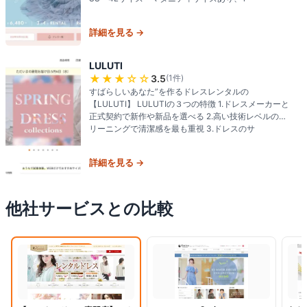
詳細を見る →
LULUTI
★★★
☆☆
3.5
(
1
件)
すばらしいあなた”を作るドレスレンタルの
【LULUTI】 LULUTIの３つの特徴 1.ドレスメーカーと
正式契約で新作や新品を選べる 2.高い技術レベルのク
リーニングで清潔感を最も重視 3.ドレスのサ
詳細を見る →
他社サービスとの比較
閲覧中