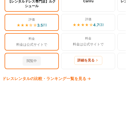
Cariru
レン
【レンタルドレス専門店】ルク
シュール
評価
評価
★★★★
☆
4.7
(
3
)
★★★
☆☆
3.5
(
1
)
料金
料金
料金は公式サイトで
料金は公式サイトで
詳細を見る
閲覧中
ドレス
レンタルの比較・ランキング一覧を見る
→