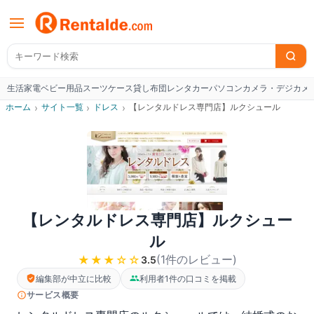
生活家電
ベビー用品
スーツケース
貸し布団
レンタカー
パソコン
カメラ・デジカメ
W
ホーム
›
サイト一覧
›
ドレス
›
【レンタルドレス専門店】ルクシュール
【レンタルドレス専門店】ルクシュー
ル
(
1
件のレビュー
)
★★★
☆☆
3.5
編集部が中立に比較
利用者1件の口コミを掲載
サービス概要