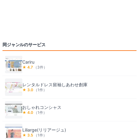
同ジャンルのサービス
Cariru
★
4.7
（
3
件）
レンタルドレス留袖しあわせ創庫
★
3.0
（
1
件）
おしゃれコンシャス
★
4.0
（
1
件）
Liliarge(リリアージュ)
★
3.5
（
1
件）