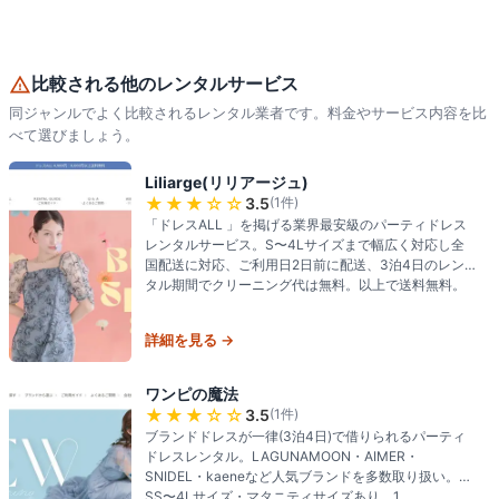
比較される他のレンタルサービス
同ジャンルでよく比較されるレンタル業者です。料金やサービス内容を比
べて選びましょう。
Liliarge(リリアージュ)
★★★
☆☆
3.5
(
1
件)
「ドレスALL 」を掲げる業界最安級のパーティドレス
レンタルサービス。S〜4Lサイズまで幅広く対応し全
国配送に対応、ご利用日2日前に配送、3泊4日のレン
タル期間でクリーニング代は無料。以上で送料無料。
詳細を見る →
ワンピの魔法
★★★
☆☆
3.5
(
1
件)
ブランドドレスが一律(3泊4日)で借りられるパーティ
ドレスレンタル。LAGUNAMOON・AIMER・
SNIDEL・kaeneなど人気ブランドを多数取り扱い。
SS〜4Lサイズ・マタニティサイズあり、1