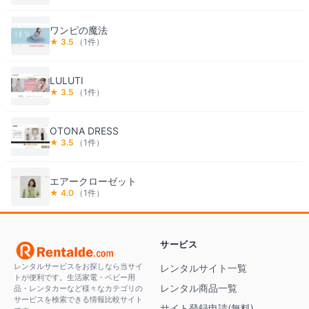
ワンピの魔法
★
3.5
（
1
件）
LULUTI
★
3.5
（
1
件）
OTONA DRESS
★
3.5
（
1
件）
エアークローゼット
★
4.0
（
1
件）
サービス
レンタルサービスをお探しなら当サイ
レンタルサイト一覧
トが便利です。生活家電・ベビー用
レンタル商品一覧
品・レンタカーなど様々なカテゴリの
サービスを検索できる情報比較サイト
サイト登録申請(無料)