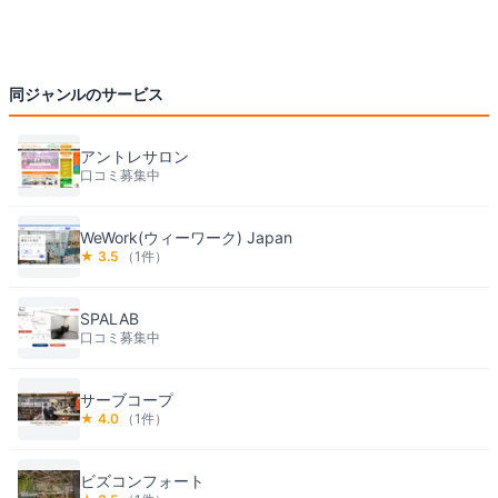
同ジャンルのサービス
アントレサロン
口コミ募集中
WeWork(ウィーワーク) Japan
★
3.5
（
1
件）
SPALAB
口コミ募集中
サーブコープ
★
4.0
（
1
件）
ビズコンフォート