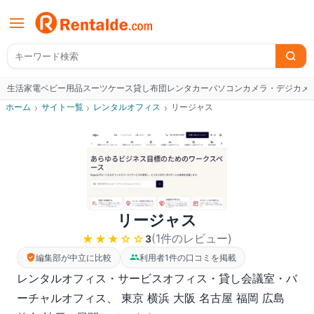
生活家電
ベビー用品
スーツケース
貸し布団
レンタカー
パソコン
カメラ・デジカメ
W
ホーム
›
サイト一覧
›
レンタルオフィス
›
リージャス
リージャス
(
1
件のレビュー
)
★★★
☆☆
3
編集部が中立に比較
利用者1件の口コミを掲載
レンタルオフィス・サービスオフィス・貸し会議室・バ
ーチャルオフィス、 東京 横浜 大阪 名古屋 福岡 広島