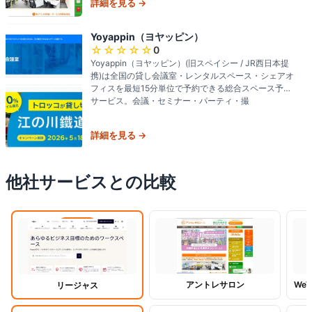
詳細を見る →
Yoyappin（ヨヤッピン）
☆☆☆☆☆
0
Yoyappin（ヨヤッピン）(旧スペイシー / JR西日本提
携)は全国の貸し会議室・レンタルスペース・シェアオ
フィスを最短15分単位で予約できる総合スペース予約
サービス。会議・セミナー・パーティ・撮
詳細を見る →
他社サービスとの比較
閲覧中
アントレサロン
WeW
リージャス