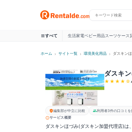
生活家電
ベビー用品
スーツケース
すべて
ホーム
サイト一覧
環境美化用品
ダスキンほ
›
›
›
ダスキン
★★★★
☆
編集部が中立に比較
利用者3件の口コミを
サービス概要
ダスキンほづみ(ダスキン加盟代理店)