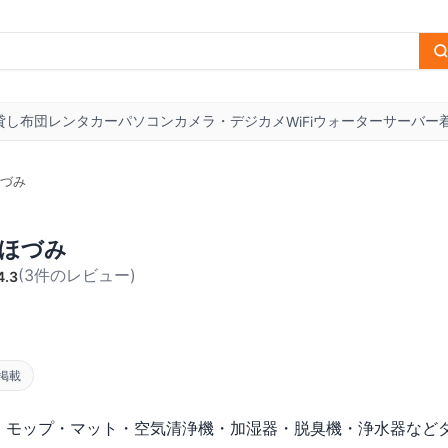
貸し布団
レンタカー
パソコン
カメラ・デジカメ
ウォーターサーバー
WiFi
づみ
ほづみ
(
3
件のレビュー
)
4.3
掲載
は、モップ・マット・空気清浄機・加湿器・脱臭機・浄水器など