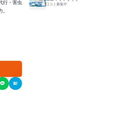
代行・害虫
口コミ募集中
力。
B!