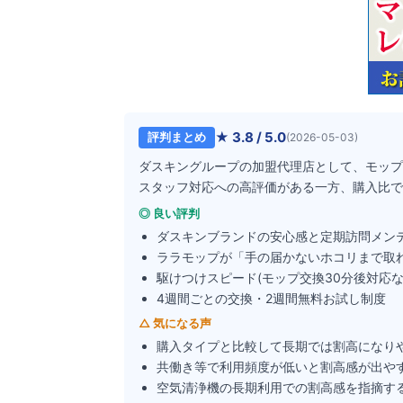
★
3.8
/ 5.0
評判まとめ
(
2026-05-03
)
ダスキングループの加盟代理店として、モップ
スタッフ対応への高評価がある一方、購入比で
◎ 良い評判
ダスキンブランドの安心感と定期訪問メン
ララモップが「手の届かないホコリまで取
駆けつけスピード(モップ交換30分後対応な
4週間ごとの交換・2週間無料お試し制度
△ 気になる声
購入タイプと比較して長期では割高になり
共働き等で利用頻度が低いと割高感が出や
空気清浄機の長期利用での割高感を指摘す