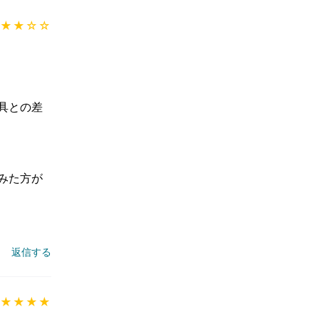
★★
☆☆
具との差
みた方が
返信する
★★★★