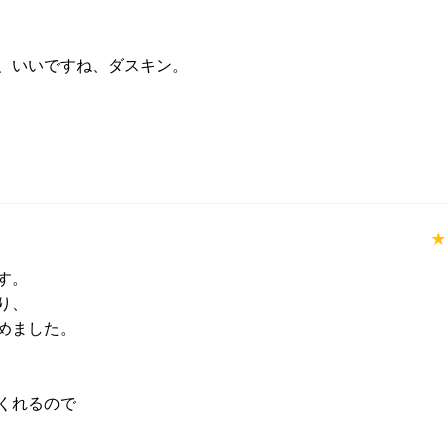
、いいですね、ダスキン。

★
。

、

ました。

れるので
