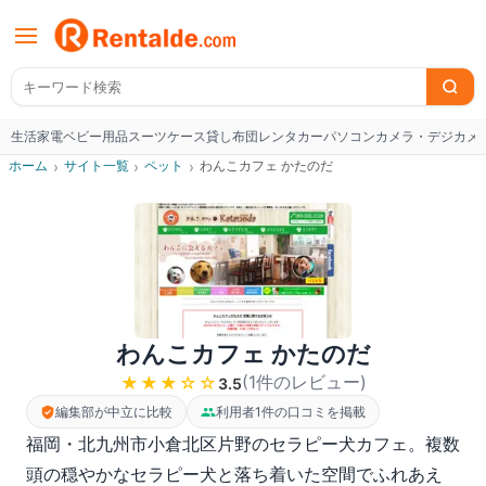
生活家電
ベビー用品
スーツケース
貸し布団
レンタカー
パソコン
カメラ・デジカメ
W
ホーム
›
サイト一覧
›
ペット
›
わんこカフェ かたのだ
わんこカフェ かたのだ
(
1
件のレビュー
)
★★★
☆☆
3.5
編集部が中立に比較
利用者1件の口コミを掲載
福岡・北九州市小倉北区片野のセラピー犬カフェ。複数
頭の穏やかなセラピー犬と落ち着いた空間でふれあえ