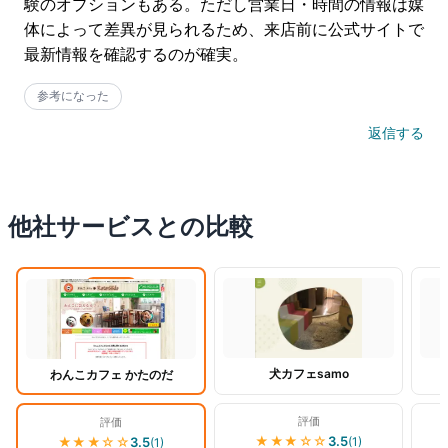
験のオプションもある。ただし営業日・時間の情報は媒
体によって差異が見られるため、来店前に公式サイトで
最新情報を確認するのが確実。
参考になった
返信する
他社サービスとの比較
閲覧中
犬カフェsamo
わんこカフェ かたのだ
評価
評価
★★★
☆☆
3.5
(
1
)
★★★
☆☆
3.5
(
1
)