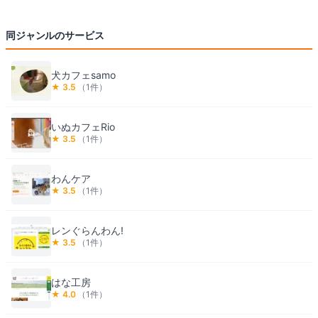
同ジャンルのサービス
犬カフェsamo
★
3.5
（
1
件）
いぬカフェRio
★
3.5
（
1
件）
わんケア
★
3.5
（
1
件）
レンぐらんわん!
★
3.5
（
1
件）
はな工房
★
4.0
（
1
件）