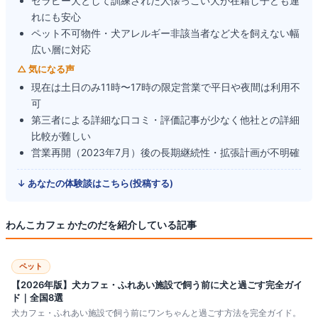
セラピー犬として訓練された人懐っこい犬が在籍し子ども連
れにも安心
ペット不可物件・犬アレルギー非該当者など犬を飼えない幅
広い層に対応
△ 気になる声
現在は土日のみ11時〜17時の限定営業で平日や夜間は利用不
可
第三者による詳細な口コミ・評価記事が少なく他社との詳細
比較が難しい
営業再開（2023年7月）後の長期継続性・拡張計画が不明確
↓ あなたの体験談はこちら(投稿する)
わんこカフェ かたのだ
を紹介している記事
ペット
【2026年版】犬カフェ・ふれあい施設で飼う前に犬と過ごす完全ガイ
ド｜全国8選
犬カフェ・ふれあい施設で飼う前にワンちゃんと過ごす方法を完全ガイド。