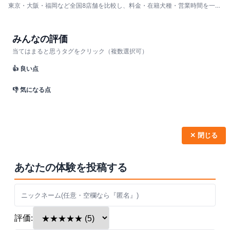
東京・大阪・福岡など全国8店舗を比較し、料金・在籍犬種・営業時間を一覧
化。子供連れ・大型犬好き・サモエド・保護猫まで目的別に最適な施設を紹
介。10分単位の明朗会計で気軽に体験できます。
みんなの評価
当てはまると思うタグをクリック（複数選択可）
👍 良い点
👎 気になる点
✕ 閉じる
あなたの体験を投稿する
評価: