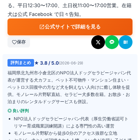
る。平日12:30〜17:00、土日祝11:00〜17:00営業。在籍
犬は公式 Facebook で日々告知。
公式サイトで詳細を見る
保存
B!
★
3.8
/ 5.0
評判まとめ
(
2026-06-29
)
福岡県北九州市小倉北区のNPO法人ドッグセラピージャパン代
表が運営する犬カフェ。ペット不可物件・マンション住まい・
ペットロス回復中の方など犬を飼えない人向けに癒し体験を提
供。モノレール片野駅直結、セラピー犬多数在籍。お散歩・お
泊まりのレンタルドッグサービスも併設。
◎ 良い評判
NPO法人ドッグセラピージャパン代表（厚生労働省認可ト
リマー育成職業訓練開講）による専門性の高い運営
モノレール片野駅から徒歩0分のアクセス抜群な立地