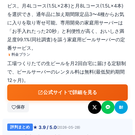
ビス。月4Lコース(1.5L×2本)と月8Lコース(1.5L×4本)
を選択でき、通年品に加え期間限定品3〜4種からお気
に入りを取り寄せ可能。専用開発の家庭用サーバーは
「お手入れたった20秒」と利便性が高く、おいしさ満
足度99.1%(同社調査)を謳う家庭用ビールサーバーの定
番サービス。
料金プラン
工場つくりたての生ビールを月2回自宅に届ける定額制
で、ビールサーバーのレンタル料は無料(最低契約期間
12ヶ月)。
公式サイトで詳細を見る
保存
B!
★
3.9
/ 5.0
評判まとめ
(
2026-05-28
)