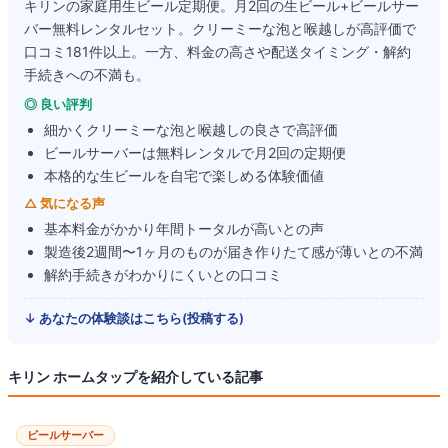
キリンの家庭用生ビール定期便。月2回の生ビール+ビールサー
バー無料レンタルセット。クリーミーな泡と喉越しが高評価で
口コミ181件以上。一方、料金の高さや配送タイミング・解約
手続きへの不満も。
◎ 良い評判
細かくクリーミーな泡と喉越しの良さで高評価
ビールサーバーは無料レンタルで月2回の定期便
本格的な生ビールを自宅で楽しめる体験価値
△ 気になる声
基本料金がかかり年間トータルが高いとの声
製造後2週間〜1ヶ月のものが届き作りたて感が薄いとの不満
解約手続きがわかりにくいとの口コミ
↓ あなたの体験談はこちら(投稿する)
キリン ホームタップ
を紹介している記事
ビールサーバー