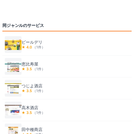
同ジャンルのサービス
ビールデリ
★
4.0
（
1
件）
恵比寿屋
★
3.5
（
1
件）
つじよ酒店
★
3.5
（
1
件）
高木酒店
★
3.5
（
1
件）
田中種商店