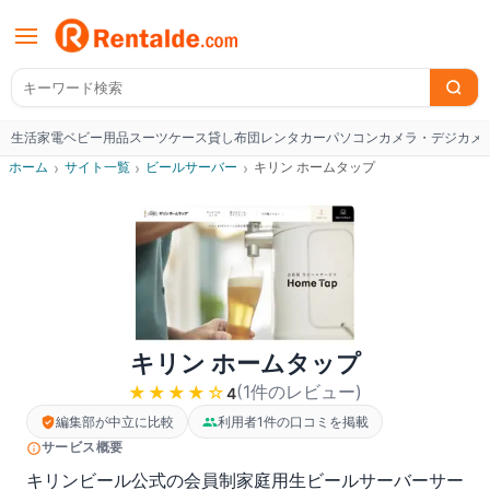
生活家電
ベビー用品
スーツケース
貸し布団
レンタカー
パソコン
カメラ・デジカメ
W
ホーム
›
サイト一覧
›
ビールサーバー
›
キリン ホームタップ
キリン ホームタップ
(
1
件のレビュー
)
★★★★
☆
4
編集部が中立に比較
利用者1件の口コミを掲載
サービス概要
キリンビール公式の会員制家庭用生ビールサーバーサー