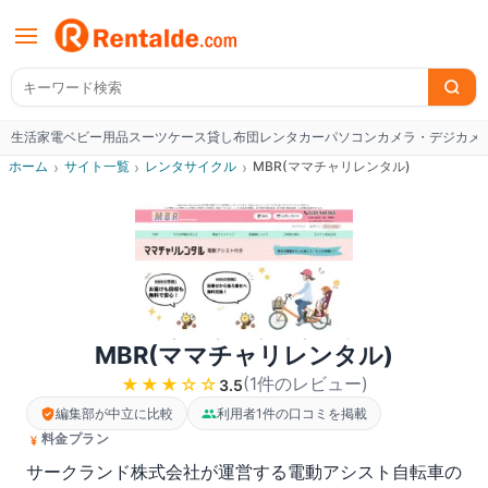
生活家電
ベビー用品
スーツケース
貸し布団
レンタカー
パソコン
カメラ・デジカメ
W
ホーム
›
サイト一覧
›
レンタサイクル
›
MBR(ママチャリレンタル)
MBR(ママチャリレンタル)
(
1
件のレビュー
)
★★★
☆☆
3.5
編集部が中立に比較
利用者1件の口コミを掲載
料金プラン
サークランド株式会社が運営する電動アシスト自転車の