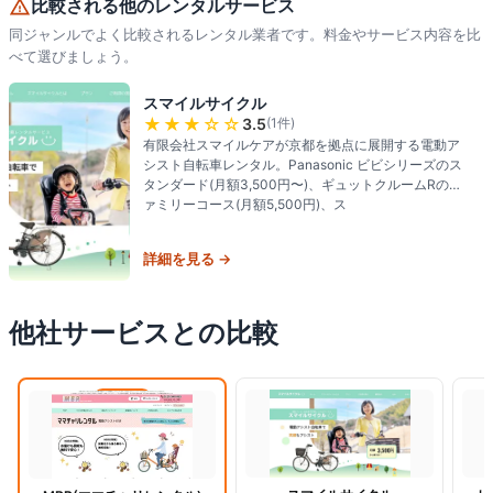
比較される他のレンタルサービス
同ジャンルでよく比較されるレンタル業者です。料金やサービス内容を比
べて選びましょう。
スマイルサイクル
★★★
☆☆
3.5
(
1
件)
有限会社スマイルケアが京都を拠点に展開する電動ア
シスト自転車レンタル。Panasonic ビビシリーズのス
タンダード(月額3,500円〜)、ギュットクルームRのフ
ァミリーコース(月額5,500円)、ス
詳細を見る →
他社サービスとの比較
閲覧中