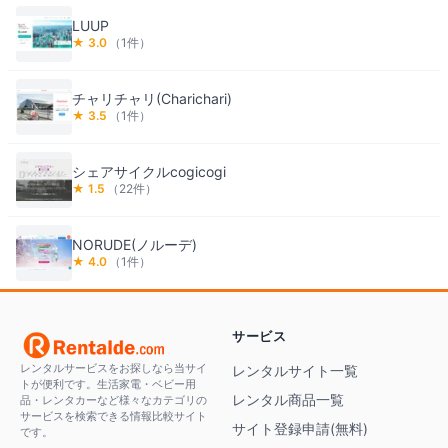
LUUP
★
3.0
（
1
件）
チャリチャリ(Charichari)
★
3.5
（
1
件）
シェアサイクルcogicogi
★
1.5
（
22
件）
NORUDE(ノルーデ)
★
4.0
（
1
件）
サービス
レンタルサービスをお探しなら当サイ
レンタルサイト一覧
トが便利です。生活家電・ベビー用
レンタル商品一覧
品・レンタカーなど様々なカテゴリの
サービスを検索できる情報比較サイト
サイト登録申請(無料)
です。