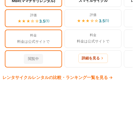
スマイルサイクル
レ
MBR(ママチャリレンタル)
評価
評価
★★★
☆☆
3.5
(
1
)
★★★
☆☆
3.5
(
1
)
料金
料金
料金は公式サイトで
料金は公式サイトで
詳細を見る
閲覧中
レンタサイクル
レンタルの比較・ランキング一覧を見る
→