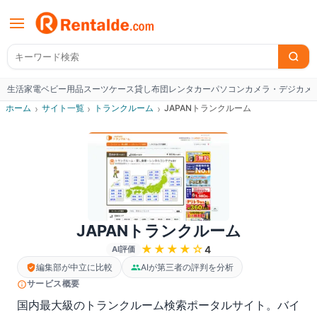
生活家電
ベビー用品
スーツケース
貸し布団
レンタカー
パソコン
カメラ・デジカメ
W
ホーム
›
サイト一覧
›
トランクルーム
›
JAPANトランクルーム
JAPANトランクルーム
★★★★
☆
4
AI評価
編集部が中立に比較
AIが第三者の評判を分析
サービス概要
国内最大級のトランクルーム検索ポータルサイト。バイ