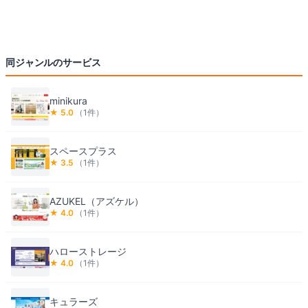
同ジャンルのサービス
minikura
★
5.0
（
1
件）
スペースプラス
★
3.5
（
1
件）
AZUKEL（アズケル）
★
4.0
（
1
件）
ハローストレージ
★
4.0
（
1
件）
キュラーズ