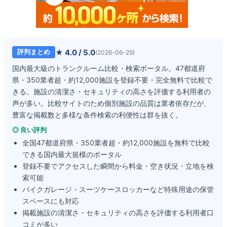
★
4.0
/ 5.0
評判まとめ
(
2026-06-29
)
国内最大級のトランクルーム比較・検索ポータル。47都道府
県・350業者超・約12,000施設を登録不要・完全無料で比較で
きる。施設の清潔さ・セキュリティの高さを評価する利用者の
声が多い。比較サイトのため個別施設の品質は業者依存だが、
豊富な掲載数と多様な条件検索の利便性は群を抜く。
◎ 良い評判
全国47都道府県・350業者超・約12,000施設を無料で比較
できる国内最大規模のポータル
登録不要でアクセスした瞬間から料金・空き状況・立地を検
索可能
バイクガレージ・スーツケースロッカーなど特殊用途の保管
スペースにも対応
掲載施設の清潔さ・セキュリティの高さを評価する利用者口
コミが多い