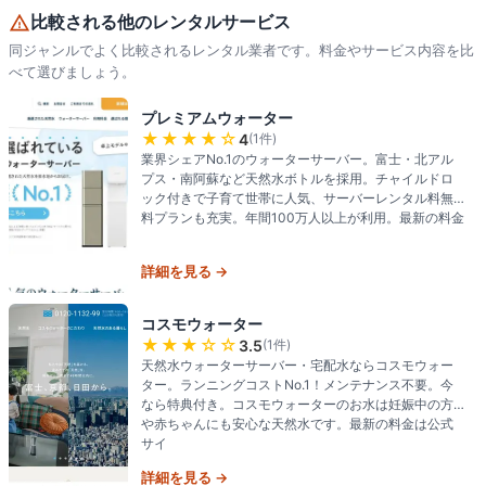
比較される他のレンタルサービス
同ジャンルでよく比較されるレンタル業者です。料金やサービス内容を比
べて選びましょう。
プレミアムウォーター
★★★★
☆
4
(
1
件)
業界シェアNo.1のウォーターサーバー。富士・北アル
プス・南阿蘇など天然水ボトルを採用。チャイルドロ
ック付きで子育て世帯に人気、サーバーレンタル料無
料プランも充実。年間100万人以上が利用。最新の料金
詳細を見る →
コスモウォーター
★★★
☆☆
3.5
(
1
件)
天然水ウォーターサーバー・宅配水ならコスモウォー
ター。ランニングコストNo.1！メンテナンス不要。今
なら特典付き。コスモウォーターのお水は妊娠中の方
や赤ちゃんにも安心な天然水です。最新の料金は公式
サイ
詳細を見る →