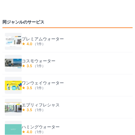
同ジャンルのサービス
プレミアムウォーター
★
4.0
（
1
件）
コスモウォーター
★
3.5
（
1
件）
ワンウェイウォーター
★
3.5
（
1
件）
エブリィフレシャス
★
3.5
（
1
件）
ハミングウォーター
★
4.0
（
1
件）