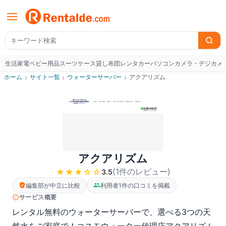
生活家電
ベビー用品
スーツケース
貸し布団
レンタカー
パソコン
カメラ・デジカメ
W
ホーム
›
サイト一覧
›
ウォーターサーバー
›
アクアリズム
アクアリズム
(
1
件のレビュー
)
★★★
☆☆
3.5
編集部が中立に比較
利用者1件の口コミを掲載
サービス概要
レンタル無料のウォーターサーバーで、選べる3つの天