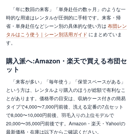
「年に数回の来客」「単身赴任の数ヶ月」のような一
時的な用途はレンタルが圧倒的に手軽です。来客・帰
省・単身赴任などシーン別の具体的な使い方は
布団レン
タルはこう使う｜シーン別活用ガイド
にまとめていま
す。
購入派へ:Amazon・楽天で買える布団セ
ット
「来客が多い」「毎年使う」「保管スペースがある」
という方は、レンタルより購入のほうが総額で有利なこ
とがあります。価格帯の目安は、収納ケース付きの簡易
タイプで4,000〜7,000円前後、洗える定番の7点セット
で8,000〜10,000円前後、羽毛入りの上位モデルで
20,000〜35,000円前後です。Amazon・楽天・Yahoo!の
最新価格・在庫は以下からご確認ください。