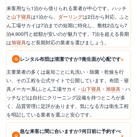
来客用なら1泊から借りられる業者が中心です。ハッチ
と
山下寝具
は1泊から、
ダーリング
は2日から対応。ふと
ん工場サカイは7泊までの短期に特化し、敷枕2点なら7
泊4,900円と総額が安いのが魅力です。7泊を超える長期
は
旭寝具
など長期対応の業者を選びましょう。
レンタル布団は清潔ですか?衛生面が心配です
主要業者の多くは返却ごとに丸洗い・除菌・乾燥を行
い、その工程を公式サイトで公開しています。布団・寝
具メーカー系(ふとん工場サカイ・
山下寝具
・
旭寝具
・ハ
ッチなど)は自社にクリーニング設備を持つところが多
く、品質管理に定評があります。気になる方は衛生工程
を明記している業者を選ぶと安心です。
急な来客に間に合いますか?何日前に予約すべ