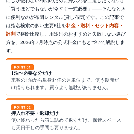
にしか使わない布団のために押入れを圧迫したくない」
「買うほどでもないが今すぐ一式必要」——そんなとき
に便利なのが布団レンタル(貸し布団)です。この記事で
は指名検索の多い主要6社を
料金・送料・セット内容・
評判
で横断比較し、用途別のおすすめと失敗しない選び
方を、2026年7月時点の公式料金にもとづいて解説しま
す。
POINT 01
1泊〜必要な分だけ
来客の1泊から単身赴任の月単位まで、使う期間だ
け借りられます。買うより無駄がありません。
POINT 02
押入れ不要・返却だけ
使い終わったら箱に詰めて返すだけ。保管スペース
も天日干しの手間も要りません。