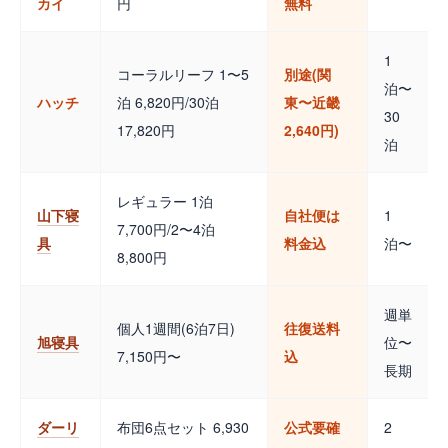
カイ
円
無料
1
コーラルリーフ 1〜5
別途(関
泊〜
ハッチ
泊 6,820円/30泊
東〜近畿
30
17,820円
2,640円)
泊
レギュラー 1泊
山下寝
自社便は
1
7,700円/2〜4泊
具
料金込
泊〜
8,800円
週単
個人1週間(6泊7日)
往復送料
旭寝具
位〜
7,150円〜
込
長期
ダーリ
布団6点セット 6,930
公式要確
2