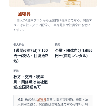
旭寝具
個人の1週間プランから企業向け長期まで対応。関西エ
リアは自社スタッフ配送で、単身赴任や社員寮にも使い
やすい。
個人料金
長期
1週間(6泊7日) 7,150
企業・団体向け 1組55
円〜(税込・往復送料
円〜(長期レンタル)
込)
配送
枚方・交野・寝屋
川・四條畷は自社配
送/全国発送も可
株式会社
旭寝具
運営(大阪府交野市)。長期・法
補足
人利用に強く、関西圏は自社配送で対応が早い。料