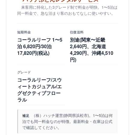
来客用に特化した3グレード制で料金が明快。1〜5泊は
同一料金で、急な泊まり客のおもてなしに使いやすい。
短期料金
往復送料
コーラルリーフ 1〜5
別途(関東〜近畿
泊 6,820円/30泊
2,640円、北海道
17,820円(税込)
4,290円、沖縄4,510
円)
グレード
コーラルリーフ/スウ
ィートカジュアル/エ
グゼクティブフロー
ラル
（株）ハッチ運営(静岡県浜松市)。1〜5泊は何
補足
泊でも同一料金なのが特徴。最新料金・在庫は公式
で確認してください。