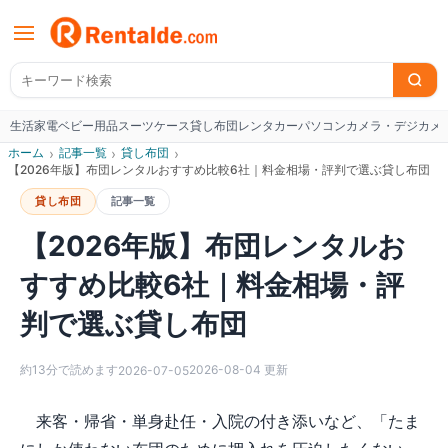
生活家電
ベビー用品
スーツケース
貸し布団
レンタカー
パソコン
カメラ・デジカメ
W
ホーム
›
記事一覧
›
貸し布団
›
【2026年版】布団レンタルおすすめ比較6社｜料金相場・評判で選ぶ貸し布団
貸し布団
記事一覧
【2026年版】布団レンタルお
すすめ比較6社｜料金相場・評
判で選ぶ貸し布団
約
13
分で読めます
2026-08-04
更新
2026-07-05
来客・帰省・単身赴任・入院の付き添いなど、「たま