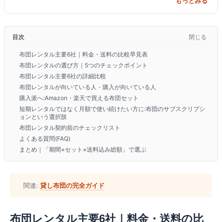
もっとみる
ツ 出産準備 出産祝い 男の子
ル 布団セット 布
女の子 刺繍 アニマル 大きめ
はありません
里帰り【RR9C】
目次
閉じる
布団レンタル主要6社｜料金・送料の比較早見表
布団レンタルの選び方｜5つのチェックポイント
布団レンタル主要6社の詳細比較
布団レンタルが向いている人・購入が向いている人
購入派へ:Amazon・楽天で買える布団セット
短期レンタルではなく月額で使い続けたい方に:布団のサブスクリプシ
ョンという選択肢
布団レンタル契約前のチェックリスト
よくある質問(FAQ)
まとめ｜「期間×セット×送料込み総額」で選ぶ
関連:
貸し布団の完全ガイド
布団レンタル主要6社｜料金・送料の比