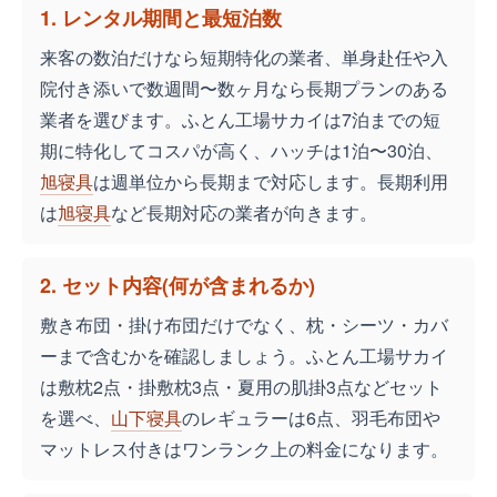
1. レンタル期間と最短泊数
来客の数泊だけなら短期特化の業者、単身赴任や入
院付き添いで数週間〜数ヶ月なら長期プランのある
業者を選びます。ふとん工場サカイは7泊までの短
期に特化してコスパが高く、ハッチは1泊〜30泊、
旭寝具
は週単位から長期まで対応します。長期利用
は
旭寝具
など長期対応の業者が向きます。
2. セット内容(何が含まれるか)
敷き布団・掛け布団だけでなく、枕・シーツ・カバ
ーまで含むかを確認しましょう。ふとん工場サカイ
は敷枕2点・掛敷枕3点・夏用の肌掛3点などセット
を選べ、
山下寝具
のレギュラーは6点、羽毛布団や
マットレス付きはワンランク上の料金になります。