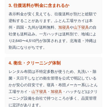
3. 往復送料が料金に含まれるか
表示料金が安く見えても、往復送料が別だと総額で
逆転することがあります。ふとん工場サカイは本
州・四国・九州が送料無料、
旭寝具
や
山下寝具
の自
社便も送料込み。一方ハッチは送料別で、地域によ
り2,640〜4,510円が加算されます。北海道・沖縄は
割高になりがちです。
4. 衛生・クリーニング体制
レンタル布団は不特定多数が使うため、丸洗い・除
菌・天日干しなどの衛生管理を公式で明記している
かが安心の目安です。寝具・布団メーカー系(ふとん
工場サカイ・
山下寝具
・
旭寝具
・ハッチなど)はクリ
ーニング設備を自社で持つところが多く、品質管理
に定評があります。