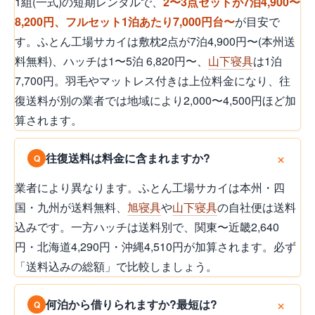
1組(一式)の短期レンタルで、
2〜3点セットが7泊4,900〜
8,200円、フルセット1泊あたり7,000円台〜
が目安で
す。ふとん工場サカイは敷枕2点が7泊4,900円〜(本州送
料無料)、ハッチは1〜5泊 6,820円〜、
山下寝具
は1泊
7,700円。羽毛やマットレス付きは上位料金になり、往
復送料が別の業者では地域により2,000〜4,500円ほど加
算されます。
往復送料は料金に含まれますか?
業者により異なります。ふとん工場サカイは本州・四
国・九州が送料無料、
旭寝具
や
山下寝具
の自社便は送料
込みです。一方ハッチは送料別で、関東〜近畿2,640
円・北海道4,290円・沖縄4,510円が加算されます。必ず
「送料込みの総額」で比較しましょう。
何泊から借りられますか?最短は?