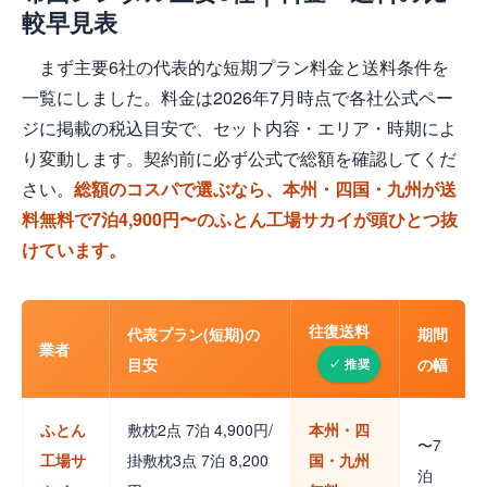
較早見表
まず主要6社の代表的な短期プラン料金と送料条件を
一覧にしました。料金は2026年7月時点で各社公式ペー
ジに掲載の税込目安で、セット内容・エリア・時期によ
り変動します。契約前に必ず公式で総額を確認してくだ
さい。
総額のコスパで選ぶなら、本州・四国・九州が送
料無料で7泊4,900円〜のふとん工場サカイが頭ひとつ抜
けています。
往復送料
代表プラン(短期)の
期間
業者
目安
の幅
ふとん
敷枕2点 7泊 4,900円/
本州・四
〜7
工場サ
掛敷枕3点 7泊 8,200
国・九州
泊