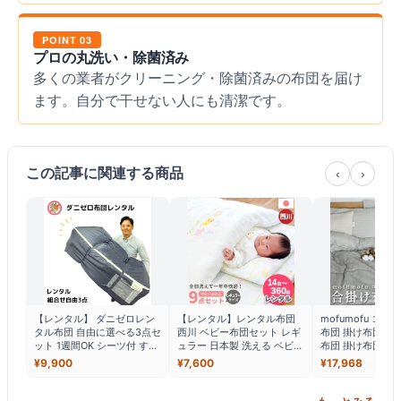
POINT 03
プロの丸洗い・除菌済み
多くの業者がクリーニング・除菌済みの布団を届け
ます。自分で干せない人にも清潔です。
この記事に関連する商品
‹
›
【レンタル】 ダニゼロレン
【レンタル】レンタル布団
mofumofu コ
タル布団 自由に選べる3点セ
西川 ベビー布団セット レギ
布団 掛け布団 シ
ット 1週間OK シーツ付 すぐ
ュラー 日本製 洗える ベビー
布団 掛け布団 洗
届く レンタル布団 貸布団 即
組布団9点セット ベビー布団
暖かい 掛け布団 
¥
9,900
¥
7,600
¥
17,968
日発送 カバー付き 簡単返却
アニマルパーク 東京西川 ベ
布団 冬 布団 暖か
ファスナーしめるだけ楽ち
ビー 布団セット 綿100％カ
ん かけ布団 かけぶ
ん荷造り
バー キルトパッド 防水シー
バー 防水 セミダ