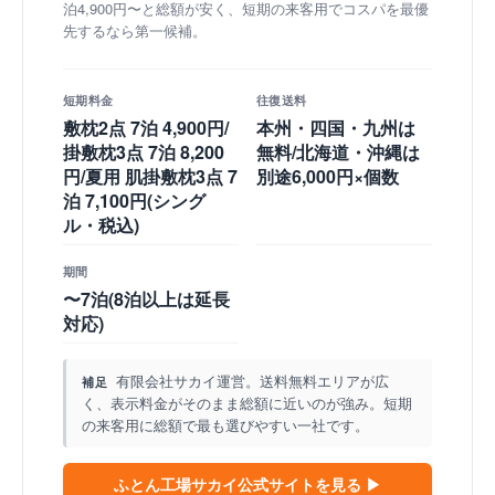
泊4,900円〜と総額が安く、短期の来客用でコスパを最優
先するなら第一候補。
短期料金
往復送料
敷枕2点 7泊 4,900円/
本州・四国・九州は
掛敷枕3点 7泊 8,200
無料/北海道・沖縄は
円/夏用 肌掛敷枕3点 7
別途6,000円×個数
泊 7,100円(シング
ル・税込)
期間
〜7泊(8泊以上は延長
対応)
有限会社サカイ運営。送料無料エリアが広
補足
く、表示料金がそのまま総額に近いのが強み。短期
の来客用に総額で最も選びやすい一社です。
ふとん工場サカイ公式サイトを見る ▶