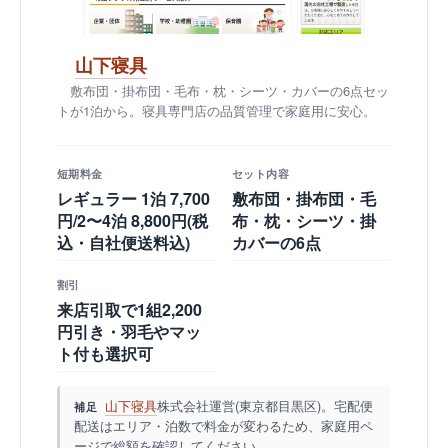
山下寝具
敷布団・掛布団・毛布・枕・シーツ・カバーの6点セッ
トが1泊から。寝具専門店の品質管理で家庭用に安心。
短期料金
セット内容
レギュラー 1泊 7,700
敷布団・掛布団・毛
円/2〜4泊 8,800円(税
布・枕・シーツ・掛
込・自社便送料込)
カバーの6点
割引
来店引取で1組2,200
円引き・羽毛やマッ
ト付も選択可
山下寝具
株式会社運営(東京都目黒区)。宅配便
補足
配送はエリア・泊数で料金が変わるため、家庭用ペ
ージで総額を確認してください。