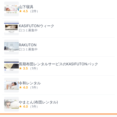
山下寝具
★
4.5
（
2
件）
KASIFUTONウィーク
口コミ募集中
RAKUTON
口コミ募集中
長期布団レンタルサービスのKASIFUTONパック
★
3.5
（
1
件）
令和レンタル
★
4.0
（
1
件）
やまとん(布団レンタル)
★
4.0
（
1
件）