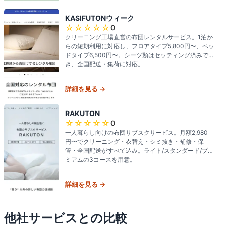
KASIFUTONウィーク
☆☆☆☆☆
0
クリーニング工場直営の布団レンタルサービス。1泊か
らの短期利用に対応し、フロアタイプ5,800円〜、ベッ
ドタイプ6,500円〜。シーツ類はセッティング済みで届
き、全国配送・集荷に対応。
詳細を見る →
RAKUTON
☆☆☆☆☆
0
一人暮らし向けの布団サブスクサービス。月額2,980
円〜でクリーニング・衣替え・シミ抜き・補修・保
管・全国配送がすべて込み。ライト/スタンダード/プレ
ミアムの3コースを用意。
詳細を見る →
他社サービスとの比較