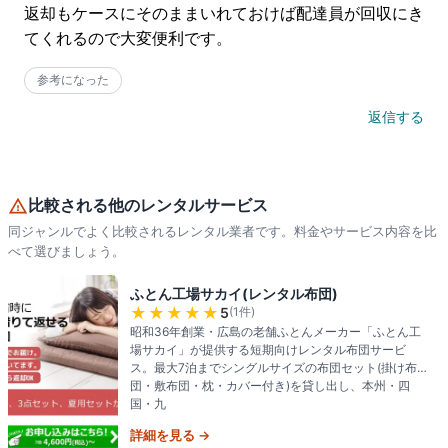
返却もケースにそのままいれておけば配達員が回収にき
てくれるので大変便利です。
参考になった
返信する
比較される他のレンタルサービス
同ジャンルでよく比較されるレンタル業者です。料金やサービス内容を比
べて選びましょう。
ふとん工場サカイ(レンタル布団)
★★★★★
5
(
1
件)
昭和36年創業・広島の老舗ふとんメーカー「ふとん工
場サカイ」が提供する短期向けレンタル布団サービ
ス。最大7泊までシングルサイズの布団セット(掛け布
団・敷布団・枕・カバー付き)を貸し出し、本州・四
国・九
詳細を見る →