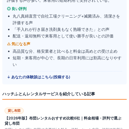
評価する声が多い。来客用の短期利用で支持されている。
◎ 良い評判
丸八真綿直営で自社工場クリーニング+滅菌済み、清潔さを
評価する声
「手入れが行き届き洗剤臭もなく熟睡できた」との声
配送・返却無料で来客用として使い勝手が良いとの評価
△ 気になる声
高品質な分、格安業者と比べると料金は高めとの受け止め
短期・来客用が中心で、長期の日常利用には割高になりやす
い
↓ あなたの体験談はこちら(投稿する)
ハッチふとんレンタルサービス
を紹介している記事
貸し布団
【2026年版】布団レンタルおすすめ比較6社｜料金相場・評判で選ぶ
貸し布団