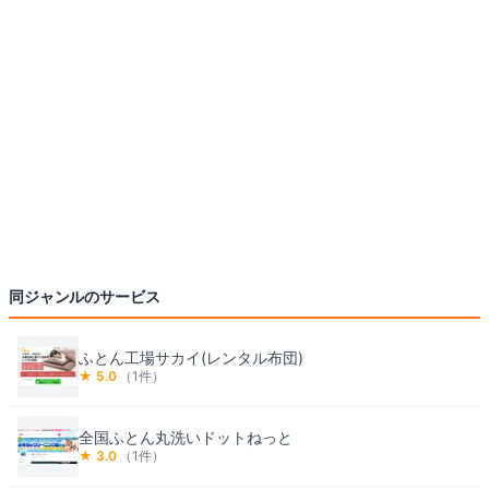
同ジャンルのサービス
ふとん工場サカイ(レンタル布団)
★
5.0
（
1
件）
全国ふとん丸洗いドットねっと
★
3.0
（
1
件）