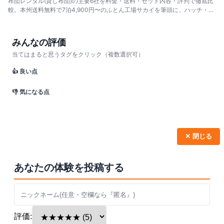
布団レンタル(貸し布団)の主要6社を料金・送料・セット内容・評判で徹底比
較。本州送料無料で7泊4,900円〜のふとん工場サカイを筆頭に、ハッチ・山
下寝具・旭寝具など、来客用の短期から単身赴任の長期まで用途別のおすす
めと選び方を解説します。
みんなの評価
当てはまると思うタグをクリック（複数選択可）
👍 良い点
👎 気になる点
✕ 閉じる
あなたの体験を投稿する
評価: