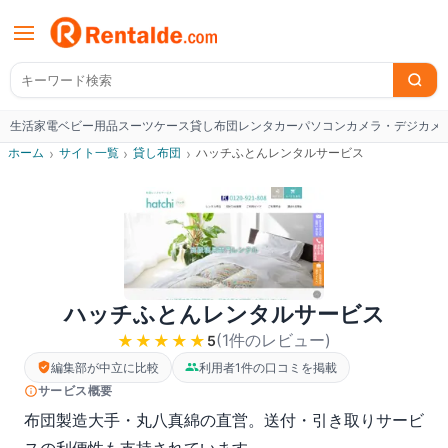
生活家電
ベビー用品
スーツケース
貸し布団
レンタカー
パソコン
カメラ・デジカメ
W
ホーム
›
サイト一覧
›
貸し布団
›
ハッチふとんレンタルサービス
ハッチふとんレンタルサービス
(
1
件のレビュー
)
★★★★★
5
編集部が中立に比較
利用者1件の口コミを掲載
サービス概要
布団製造大手・丸八真綿の直営。送付・引き取りサービ