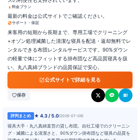
スの利便性も支持されています。
料金プラン
最新の料金は公式サイトでご確認ください。
サポート・保証
来客用の短期から長期まで、専用工場でクリーニング
+オゾン処理滅菌した清潔な寝具を配送・返却無料でレ
ンタルできる布団レンタルサービスです。90%ダウン
の軽量で体にフィットする掛布団など高品質寝具を扱
い、丸八真綿ブランドの品質保証で安心。
公式サイトで詳細を見る
保存
B!
★
4.3
/ 5.0
評判まとめ
(
2026-07-06
)
寝具大手・丸八真綿直営の貸し布団。自社工場でのクリーニン
グ・滅菌による清潔さと、90%ダウン掛布団など寝具の品質を