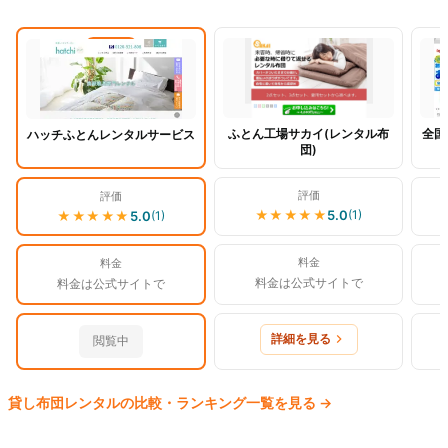
閲覧中
ふとん工場サカイ(レンタル布
全国
ハッチふとんレンタルサービス
団)
評価
評価
★★★★★
5.0
(
1
)
★★★★★
5.0
(
1
)
料金
料金
料金は公式サイトで
料金は公式サイトで
詳細を見る
閲覧中
貸し布団
レンタルの比較・ランキング一覧を見る
→