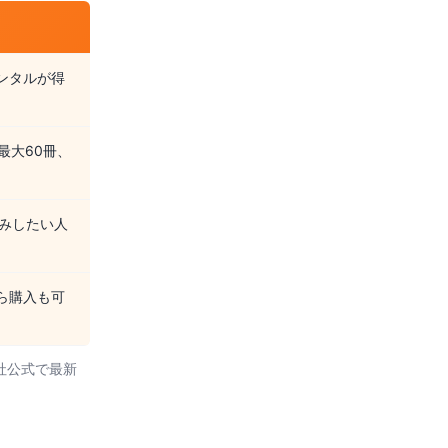
ンタルが得
最大60冊、
みしたい人
ら購入も可
社公式で最新