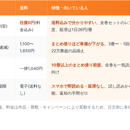
送料
特徴・向いている人
往復0円
(料
送料込みで分かりやすい
。全巻セットのレ
割安)
金込み)
意、延滞は1日26円/冊
1,100〜
まとめ借りほど単価が下がる
。3冊〜・1回
逓減)
1,650円
22万冊超の品揃え
10冊以上のまとめ借り前提
。全巻を一気読
一律1,040円
向け
無期限
電子(送料な
スマホで即読める・延滞なし
。試し読みか
し)
能、返却の手間ゼロ
ア情報。料金は作品・冊数・キャンペーンにより変動するため、注文前に各