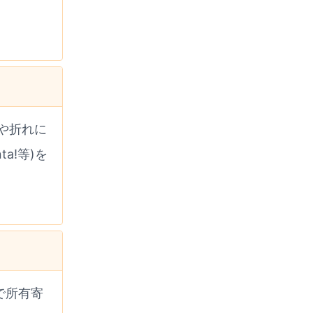
や折れに
a!等)を
で所有寄