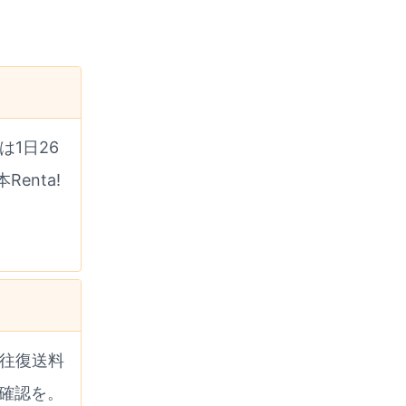
は1日26
enta!
往復送料
に確認を。