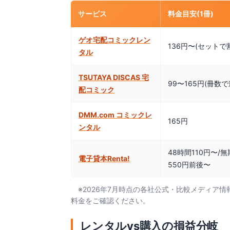
サービス
料金目安(1冊)
ゲオ宅配コミックレン
136円〜(セットで
タル
TSUTAYA DISCAS 宅
99〜165円(冊数で
配コミック
DMM.com コミックレ
165円
ンタル
48時間110円〜/
電子貸本Renta!
550円前後〜
※2026年7月時点の各社公式・比較メディ
料金をご確認ください。
レンタルvs購入の損益分岐