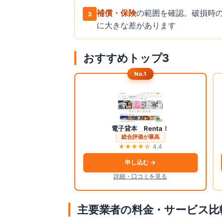
補償・保険
の範囲を確認。破損時
3
に大きな差があります
おすすめトップ
3
No.1
電子貸本 Renta！
総合評価が最高
★★★★
☆
4.4
申し込む →
詳細・口コミを見る
主要業者の料金・サービス比