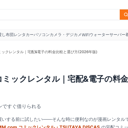
貸し布団
レンタカー
パソコン
カメラ・デジカメ
ウォーターサーバー
WiFi
ックレンタル｜宅配&電子の料金比較と選び方(2026年版)
コミックレンタル｜宅配&電子の料
ンですぐ借りられる
買いする前に試したい——そんな時に便利なのが漫画レンタル
com コミックレンタル・TSUTAYA DISCAS
の宅配コミッ