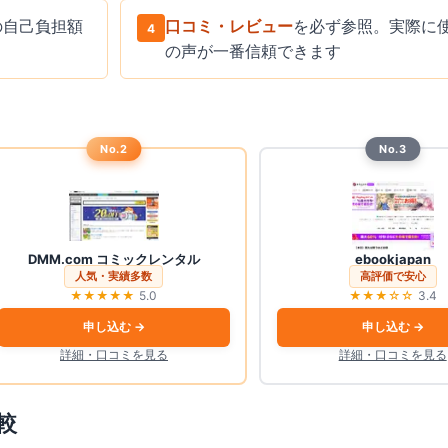
の自己負担額
口コミ・レビュー
を必ず参照。実際に
4
の声が一番信頼できます
No.2
No.3
DMM.com コミックレンタル
ebookjapan
人気・実績多数
高評価で安心
★★★★★
5.0
★★★
☆☆
3.4
申し込む →
申し込む →
詳細・口コミを見る
詳細・口コミを見る
較