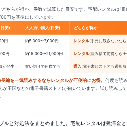
でどちらが得か、巻数で試算した目安です。宅配レンタルは1冊約1
700円を基準にしています。
目安)
大人買い購入(目安)
どちらが得か
700円
約5,000〜7,000円
レンタル
(手元に残さないなら
000円
約15,000〜21,000円
レンタル
(読み捨て前提なら圧
費が発生
買い切りで何度でも
購入
(電子書籍ストアも選択肢
の長編を一気読みするならレンタルが圧倒的にお得
。何度も読
!・まんが王国などの電子書籍ストア)が向いています。試し読みし
。
ブルと対処法をまとめました。宅配レンタルは延滞金と