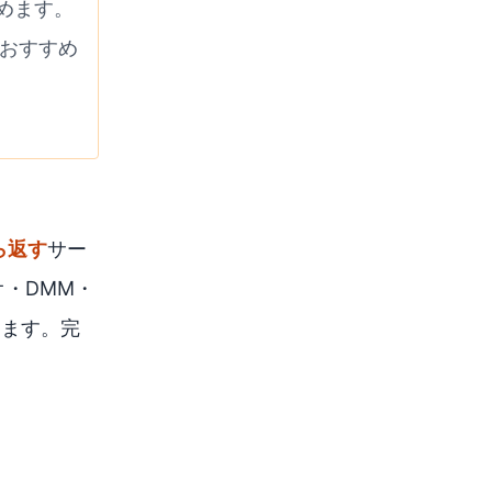
読めます。
おすすめ
ら返す
サー
・DMM・
あります。完