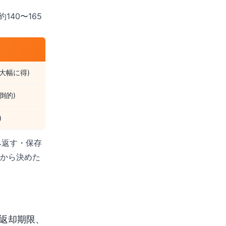
40〜165
大幅に得)
倒的)
)
み返す・保存
てから決めた
返却期限、