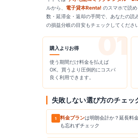
ルから、
電子貸本Renta!
のスマホで読め
数・延滞金・返却の手間で、あなたの読
の損益分岐の目安もチェックしてくださ
購入よりお得
使う期間だけ料金を払えば
OK。買うより圧倒的にコスパ
良く利用できます。
失敗しない選び方のチェッ
料金プラン
は明朗会計か？延長料
1
も忘れずチェック