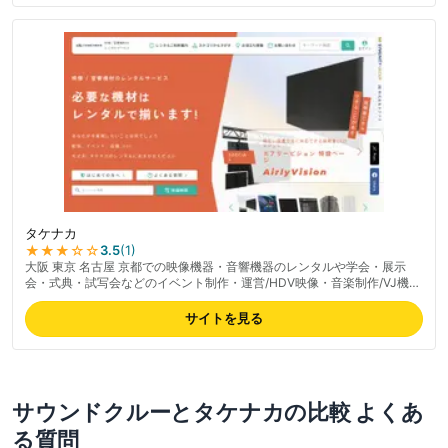
界内信頼度の高さが特徴。プロ向け実績が豊富、スタジオ運営も行いプロ
用途に強い。一般利用者口コミは限定的、法人・プロユース中心。最新の
料金は公式サイトでご確認ください。
タケナカ
★★★
☆☆
3.5
(
1
)
大阪 東京 名古屋 京都での映像機器・音響機器のレンタルや学会・展示
会・式典・試写会などのイベント制作・運営/HDV映像・音楽制作/VJ機
器・HDVカメラなどクリエイターに向けの映像設備のプランニング・施
工/デジタルサイネージやITネットワーク構築など映像・音響・レンタ
サイトを見る
ル・販売・設備に関することは80年の歴史を持つ(株)タケナカにご相談下
さい。
サウンドクルー
と
タケナカ
の比較 よくあ
る質問