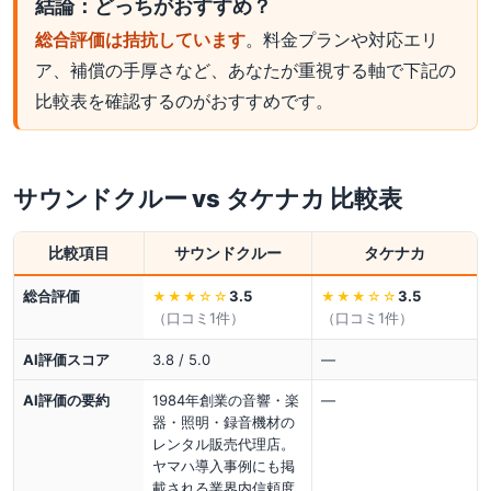
結論：どっちがおすすめ？
総合評価は拮抗しています
。料金プランや対応エリ
ア、補償の手厚さなど、あなたが重視する軸で下記の
比較表を確認するのがおすすめです。
サウンドクルー
vs
タケナカ
比較表
比較項目
サウンドクルー
タケナカ
総合評価
3.5
3.5
★★★
☆☆
★★★
☆☆
（口コミ
1
件）
（口コミ
1
件）
AI評価スコア
3.8 / 5.0
—
AI評価の要約
1984年創業の音響・楽
—
器・照明・録音機材の
レンタル販売代理店。
ヤマハ導入事例にも掲
載される業界内信頼度