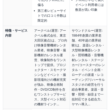
偏る
イベント利用者には
敷居が高い印象
第三者レビューサイ
トでの口コミ件数は
限定的
特徴・サービス
アークベル(運営: アー
サウンドクルー(運営:
内容
クベル株式会社、東京
1984年創業の業界老
大田区拠点)は、プロ向
舗、40年超の業界経
け映像音響機材レンタ
験)は、楽器レンタル・
ル業者。映像音響・撮
大型映像機器レンタ
影機材のレンタル運
ル・照明機器・音響機
営、映像制作をワンス
材レンタル・ステージ
トップで提供。プロジ
カー/コースターのレン
ェクター・スモークマ
タル・イベント企画・
シンなどイベント・撮
ローディの派遣・レコ
影現場向けの機材充実
ーディング/リハーサル
が強み、映像企画制
スタジオの経営を行う
作・DVD/CD制作を含
総合事業者。楽器・音
むワンストップサービ
響・照明・録音まで一
ス、大型イベント対応
括対応できる総合力、
の機材ラインナ…
ヤマハ導入…