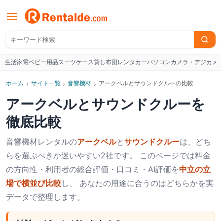
生活家電
ベビー用品
スーツケース
貸し布団
レンタカー
パソコン
カメラ・デジカメ
W
ホーム
›
サイト一覧
›
音響機材
›
アークベルとサウンドクルーの比較
アークベル
と
サウンドクルー
を
徹底比較
音響機材
レンタルの
アークベル
と
サウンドクルー
は、どち
らを選ぶべきか迷いやすい2社です。 このページでは料金
の方向性・利用者の総合評価・口コミ・AI評価を
中立の立
場で横並び比較
し、 あなたの用途に合うのはどちらかを実
データで整理します。