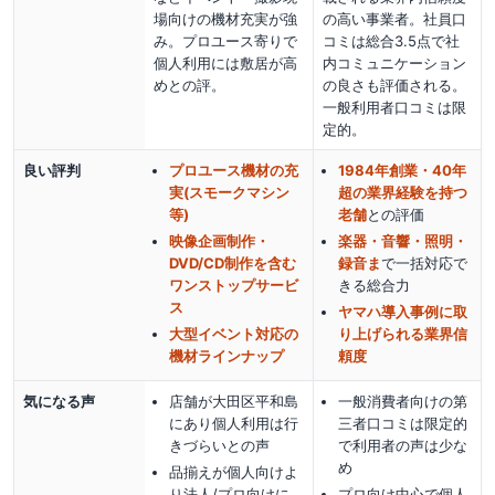
場向けの機材充実が強
の高い事業者。社員口
み。プロユース寄りで
コミは総合3.5点で社
個人利用には敷居が高
内コミュニケーション
めとの評。
の良さも評価される。
一般利用者口コミは限
定的。
良い評判
プロユース機材の充
1984年創業・40年
実(スモークマシン
超の業界経験を持つ
等)
老舗
との評価
映像企画制作・
楽器・音響・照明・
DVD/CD制作を含む
録音ま
で一括対応で
ワンストップサービ
きる総合力
ス
ヤマハ導入事例に取
大型イベント対応の
り上げられる業界信
機材ラインナップ
頼度
気になる声
店舗が大田区平和島
一般消費者向けの第
にあり個人利用は行
三者口コミは限定的
きづらいとの声
で利用者の声は少な
め
品揃えが個人向けよ
り法人/プロ向けに
プロ向け中心で個人