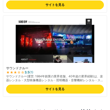
影現場向けの機材充実が強み、映像企画制作・DVD/CD制作を含むワンス
サイトを見る
トップサービス、大型イベント対応の機材ラインナップも備える。プロユ
ース寄りで個人利用にはやや敷居が高めとの指摘あり。最新の料金は公式
サイトでご確認ください。
サウンドクルー
★★★
☆☆
3.5
(
1
)
サウンドクルー(運営: 1984年創業の業界老舗、40年超の業界経験)は、楽
器レンタル・大型映像機器レンタル・照明機器・音響機材レンタル・ステ
ージカー/コースターのレンタル・イベント企画・ローディの派遣・レコ
ーディング/リハーサルスタジオの経営を行う総合事業者。楽器・音響・
サイトを見る
照明・録音まで一括対応できる総合力、ヤマハ導入事例にも掲載される業
界内信頼度の高さが特徴。プロ向け実績が豊富、スタジオ運営も行いプロ
用途に強い。一般利用者口コミは限定的、法人・プロユース中心。最新の
料金は公式サイトでご確認ください。