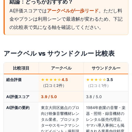
結論：どっちがおすすめ？
AI評価スコアでは
アークベルが一歩リード
。ただし料
金やプランは利用シーンで最適解が変わるため、下記
の比較表で気になる軸を確認してください。
アークベル
vs
サウンドクルー
比較表
比較項目
アークベル
サウンドクルー
総合評価
4.5
3.5
★★★★
☆
★★★
☆☆
（口コミ
2
件）
（口コミ
1
件）
AI評価スコア
3.9 / 5.0
3.8 / 5.0
AI評価の要約
東京大田区拠点のプロ
1984年創業の音響・楽
向け映像音響機材レン
器・照明・録音機材の
タル業者。プロジェク
レンタル販売代理店。
ターやスモークマシン
ヤマハ導入事例にも掲
などイベント・撮影現
載される業界内信頼度