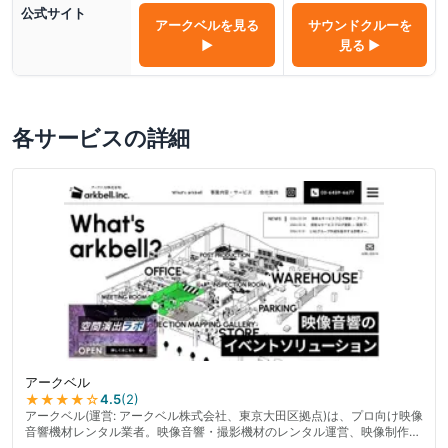
公式サイト
アークベル
を見る
サウンドクルー
を
▶
見る ▶
各サービスの詳細
アークベル
★★★★
☆
4.5
(
2
)
アークベル(運営: アークベル株式会社、東京大田区拠点)は、プロ向け映像
音響機材レンタル業者。映像音響・撮影機材のレンタル運営、映像制作を
ワンストップで提供。プロジェクター・スモークマシンなどイベント・撮