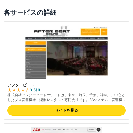
各サービスの詳細
アフタービート
★★★
☆☆
3.5
(
1
)
株式会社アフタービートサウンドは、東京、埼玉、千葉、神奈川、中心と
したプロ音響機器、楽器レンタルの専門会社です。PAシステム、音響機
器、楽器、照明、仮設ステージなど、配送、設置、PAオペレートまで幅
広いサービスを提供しています。イベント音響機材のレンタルなら、ぜひ
サイトを見る
アフタービートサウンドをご検討ください。