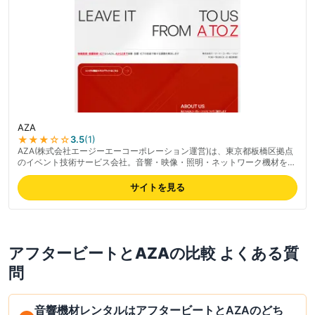
AZA
★★★
☆☆
3.5
(
1
)
AZA(株式会社エージーエーコーポレーション運営)は、東京都板橋区拠点
のイベント技術サービス会社。音響・映像・照明・ネットワーク機材を
1,000種類以上ラインナップする業務用レンタル業者で、イベント技術運
営・AV機材レンタル・映像制作・イベント企画/制作・AVシステム導入ま
サイトを見る
でワンストップ対応。「映像・音響・ICTの力でイベントを成功に導く」
をミッションに掲げ、技術系イベントから企業展示会まで実績豊富。最新
の料金は公式サイトでご確認ください。
アフタービート
と
AZA
の比較 よくある質
問
音響機材レンタルはアフタービートとAZAのどち