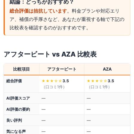
結論：どっちがおすすめ？
総合評価は拮抗しています
。料金プランや対応エリ
ア、補償の手厚さなど、あなたが重視する軸で下記の
比較表を確認するのがおすすめです。
アフタービート
vs
AZA
比較表
比較項目
アフタービート
AZA
総合評価
3.5
3.5
★★★
☆☆
★★★
☆☆
（口コミ
1
件）
（口コミ
1
件）
AI評価スコア
—
—
AI評価の要約
—
—
良い評判
—
—
気になる声
—
—