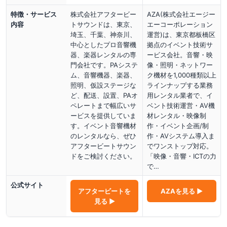
特徴・サービス
株式会社アフタービー
AZA(株式会社エージー
内容
トサウンドは、東京、
エーコーポレーション
埼玉、千葉、神奈川、
運営)は、東京都板橋区
中心としたプロ音響機
拠点のイベント技術サ
器、楽器レンタルの専
ービス会社。音響・映
門会社です。PAシステ
像・照明・ネットワー
ム、音響機器、楽器、
ク機材を1,000種類以上
照明、仮設ステージな
ラインナップする業務
ど、配送、設置、PAオ
用レンタル業者で、イ
ペレートまで幅広いサ
ベント技術運営・AV機
ービスを提供していま
材レンタル・映像制
す。イベント音響機材
作・イベント企画/制
のレンタルなら、ぜひ
作・AVシステム導入ま
アフタービートサウン
でワンストップ対応。
ドをご検討ください。
「映像・音響・ICTの力
で…
公式サイト
アフタービート
を
AZA
を見る ▶
見る ▶