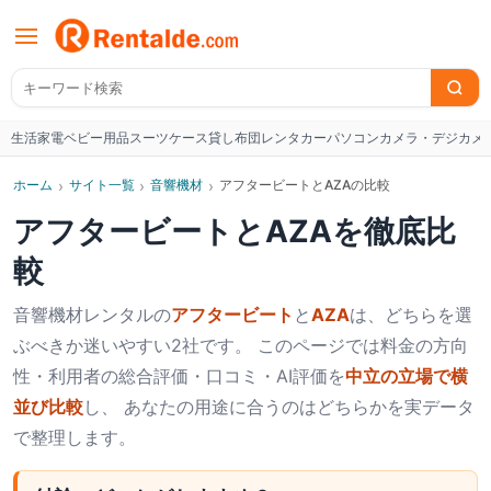
生活家電
ベビー用品
スーツケース
貸し布団
レンタカー
パソコン
カメラ・デジカメ
W
ホーム
›
サイト一覧
›
音響機材
›
アフタービートとAZAの比較
アフタービート
と
AZA
を徹底比
較
音響機材
レンタルの
アフタービート
と
AZA
は、どちらを選
ぶべきか迷いやすい2社です。 このページでは料金の方向
性・利用者の総合評価・口コミ・AI評価を
中立の立場で横
並び比較
し、 あなたの用途に合うのはどちらかを実データ
で整理します。