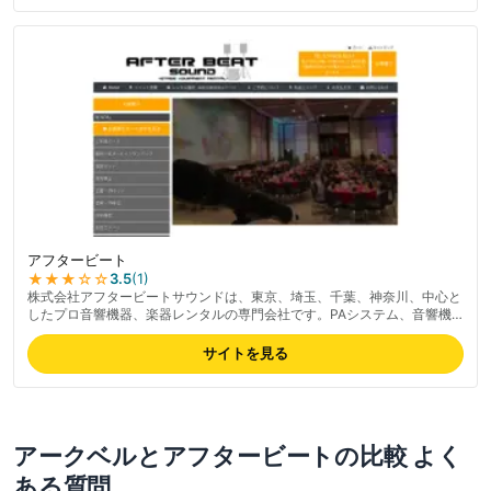
ース寄りで個人利用にはやや敷居が高めとの指摘あり。最新の料金は公式
サイトでご確認ください。
アフタービート
★★★
☆☆
3.5
(
1
)
株式会社アフタービートサウンドは、東京、埼玉、千葉、神奈川、中心と
したプロ音響機器、楽器レンタルの専門会社です。PAシステム、音響機
器、楽器、照明、仮設ステージなど、配送、設置、PAオペレートまで幅
広いサービスを提供しています。イベント音響機材のレンタルなら、ぜひ
サイトを見る
アフタービートサウンドをご検討ください。
アークベル
と
アフタービート
の比較 よく
ある質問