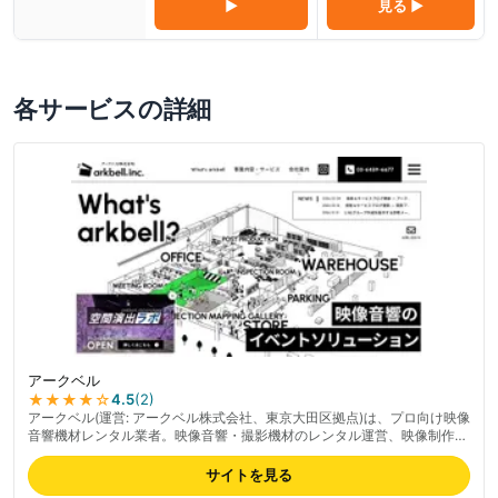
▶
見る ▶
各サービスの詳細
アークベル
★★★★
☆
4.5
(
2
)
アークベル(運営: アークベル株式会社、東京大田区拠点)は、プロ向け映像
音響機材レンタル業者。映像音響・撮影機材のレンタル運営、映像制作を
ワンストップで提供。プロジェクター・スモークマシンなどイベント・撮
影現場向けの機材充実が強み、映像企画制作・DVD/CD制作を含むワンス
サイトを見る
トップサービス、大型イベント対応の機材ラインナップも備える。プロユ