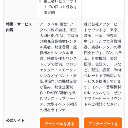
第三者レビューサイ
トでの口コミ件数は
限定的
特徴・サービス
アークベル(運営: アー
株式会社アフタービー
内容
クベル株式会社、東京
トサウンドは、東京、
大田区拠点)は、プロ向
埼玉、千葉、神奈川、
け映像音響機材レンタ
中心としたプロ音響機
ル業者。映像音響・撮
器、楽器レンタルの専
影機材のレンタル運
門会社です。PAシステ
営、映像制作をワンス
ム、音響機器、楽器、
トップで提供。プロジ
照明、仮設ステージな
ェクター・スモークマ
ど、配送、設置、PAオ
シンなどイベント・撮
ペレートまで幅広いサ
影現場向けの機材充実
ービスを提供していま
が強み、映像企画制
す。イベント音響機材
作・DVD/CD制作を含
のレンタルなら、ぜひ
むワンストップサービ
アフタービートサウン
ス、大型イベント対応
ドをご検討ください。
の機材ラインナ…
公式サイト
アークベル
を見る
アフタービート
を