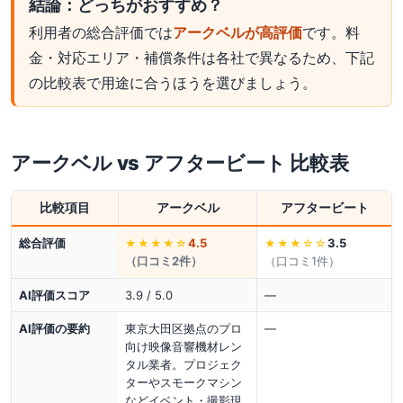
結論：どっちがおすすめ？
利用者の総合評価では
アークベルが高評価
です。料
金・対応エリア・補償条件は各社で異なるため、下記
の比較表で用途に合うほうを選びましょう。
アークベル
vs
アフタービート
比較表
比較項目
アークベル
アフタービート
総合評価
4.5
3.5
★★★★
☆
★★★
☆☆
（口コミ
2
件）
（口コミ
1
件）
AI評価スコア
3.9 / 5.0
—
AI評価の要約
東京大田区拠点のプロ
—
向け映像音響機材レン
タル業者。プロジェク
ターやスモークマシン
などイベント・撮影現