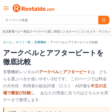
生活家電
ベビー用品
スーツケース
貸し布団
レンタカー
パソコン
カメラ・デジカメ
W
ホーム
›
サイト一覧
›
音響機材
›
アークベルとアフタービートの比較
アークベル
と
アフタービート
を
徹底比較
音響機材
レンタルの
アークベル
と
アフタービート
は、どち
らを選ぶべきか迷いやすい2社です。 このページでは料金
の方向性・利用者の総合評価・口コミ・AI評価を
中立の立
場で横並び比較
し、 あなたの用途に合うのはどちらかを実
データで整理します。