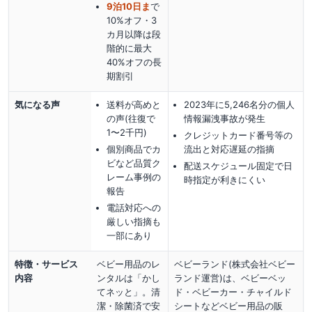
9泊10日ま
で
10%オフ・3
カ月以降は段
階的に最大
40%オフの長
期割引
気になる声
送料が高めと
2023年に5,246名分の個人
の声(往復で
情報漏洩事故が発生
1〜2千円)
クレジットカード番号等の
個別商品でカ
流出と対応遅延の指摘
ビなど品質ク
配送スケジュール固定で日
レーム事例の
時指定が利きにくい
報告
電話対応への
厳しい指摘も
一部にあり
特徴・サービス
ベビー用品のレ
ベビーランド(株式会社ベビー
内容
ンタルは「かし
ランド運営)は、ベビーベッ
てネッと」。清
ド・ベビーカー・チャイルド
潔・除菌済で安
シートなどベビー用品の販