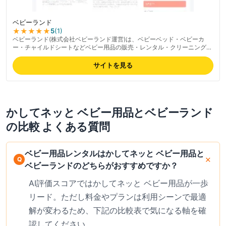
ベビーランド
★★★★★
5
(
1
)
ベビーランド(株式会社ベビーランド運営)は、ベビーベッド・ベビーカ
ー・チャイルドシートなどベビー用品の販売・レンタル・クリーニング専
門店。商品の手洗いクリーニング・迅速対応・差額返金などの良心的サー
ビスが好評。子育て情報サイトとして育児ノウハウの発信も行う。2023
サイトを見る
年に5,246名規模の個人情報漏洩事故と対応の遅さが指摘された経緯あ
り、個人情報の取り扱いについては最新の対応状況を確認の上利用推奨。
最新の料金は公式サイトでご確認ください。
かしてネッと ベビー用品
と
ベビーランド
の比較 よくある質問
ベビー用品レンタルはかしてネッと ベビー用品と
ベビーランドのどちらがおすすめですか？
AI評価スコアではかしてネッと ベビー用品が一歩
リード。ただし料金やプランは利用シーンで最適
解が変わるため、下記の比較表で気になる軸を確
認してください。