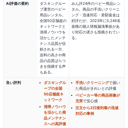
AI評価の要約
ダスキングルー
みん評24件のベビー用品レン
プ運営のベビー
タル。商品の手洗いクリーニ
用品レンタル。
ング・迅速対応・差額返金は
全国50店舗超の
好評だが、2023年に5,246名
ネットワークと
規模の個人情報漏洩事故があ
清掃ノウハウを
り対応の遅さも指摘されてい
活かしたメンテ
る。
ナンス品質が信
頼される一方、
送料の高さや商
品の品質ばらつ
きを指摘する声
もある。
良い評判
ダスキングル
手洗いクリーニング
で届い
ープの全国
た商品がきれい
との評価
50店舗超ネ
ベビーカー等の商品画像が
ットワーク
充実
で安心感
清掃ノウハウ
注文から2日後到着の迅速
を活かした商
対応の事例
品メンテナン
スへの高評価