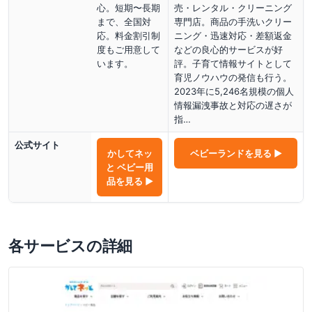
心。短期〜長期
売・レンタル・クリーニング
まで、全国対
専門店。商品の手洗いクリー
応。料金割引制
ニング・迅速対応・差額返金
度もご用意して
などの良心的サービスが好
います。
評。子育て情報サイトとして
育児ノウハウの発信も行う。
2023年に5,246名規模の個人
情報漏洩事故と対応の遅さが
指…
公式サイト
かしてネッ
ベビーランド
を見る ▶
と ベビー用
品
を見る ▶
各サービスの詳細