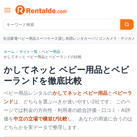
生活家電
ベビー用品
スーツケース
貸し布団
レンタカー
パソコン
カメラ・デジカメ
W
ホーム
›
サイト一覧
›
ベビー用品
›
かしてネッと ベビー用品とベビーランドの比較
かしてネッと ベビー用品
と
ベビ
ーランド
を徹底比較
ベビー用品
レンタルの
かしてネッと ベビー用品
と
ベビーラ
ンド
は、どちらを選ぶべきか迷いやすい2社です。 このペ
ージでは料金の方向性・利用者の総合評価・口コミ・AI評
価を
中立の立場で横並び比較
し、 あなたの用途に合うのは
どちらかを実データで整理します。