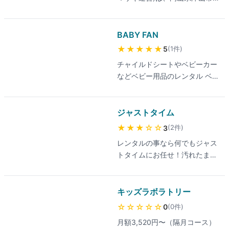
で網羅。ベビーカー・チャイル
の自社工場で国産ベビーベッド
ドシート・ベビーラック・ベビ
を製造販売する「ベビーベッド
ーバウンサー・ベビーサーク
製造メーカー」直営レンタルシ
BABY FAN
ル・おむつ処理機など主要育児
ョップ。ドイツ製ブナ材使用・
用品を一通り揃え、東北・仙台
★★★★★
(
1
件
)
5
面取り手作業の高品質ベビーベ
地域中心に対応。メール配信機
チャイルドシートやベビーカー
ッドが好評で、配達回収料無
能でフォローも充実。最新の料
などベビー用品のレンタル ベビ
料・早期返却差額返金の良心的
金は公式サイトでご確認くださ
ーファンです。ご使用期間の限
サービスが特徴。ベビーベッ
い。
られたベビーカーやチャイルド
ド・ベビー布団・ベビー用品の
シートなどのベビー用品はレン
ジャストタイム
各種レンタルに対応。メーカー
タルがお得です。東京・大阪・
直営ならではの品質と細やかな
★★★
☆☆
(
2
件
)
3
京都など日本全国からご利用い
アフターケアに定評。最新の料
レンタルの事なら何でもジャス
ただけます。すべてのレンタル
金は公式サイトでご確認くださ
トタイムにお任せ！汚れたまま
商品は、クリーニングをおこな
い。
でご返却ＯＫです。安心レンタ
ってから発送いたします。
ルのジャストタイム。
キッズラボラトリー
☆☆☆☆☆
(
0
件
)
0
月額3,520円〜（隔月コース）