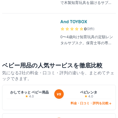
で木製知育玩具を届けるサブス
ク。看護師・保育士が個別選定
し、モンテッソーリ・シュタイ
ナー教育系玩具を中心に扱う。
And TOYBOX
返却期限なし・交換無制限、初
☆☆☆☆☆
(
0
件
)
0
回30日間返金保証。
0〜4歳向け知育玩具の定額レン
タルサブスク。保育士等の専門
家がおもちゃを個別プランニン
グし、2ヶ月ごとに交換。スタ
ンダードコース月額3,278円、
ベビー用品
の人気サービスを徹底比較
往復送料無料。
気になる2社の料金・口コミ・評判の違いを、まとめてチェ
ックできます。
かしてネッと ベビー用品
ベビレンタ
VS
★
4.0
★
4.0
料金・口コミ・評判を比較
→