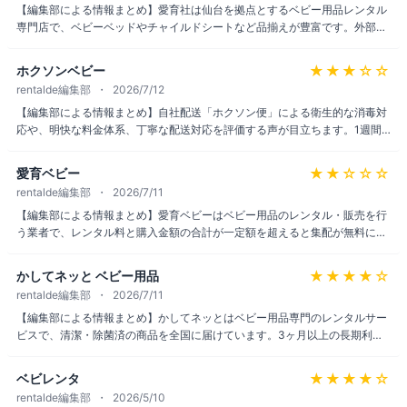
【編集部による情報まとめ】愛育社は仙台を拠点とするベビー用品レンタル
専門店で、ベビーベッドやチャイルドシートなど品揃えが豊富です。外部の
口コミでは「新品のように清潔だった」「対応が早く、レンタル期間を2週
間から選べて助かった」といった声が見られ、配送・設置から回収まで対応
★★★
☆☆
ホクソンベビー
する自社便や3か月前からの予約も評価されています。当サイトへの実利用
rentalde編集部
2026/7/12
者レビューはまだ集まっていないため、参考情報としてご覧ください。
【編集部による情報まとめ】自社配送「ホクソン便」による衛生的な消毒対
応や、明快な料金体系、丁寧な配送対応を評価する声が目立ちます。1週間
のお試しレンタルができる点も特徴です。一方で、ホクソン便は地域ごとに
配達曜日が決まっており、配達前日の夜に翌日の時間連絡が入るため予定を
★★
☆☆☆
愛育ベビー
組みにくいと感じる利用者もいるようです。人気ブランド品の取り扱いがや
rentalde編集部
2026/7/11
や少ないとの指摘も見られます。
【編集部による情報まとめ】愛育ベビーはベビー用品のレンタル・販売を行
う業者で、レンタル料と購入金額の合計が一定額を超えると集配が無料にな
ります。電話対応は概ね丁寧との声がある一方、届いた商品の古さや汚れを
指摘する声も複数あり、状態の良い商品を希望する場合は事前に確認してお
★★★★
☆
かしてネッと ベビー用品
くと安心です。
rentalde編集部
2026/7/11
【編集部による情報まとめ】かしてネッとはベビー用品専門のレンタルサー
ビスで、清潔・除菌済の商品を全国に届けています。3ヶ月以上の長期利用
で20%OFFになる割引制度があり、里帰り出産時の短期利用からリピート利
用まで、幅広いシーンで満足の声が寄せられています。
★★★★
☆
ベビレンタ
rentalde編集部
2026/5/10