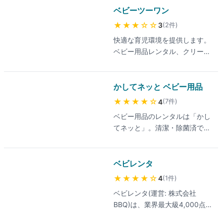
換。おもちゃコンサルタントが
ベビーツーワン
選定しLINEサポートも提供。
★★★
☆☆
(
2
件
)
3
快適な育児環境を提供します。
ベビー用品レンタル、クリーニ
ング、リサイクルのベビーツー
ワン。レンタルアイテム３００
種類以上、全国配送にも対応し
かしてネッと ベビー用品
ています。
★★★★
☆
(
7
件
)
4
ベビー用品のレンタルは「かし
てネッと」。清潔・除菌済で安
心。短期〜長期まで、全国対
応。料金割引制度もご用意して
います。
ベビレンタ
★★★★
☆
(
1
件
)
4
ベビレンタ(運営: 株式会社
BBQ)は、業界最大級4,000点以
上の取扱品を誇るベビー用品レ