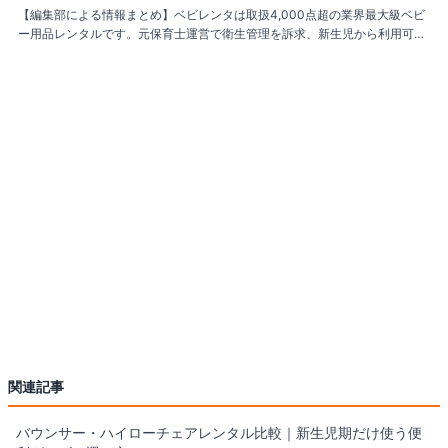
【編集部による情報まとめ】ベビレンタは取扱4,000点超の業界最大級ベビ
ー用品レンタルです。元保育士運営で衛生管理を訴求、新生児から利用可、
ベビーベッド・ベビーカー・チャイルドシート・抱っこ紐など人気ブランド
や最新モデルが揃い、商品到着後3日以内のレンタル料金を返金する保証あ
り。短期間だけ必要な育児用品をまとめて借りたい家庭にとって、品揃えと
衛生面で検討候補に入れやすい1社です。
関連記事
バウンサー・ハイローチェアレンタル比較｜新生児期だけ使う便