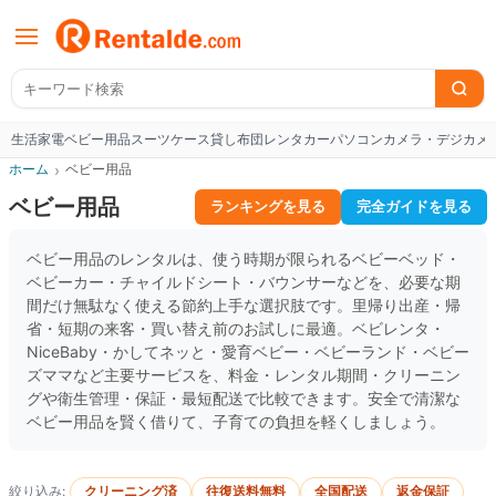
生活家電
ベビー用品
スーツケース
貸し布団
レンタカー
パソコン
カメラ・デジカメ
W
ホーム
›
ベビー用品
ベビー用品
ランキングを見る
完全ガイドを見る
ベビー用品のレンタルは、使う時期が限られるベビーベッド・
ベビーカー・チャイルドシート・バウンサーなどを、必要な期
間だけ無駄なく使える節約上手な選択肢です。里帰り出産・帰
省・短期の来客・買い替え前のお試しに最適。ベビレンタ・
NiceBaby・かしてネッと・愛育ベビー・ベビーランド・ベビー
ズママなど主要サービスを、料金・レンタル期間・クリーニン
グや衛生管理・保証・最短配送で比較できます。安全で清潔な
ベビー用品を賢く借りて、子育ての負担を軽くしましょう。
絞り込み:
クリーニング済
往復送料無料
全国配送
返金保証