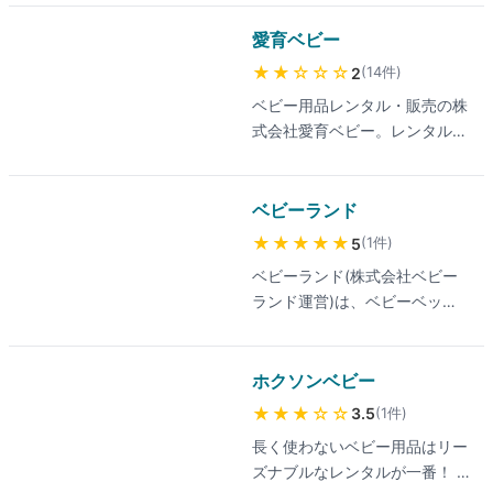
ンタル専門店。元保育士が運営
し衛生管理を徹底、新生児から
愛育ベビー
利用可能。ベビーカー・ベビー
★★
☆☆☆
(
14
件
)
2
ベッド(電動)・ハイローチェ
ベビー用品レンタル・販売の株
ア・ベビースケール・チャイル
式会社愛育ベビー。レンタル料
ドシート・抱っこ紐など、最新
と商品お買上げ金額以上から無
モデルや人気ブランドを幅広く
料で集配いたします。最新の料
揃える。最短1ヶ月から、複数
金は公式サイトでご確認くださ
ベビーランド
月レンタルで月額費用が割安に
い。
なる仕組み。年齢別レンタルガ
★★★★★
(
1
件
)
5
イドが充実し、購入より経済的
ベビーランド(株式会社ベビー
に新生児期を乗り切れる設計。
ランド運営)は、ベビーベッ
最新の料金は公式サイトでご確
ド・ベビーカー・チャイルドシ
認ください。
ートなどベビー用品の販売・レ
ンタル・クリーニング専門店。
ホクソンベビー
商品の手洗いクリーニング・迅
★★★
☆☆
(
1
件
)
3.5
速対応・差額返金などの良心的
長く使わないベビー用品はリー
サービスが好評。子育て情報サ
ズナブルなレンタルが一番！ レ
イトとして育児ノウハウの発信