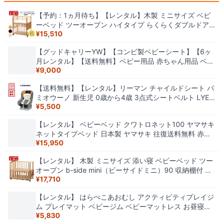
【予約：1ヵ月待ち】【レンタル】木製 ミニサイズ ベビ
ーベッド ツーオープン ハイタイプ らくらくダブルドア
¥
15,510
ー90 収納棚付 日本製 全3色 ヤマサキ コンパクト 往復送
料無料 赤ちゃん ベビー用品
【グッドキャリーYW】【コンビ製ベビーシート】【6ヶ
月レンタル】【送料無料】ベビー用品 赤ちゃん用品 ベビ
¥
9,000
ーグッズ 新生児用 新生児 ベビーシート ベビーキャリー
ベビーラック ロッキングチェア ゆりかご チャイルドシ
【送料無料】【レンタル】リーマン チャイルドシート パ
ート 6ヶ月 レンタル
ミオウーノ 新生児 0歳から4歳 3点式シートベルト LYE-
¥
5,500
511 チャイルドシートレンタル ベビー用品レンタル 赤ち
ゃん 格安レンタル
【レンタル】 ベビーベッド クワトロネット100 ヤマサキ
ネットタイプベッド 日本製 ヤマサキ 往復送料無料 赤ち
¥
15,950
ゃん ベビー用品
【レンタル】 木製 ミニサイズ 添い寝 ベビーベッド ツー
オープン b-side mini（ビーサイドミニ）90 収納棚付 ミ
¥
17,710
ニベッド 日本製 ヤマサキ コンパクト 往復送料無料 赤ち
ゃん ベビー用品
【レンタル】 はらぺこあおむし アクティビティプレイジ
ム プレイマット ベビージム ベビーマットレス お昼寝マ
¥
5,830
ット 日本育児 往復送料無料 赤ちゃん ベビー用品