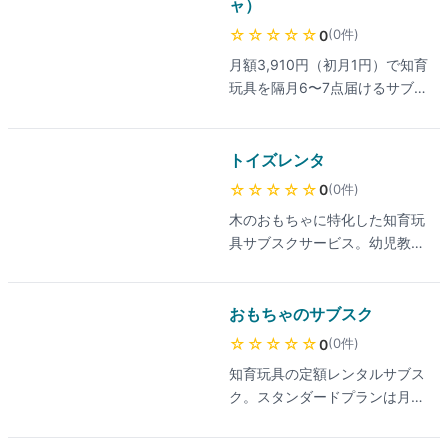
弁償不要で継続率97%を謳う業
ャ）
対応、里帰り出産や引越し等の
界大手。
一時的ニーズにも強い。最新の
☆☆☆☆☆
(
0
件
)
0
料金は公式サイトでご確認くだ
月額3,910円（初月1円）で知育
さい。
玩具を隔月6〜7点届けるサブス
ク。0〜8歳向けに学研ステイフ
ル監修プランやアンパンマン・
ポケモンなどキャラクター玩具
トイズレンタ
も扱う点が他社にない強み。
☆☆☆☆☆
(
0
件
)
0
木のおもちゃに特化した知育玩
具サブスクサービス。幼児教育
の専門家が在籍し、子ども一人
ひとりの発達段階に合わせてお
もちゃを選定。初月無料で始め
おもちゃのサブスク
られる。
☆☆☆☆☆
(
0
件
)
0
知育玩具の定額レンタルサブス
ク。スタンダードプランは月額
3,637円(6ヶ月更新時)でおもち
ゃ6点＋絵本2冊、2ヶ月に1回交