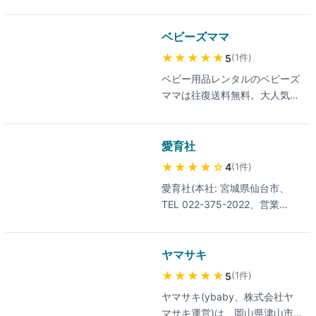
ンタルをうまく取り入れた生活
も行う。2023年に5,246名規模
は環境にもやさしく ロハス的な
の個人情報漏洩事故と対応の遅
育児スタイルにもマッチしま
ベビーズママ
さが指摘された経緯あり、個人
す。 ホクソンベビーはそんな育
情報の取り扱いについては最新
★★★★★
(
1
件
)
5
児を応援します
の対応状況を確認の上利用推
ベビー用品レンタルのベビーズ
奨。最新の料金は公式サイトで
ママは往復送料無料。大人気の
ご確認ください。
電動ハイローチェア・ベビーカ
ー・ネムリラ【返金保証＆安心
補償・高品質クリーニング】福
愛育社
岡から全国へお届けします。
★★★★
☆
(
1
件
)
4
愛育社(本社: 宮城県仙台市、
TEL 022-375-2022、営業
10:00〜17:00、日祝休)は、ベ
ビー用品(育児用品)レンタル専
門店。ベビーベッド・ハイロー
ヤマサキ
チェア・高機能ベッド・ベビー
★★★★★
(
1
件
)
5
スケールなど、品揃え豊富で最
ヤマサキ(ybaby、株式会社ヤ
新製品からランキング掲載品ま
マサキ運営)は、岡山県津山市