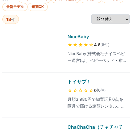
最新モデル
短期OK
18
件
NiceBaby
★★★★
☆
(
5
件
)
4.6
NiceBaby(株式会社ナイスベビ
ー運営)は、ベビーベッド・布
団・ハイローチェア・チャイル
ドシート・ベビーカー・抱っこ
紐・ベビーバス・さく乳器・お
トイサブ！
宮参り衣装まで幅広く扱うベビ
☆☆☆☆☆
(
0
件
)
0
ー用品レンタル。2週間から12
月額3,980円で知育玩具6点を
ヶ月以上まで柔軟にレンタル期
隔月で届ける定額レンタル。満
間を選択可能で、6ヶ月以上の
6歳までの子ども向けに、おも
長期レンタルで割引が適用され
ちゃプランナーが1,800種類以
る仕組み。専用配送便「ナイス
上から個別選定。破損時も原則
ChaChaCha（チャチャチ
ベビー便」で配送・回収を一括