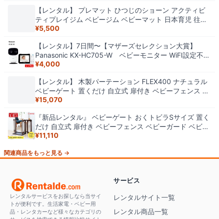
【レンタル】 プレマット ひつじのショーン アクティビ
ティプレイジム ベビージム ベビーマット 日本育児 往復
¥
5,500
送料無料 赤ちゃん ベビー用品
【レンタル】7日間〜【マザーズセレクション大賞】
Panasonic KX-HC705-W ベビーモニター WiFI設定不要
¥
4,000
J-DECT 赤ちゃん 見守り おやすみ音搭載 ナイトモード
【レンタル】 木製パーテーション FLEX400 ナチュラル
ベビーゲート 置くだけ 自立式 扉付き ベビーフェンス ベ
¥
15,070
ビーガード ベビーサークル 日本育児 往復送料無料 キッ
ズ 赤ちゃん ベビー用品
『新品レンタル』 ベビーゲート おくトビラSサイズ 置く
だけ 自立式 扉付き ベビーフェンス ベビーガード ベビー
¥
11,110
サークル 日本育児 往復送料無料 キッズ 赤ちゃん ベビー
用品
関連商品をもっと見る →
サービス
レンタルサービスをお探しなら当サイ
レンタルサイト一覧
トが便利です。生活家電・ベビー用
レンタル商品一覧
品・レンタカーなど様々なカテゴリの