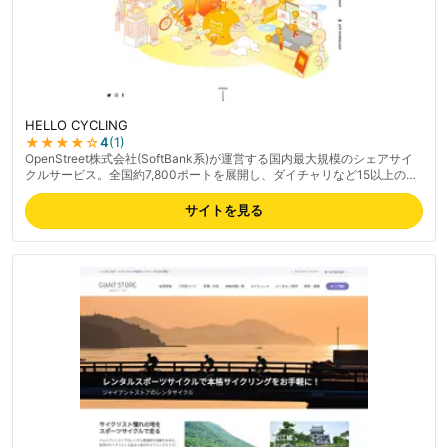
HELLO CYCLING
★★★★
☆
4
(
1
)
OpenStreet株式会社(SoftBank系)が運営する国内最大規模のシェアサイ
クルサービス。全国約7,800ポートを展開し、ダイチャリなど15以上の事
業者と提携。電動アシスト自転車を中心に、専用アプリでどこのポートで
も借りて・返せる。都市部で/30分〜。最新の料金は公式サイトでご確認
サイトを見る
ください。