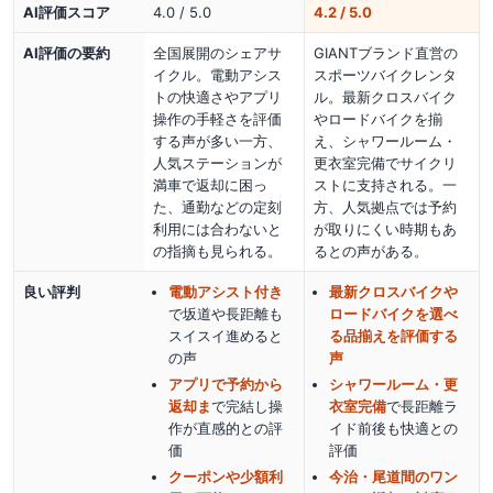
AI評価スコア
4.0 / 5.0
4.2 / 5.0
AI評価の要約
全国展開のシェアサ
GIANTブランド直営の
イクル。電動アシス
スポーツバイクレンタ
トの快適さやアプリ
ル。最新クロスバイク
操作の手軽さを評価
やロードバイクを揃
する声が多い一方、
え、シャワールーム・
人気ステーションが
更衣室完備でサイクリ
満車で返却に困っ
ストに支持される。一
た、通勤などの定刻
方、人気拠点では予約
利用には合わないと
が取りにくい時期もあ
の指摘も見られる。
るとの声がある。
良い評判
電動アシスト付き
最新クロスバイクや
で坂道や長距離も
ロードバイクを選べ
スイスイ進める
と
る品揃えを評価する
の声
声
アプリで予約から
シャワールーム・更
返却ま
で完結し操
衣室完備
で長距離ラ
作が直感的
との評
イド前後も快適
との
価
評価
クーポンや少額利
今治・尾道間のワン