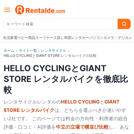
生活家電
ベビー用品
スーツケース
貸し布団
レンタカー
パソコン
カメラ・デジカメ
W
ホーム
›
サイト一覧
›
レンタサイクル
›
HELLO CYCLINGとGIANT STORE レンタルバイクの比較
HELLO CYCLING
と
GIANT
STORE レンタルバイク
を徹底比
較
レンタサイクル
レンタルの
HELLO CYCLING
と
GIANT
STORE レンタルバイク
は、どちらを選ぶべきか迷いやす
い2社です。 このページでは料金の方向性・利用者の総合
評価・口コミ・AI評価を
中立の立場で横並び比較
し、 あな