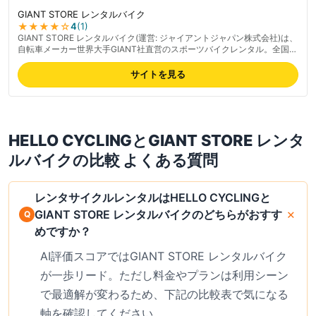
GIANT STORE レンタルバイク
★★★★
☆
4
(
1
)
GIANT STORE レンタルバイク(運営: ジャイアントジャパン株式会社)は、
自転車メーカー世界大手GIANT社直営のスポーツバイクレンタル。全国12
店舗(しまなみ海道・びわ湖・東京・大阪等)でクロスバイク・ロードバイ
ク・E-バイク・キッズバイクなど6種類を用意し、最短5時間から借りら
サイトを見る
れる。最新モデルを試せる品揃え、シャワールーム・更衣室完備で長距離
ライド前後も快適。今治・尾道間のワンウェイ返却にも対応。ヘルメット
等の安全装備とスタッフのレクチャーが付き、メンテナンス体制が整って
いるため初心者でも安心。聖地ライドや本格サイクリングに最適。最新の
料金は公式サイトでご確認ください。
HELLO CYCLING
と
GIANT STORE レンタ
ルバイク
の比較 よくある質問
レンタサイクルレンタルはHELLO CYCLINGと
GIANT STORE レンタルバイクのどちらがおすす
めですか？
AI評価スコアではGIANT STORE レンタルバイク
が一歩リード。ただし料金やプランは利用シーン
で最適解が変わるため、下記の比較表で気になる
軸を確認してください。