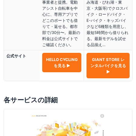
事業者と提携。電動
み海道・びわ湖・東
アシスト自転車を中
京・大阪等)でクロスバ
心に、専用アプリで
イク・ロードバイク・
どこのポートでも借
E-バイク・キッズバイ
りて・返せる。都市
クなど6種類を用意し、
部で/30分〜。最新の
最短5時間から借りられ
料金は公式サイトで
る。最新モデルを試せ
ご確認ください。
る品揃え…
公式サイト
HELLO CYCLING
GIANT STORE レ
を見る ▶
ンタルバイク
を見る
▶
各サービスの詳細