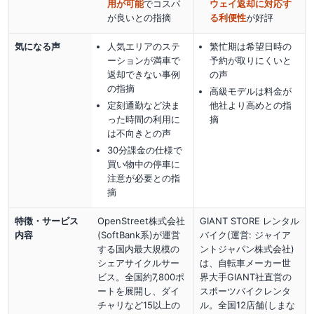
用が可能
でコスパ
ウェイ返却に対応す
が良い
との指摘
る利便性
が好評
気になる声
人気エリアのステ
繁忙期は希望日時の
ーションが満車で
予約が取りにくいと
返却できない事例
の声
の指摘
高級モデルは料金が
定刻通勤など決ま
他社より高めとの指
った時間の利用に
摘
は不向きとの声
30分課金の仕様で
買い物中の停車に
注意が必要との指
摘
特徴・サービス
OpenStreet株式会社
GIANT STORE レンタル
内容
(SoftBank系)が運営
バイク(運営: ジャイア
する国内最大規模の
ントジャパン株式会社)
シェアサイクルサー
は、自転車メーカー世
ビス。全国約7,800ポ
界大手GIANT社直営の
ートを展開し、ダイ
スポーツバイクレンタ
チャリなど15以上の
ル。全国12店舗(しまな