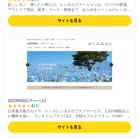
欲しいモノ、使いたい時だけ。レンタルステーションは、カメラや家電、
アウトドア用品、家具、ドレス・着物まで、あらゆるジャンルのレンタル
情報を集結した日本最大級のレンタル比較サイトです。あなたの“借りた
い”をスマートに実現。
サイトを見る
GOOPASS(グーパス)
★★★★
☆
4
(
1
)
日本最大級のカメラ・レンズレンタルサブスクサービス。2,500種類以上
の機材を扱い、ワンタイムプラン1泊2、月額サブスクプラン。SONY・
Canon・Nikon・FUJIFILM・Panasonic・Leica・DJI・GoPro他多数の
ブランドに対応。最短当日発送・最長30日前予約・コンビニ返却対応で
サイトを見る
初心者からプロまで幅広く支持。最新の料金は公式サイトでご確認くださ
い。