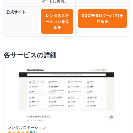
マートに実現。
公式サイト
レンタルステ
GOOPASS(グーパス)
を
ーション
を見
見る ▶
る ▶
各サービスの詳細
レンタルステーション
★★★★★
5
(
1
)