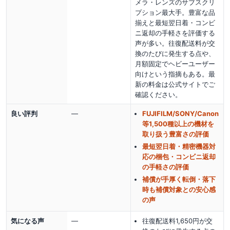
メラ・レンズのサブスクリ
プション最大手。豊富な品
揃えと最短翌日着・コンビ
ニ返却の手軽さを評価する
声が多い。往復配送料が交
換のたびに発生する点や、
月額固定でヘビーユーザー
向けという指摘もある。最
新の料金は公式サイトでご
確認ください。
良い評判
—
FUJIFILM/SONY/Canon
等1,500種以上の機材を
取り扱う豊富さの評価
最短翌日着・精密機器対
応の梱包・コンビニ返却
の手軽さの評価
補償が手厚く転倒・落下
時も補償対象との安心感
の声
気になる声
—
往復配送料1,650円が交