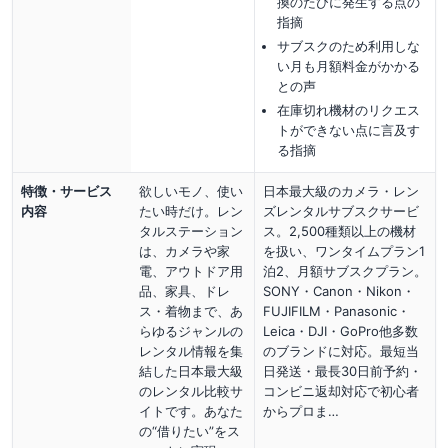
換のたびに発生する点の
指摘
サブスクのため利用しな
い月も月額料金がかかる
との声
在庫切れ機材のリクエス
トができない点に言及す
る指摘
特徴・サービス
欲しいモノ、使い
日本最大級のカメラ・レン
内容
たい時だけ。レン
ズレンタルサブスクサービ
タルステーション
ス。2,500種類以上の機材
は、カメラや家
を扱い、ワンタイムプラン1
電、アウトドア用
泊2、月額サブスクプラン。
品、家具、ドレ
SONY・Canon・Nikon・
ス・着物まで、あ
FUJIFILM・Panasonic・
らゆるジャンルの
Leica・DJI・GoPro他多数
レンタル情報を集
のブランドに対応。最短当
結した日本最大級
日発送・最長30日前予約・
のレンタル比較サ
コンビニ返却対応で初心者
イトです。あなた
からプロま…
の“借りたい”をス