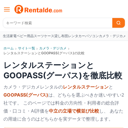
生活家電
ベビー用品
スーツケース
貸し布団
レンタカー
パソコン
カメラ・デジカメ
W
ホーム
›
サイト一覧
›
カメラ・デジカメ
›
レンタルステーションとGOOPASS(グーパス)の比較
レンタルステーション
と
GOOPASS(グーパス)
を徹底比較
カメラ・デジカメ
レンタルの
レンタルステーション
と
GOOPASS(グーパス)
は、どちらを選ぶべきか迷いやすい2
社です。 このページでは料金の方向性・利用者の総合評
価・口コミ・AI評価を
中立の立場で横並び比較
し、 あなた
の用途に合うのはどちらかを実データで整理します。