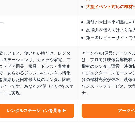
大型イベント対応の機材
—
店舗が大田区平和島にあ
品揃えが個人向けより法
第三者レビューサイトで
欲しいモノ、使いたい時だけ。レンタ
アークベル(運営: アークベ
ルステーションは、カメラや家電、ア
は、プロ向け映像音響機材
ウトドア用品、家具、ドレス・着物ま
機材のレンタル運営、映像
で、あらゆるジャンルのレンタル情報
ロジェクター・スモークマ
を集結した日本最大級のレンタル比較
けの機材充実が強み、映像企
サイトです。あなたの“借りたい”をスマ
ワンストップサービス、大
ートに実現。
ナ…
レンタルステーション
を見る ▶
アークベ