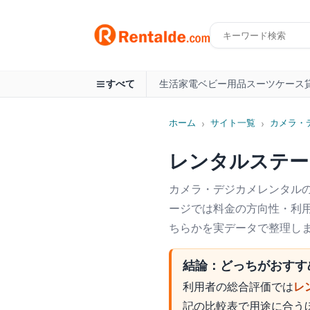
生活家電
ベビー用品
スーツケース
すべて
ホーム
サイト一覧
カメラ・
›
›
レンタルステー
カメラ・デジカメ
レンタル
ージでは料金の方向性・利用
ちらかを実データで整理し
結論：どっちがおすす
利用者の総合評価では
レ
記の比較表で用途に合う