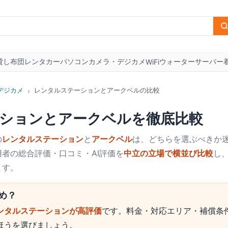
貸し布団
レンタカー
パソコン
カメラ・デジカメ
ウォーターサーバー
WiFi
デジカメ
レンタルステーションとアークベルの比較
›
ション
と
アークベル
を徹底比較
の
レンタルステーション
と
アークベル
は、どちらを選ぶべきか迷
者の総合評価・口コミ・AI評価を
中立の立場で横並び比較
し
ます。
め？
ンタルステーションが高評価
です。料金・対応エリア・補償条
ほうを選びましょう。