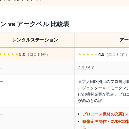
ョン
vs
アークベル
比較表
レンタルステーション
アー
5.0
4.5
（口コミ
1
件）
（口コミ
2
件
★★★★★
★★★★
☆
—
3.9 / 5.0
—
東京大田区拠点のプロ向け
ロジェクターやスモークマ
けの機材充実が強み。プロ
が高めとの評。
—
プロユース機材の充実(ス
映像企画制作・DVD/C
ス