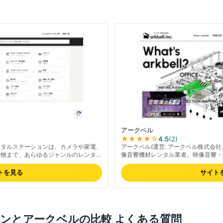
アークベル
★★★★
☆
4.5
(
2
)
ンタルステーションは、カメラや家電、
アークベル(運営: アークベル株式会
着物まで、あらゆるジャンルのレンタル
像音響機材レンタル業者。映像音響・
ル比較サイトです。あなたの“借りた
をワンストップで提供。プロジェクタ
撮影現場向けの機材充実が強み、映像企
トを見る
サイト
ストップサービス、大型イベント対応
ユース寄りで個人利用にはやや敷居が
式サイトでご確認ください。
ョン
と
アークベル
の比較 よくある質問