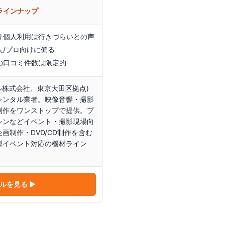
ラインナップ
り個人利用は行きづらいとの声
人/プロ向けに偏る
の口コミ件数は限定的
ル株式会社、東京大田区拠点)
レンタル業者。映像音響・撮影
制作をワンストップで提供。プ
シンなどイベント・撮影現場向
画制作・DVD/CD制作を含む
型イベント対応の機材ライン
ル
を見る ▶