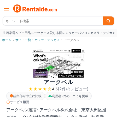
生活家電
ベビー用品
スーツケース
貸し布団
レンタカー
パソコン
カメラ・デジカメ
W
ホーム
›
サイト一覧
›
カメラ・デジカメ
›
アークベル
アークベル
(
2
件のレビュー
)
★★★★
☆
4.5
編集部が中立に比較
利用者2件の口コミを掲載
サービス概要
アークベル(運営: アークベル株式会社、東京大田区拠