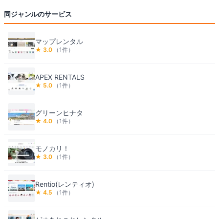
同ジャンルのサービス
マップレンタル
★
3.0
（
1
件）
APEX RENTALS
★
5.0
（
1
件）
グリーンヒナタ
★
4.0
（
1
件）
モノカリ！
★
3.0
（
1
件）
Rentio(レンティオ)
★
4.5
（
1
件）