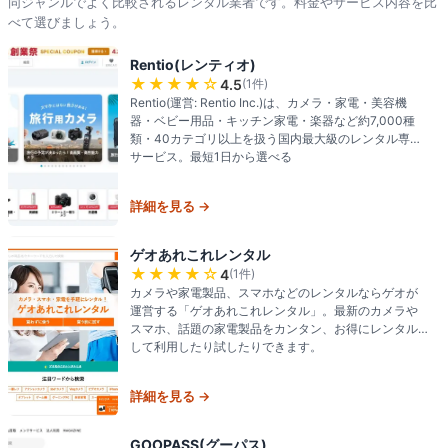
同ジャンルでよく比較されるレンタル業者です。料金やサービス内容を比
べて選びましょう。
Rentio(レンティオ)
★★★★
☆
4.5
(
1
件)
Rentio(運営: Rentio Inc.)は、カメラ・家電・美容機
器・ベビー用品・キッチン家電・楽器など約7,000種
類・40カテゴリ以上を扱う国内最大級のレンタル専門
サービス。最短1日から選べる
詳細を見る →
ゲオあれこれレンタル
★★★★
☆
4
(
1
件)
カメラや家電製品、スマホなどのレンタルならゲオが
運営する「ゲオあれこれレンタル」。最新のカメラや
スマホ、話題の家電製品をカンタン、お得にレンタル
して利用したり試したりできます。
詳細を見る →
GOOPASS(グーパス)