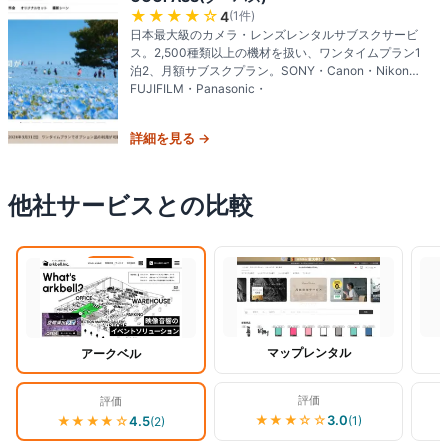
★★★★
☆
4
(
1
件)
日本最大級のカメラ・レンズレンタルサブスクサービ
ス。2,500種類以上の機材を扱い、ワンタイムプラン1
泊2、月額サブスクプラン。SONY・Canon・Nikon・
FUJIFILM・Panasonic・
詳細を見る →
他社サービスとの比較
閲覧中
マップレンタル
アークベル
評価
評価
★★★
☆☆
3.0
(
1
)
★★★★
☆
4.5
(
2
)