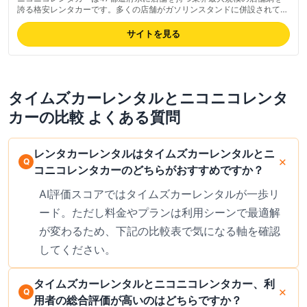
誇る格安レンタカーです。多くの店舗がガソリンスタンドに併設されてお
り、約5分で出発できる手軽さが魅力です。料金プランは12時間2,525
円〜の業界最安級水準で、公式アプリ経由でさらに割引が受けられる場合
サイトを見る
があります。最新の料金は公式サイトでご確認ください。対応エリアは全
国47都道府県をカバーしますが、フランチャイズ運営のため店舗ごとに
車両品質・営業時間・接客対応にばらつきがあり、利用前に該当店舗の
Google口コミ確認をおすすめします。
タイムズカーレンタル
と
ニコニコレンタ
カー
の比較 よくある質問
レンタカーレンタルはタイムズカーレンタルとニ
コニコレンタカーのどちらがおすすめですか？
AI評価スコアではタイムズカーレンタルが一歩リ
ード。ただし料金やプランは利用シーンで最適解
が変わるため、下記の比較表で気になる軸を確認
してください。
タイムズカーレンタルとニコニコレンタカー、利
用者の総合評価が高いのはどちらですか？