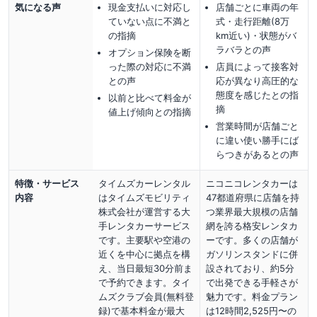
気になる声
現金支払いに対応し
店舗ごとに車両の年
ていない点に不満と
式・走行距離(8万
の指摘
km近い)・状態がバ
ラバラとの声
オプション保険を断
った際の対応に不満
店員によって接客対
との声
応が異なり高圧的な
態度を感じたとの指
以前と比べて料金が
摘
値上げ傾向との指摘
営業時間が店舗ごと
に違い使い勝手にば
らつきがあるとの声
特徴・サービス
タイムズカーレンタル
ニコニコレンタカーは
内容
はタイムズモビリティ
47都道府県に店舗を持
株式会社が運営する大
つ業界最大規模の店舗
手レンタカーサービス
網を誇る格安レンタカ
です。主要駅や空港の
ーです。多くの店舗が
近くを中心に拠点を構
ガソリンスタンドに併
え、当日最短30分前ま
設されており、約5分
で予約できます。タイ
で出発できる手軽さが
ムズクラブ会員(無料登
魅力です。料金プラン
録)で基本料金が最大
は12時間2,525円〜の