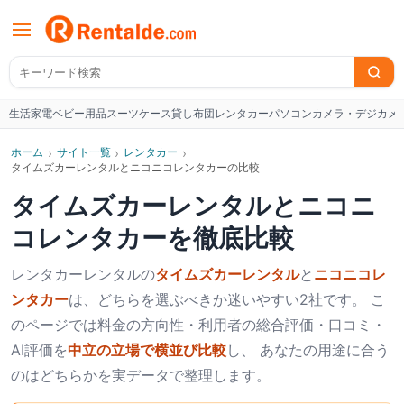
生活家電
ベビー用品
スーツケース
貸し布団
レンタカー
パソコン
カメラ・デジカメ
W
ホーム
›
サイト一覧
›
レンタカー
›
タイムズカーレンタルとニコニコレンタカーの比較
タイムズカーレンタル
と
ニコニ
コレンタカー
を徹底比較
レンタカー
レンタルの
タイムズカーレンタル
と
ニコニコレ
ンタカー
は、どちらを選ぶべきか迷いやすい2社です。 こ
のページでは料金の方向性・利用者の総合評価・口コミ・
AI評価を
中立の立場で横並び比較
し、 あなたの用途に合う
のはどちらかを実データで整理します。