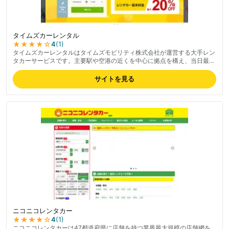
タイムズカーレンタル
★★★★
☆
4
(
1
)
タイムズカーレンタルはタイムズモビリティ株式会社が運営する大手レン
タカーサービスです。主要駅や空港の近くを中心に拠点を構え、当日最短
30分前まで予約できます。タイムズクラブ会員(無料登録)で基本料金が最
大20%OFFになる割引制度や、ピッとGoによるICカード認証でのスムー
サイトを見る
ズな出発・返却、3段階から選べる補償プラン、タイムズパーキングのポ
イント充当などが特徴です。最新の料金プランは公式サイトでご確認くだ
さい。対応エリアは全国の主要駅・空港近郊が中心ですが、タイムズモビ
リティは2019年以降、レンタカー店舗を段階的にカーシェアリング拠点
へ転換しています。Wikipedia情報では滋賀県を含む9県でレンタカー店舗
が撤退済みとされており、利用予定エリアに店舗があるかどうかは事前に
公式サイトでのご確認をおすすめします。
ニコニコレンタカー
★★★★
☆
4
(
1
)
ニコニコレンタカーは47都道府県に店舗を持つ業界最大規模の店舗網を