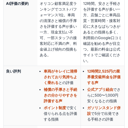
AI評価の要約
オリコン顧客満足度ラ
12時間。安さと手軽さ
ンキングでコストパフ
を評価する声が多い一
ォーマンス1位。車両
方、店舗ごとに車両品
の清潔さと補償の手厚
質・営業時間・接客対
さを評価する声が多い
応に大きなばらつきが
一方、現金支払い不
あるとの指摘も多く、
可、一部スタッフの接
利用前のGoogle口コミ
客対応に不満の声、料
確認を勧める声が目立
金値上げ傾向の指摘も
つ。最新の料金は公式
ある。
サイトでご確認くださ
い。
良い評判
車両がキレイに清掃
12時間2,525円の業
されており気持ちよ
界最安級料金を評価
く乗れる
との評価
する声
補償の手厚さと手続
公式アプリ経由
でさ
きの分かりやすさを
らに500〜1,000円
評価する声
安くなる
との指摘
ポイント制度
で安く
ガソリンスタンド併
借りられる点を評価
設
で5分で出発でき
する指摘
る手軽さの評価