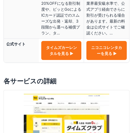
20%OFFになる割引制
業界最安級水準で、公
度や、ピッとGoによる
式アプリ経由でさらに
ICカード認証でのスム
割引が受けられる場合
ーズな出発・返却、3
があります。最新の料
段階から選べる補償プ
金は公式サイトでご確
ラン、タ…
認ください。…
公式サイト
タイムズカーレン
ニコニコレンタカ
タル
を見る ▶
ー
を見る ▶
各サービスの詳細