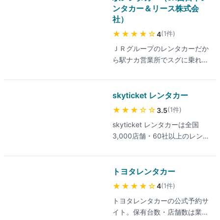
ています。料金プランは沖縄・
ンタカー＆リース株式会
な違いについて口コミでばらつ
社）
北海道など観光地での格安水準
きの指摘があり、利用前に該当
が特徴で、最新の料金は公式サ
店舗の評判を確認するのがおす
★★★★
☆
(
1
件
)
4
イトでご確認ください。対応エ
すめです。
ＪＲグループのレンタカーだか
リアは全国都道府県を網羅しつ
ら駅ナカ営業所でスグに乗れ
つ、特に沖縄県・北海道での店
る。モチロン、ＪＲとセットで
舗網が充実しています。フラン
レンタカーを利用するとグッと
チャイズ展開のため店舗ごとに
お得に！安心・お得な駅レンタ
skyticket レンタカー
対応のばらつきの指摘もあり、
カーはトレン太くんが目印。
利用前に該当店舗の口コミ確認
★★★
☆☆
(
1
件
)
3.5
をおすすめします。
skyticket レンタカーは全国
3,000店舗・60社以上のレンタ
カー会社を一括比較できる予約
サイトです。検索結果に税込価
格と免責補償の有無が明示され
トヨタレンタカー
ており、料金プランを比較しや
★★★★
☆
(
1
件
)
4
すい設計です。店舗別の口コミ
トヨタレンタカーの公式予約サ
も豊富で、予約前に該当店舗の
イト。保有台数・店舗数は業界
評判を確認できます。最新の取