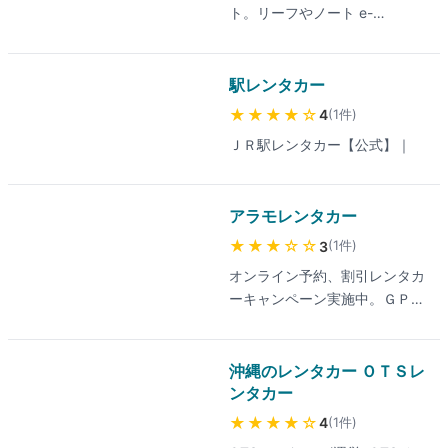
全国主要都市から地方まで網羅
む9県でレンタカー店舗が撤退
ト。リーフやノート e-
アプリ経由でさらに割引が受け
し、店舗で使用する電力は実質
済みとされており、利用予定エ
POWER、セレナからマイクロ
られる場合があります。最新の
100%再生可能エネルギー由来
リアに店舗があるかどうかは事
バスまで幅広い車種をお手頃な
料金は公式サイトでご確認くだ
のグリーン電力に切り替え済み
前に公式サイトでのご確認をお
料金でご用意！北海道や大阪、
駅レンタカー
さい。対応エリアは全国47都道
です。
すすめします。
沖縄など全国各地の店舗情報や
府県をカバーしますが、フラン
★★★★
☆
(
1
件
)
4
レンタカーの使い方、お得なキ
チャイズ運営のため店舗ごとに
ＪＲ駅レンタカー【公式】｜
ャンペーンの情報などもご紹介
車両品質・営業時間・接客対応
しています。対応エリアは全国
にばらつきがあり、利用前に該
の主要都市から空港・観光地ま
当店舗のGoogle口コミ確認をお
アラモレンタカー
で幅広い店舗網を展開。日産な
すすめします。
らではの電気自動車(EV)ライン
★★★
☆☆
(
1
件
)
3
ナップの充実が特徴で、免責補
オンライン予約、割引レンタカ
償やETC車載器などのオプショ
ーキャンペーン実施中。ＧＰＳ
ンも用意されています。最新の
ナビ、自分で車を選べるアラモ
料金・車種在庫は公式サイトで
セレクト。 ハワイ、アメリカ
ご確認ください。
など海外レンタカーはアラモレ
沖縄のレンタカー ＯＴＳレ
ンタカーにおまかせ
ンタカー
★★★★
☆
(
1
件
)
4