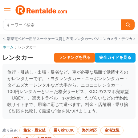
生活家電
ベビー用品
スーツケース
貸し布団
レンタカー
パソコン
カメラ・デジカメ
W
ホーム
›
レンタカー
レンタカー
ランキングを見る
完全ガイドを見る
旅行・引越し・出張・帰省など、車が必要な場面で活躍するの
がレンタカーです。トヨタレンタカー・ニッポンレンタカー・
タイムズカーレンタルなど大手から、ニコニコレンタカー・
100円レンタカーといった格安サービス、KDDIのスマホ完結型
「UQEY」、楽天トラベル・skyticket・たびらいなどの予約比
較サイトまで、用途に応じて選べます。料金・店舗網・乗り捨
て対応を比較して最適な1台を見つけましょう。
絞り込み:
格安・最安値
乗り捨てOK
海外対応
空港送迎