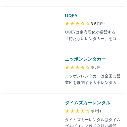
トップクラス！電話で、インタ
り扱い業者・料金は公式サイト
ーネットでカンタンに予約でき
でご確認ください。対応エリア
ます。充実の割引制度やお得な
UQEY
は全国47都道府県をカバーし、
キャンペーンの情報が満載。燃
空港近くから市街地、観光地ま
★★★
☆☆
(
1
件
)
3.5
費の良いハイブリッドカーをは
で幅広く店舗が検索可能です。
UQEYは東海理化が運営する
じめさまざまなタイプの車種を
「待たないレンタカー」をコン
ご用意してお待ちしています。
セプトとしたアプリ型レンタカ
対応エリアは全国47都道府県に
ーサービスです。会員登録から
展開する国内最大規模のネット
予約・乗車・返却までアプリだ
ニッポンレンタカー
ワークで、空港店・駅前店も充
けで完結し、24時間365日対応
実。乗り捨て(ワンウェイ)や免
★★★★
☆
(
5
件
)
4
する利便性が特徴です。料金プ
責補償、ETC車載器レンタルな
ニッポンレンタカーは全国に営
ランは時間単位の明朗会計で、
どオプションも幅広く選べま
業所を展開する大手レンタカー
店舗カウンターでの手続き不要
す。最新の料金・車種在庫は公
チェーンです。主要な駅や空港
のため急ぎの利用に向いていま
式サイトでご確認ください。
にもカウンターを設置し、出
す。最新の料金は公式サイトで
張・旅行・帰省など幅広いシー
タイムズカーレンタル
ご確認ください。対応エリアは
ンで利用できます。軽自動車か
まだ全国網羅には至っておら
★★★★
☆
(
1
件
)
4
ら普通車、ミニバン・ワゴン、
ず、ステーション数や車種が限
タイムズカーレンタルはタイム
トラック・バスまで車種が豊富
られるため、利用予定エリアと
ズモビリティ株式会社が運営す