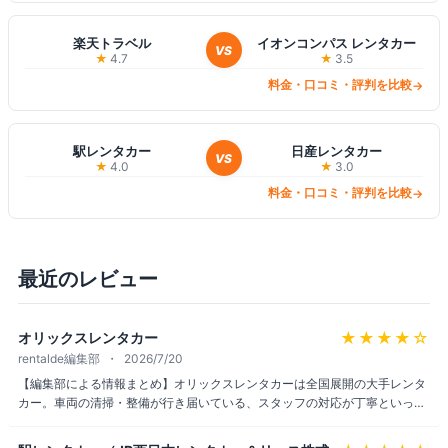
楽天トラベル
イオンコンパス レンタカー
VS
★
4.7
★
3.5
料金・口コミ・評判を比較
→
駅レンタカー
日産レンタカー
VS
★
4.0
★
3.0
料金・口コミ・評判を比較
→
最近のレビュー
★★★★
☆
オリックスレンタカー
rentalde編集部
2026/7/20
【編集部による情報まとめ】オリックスレンタカーは全国展開の大手レンタ
カー。車両の清掃・整備が行き届いている、スタッフの対応が丁寧といった
声が目立つ一方、繁忙期は手続きに時間がかかる、料金がやや割高に感じる
という指摘もある。早割やプライムメンバーズクラブなど継続利用者向けの