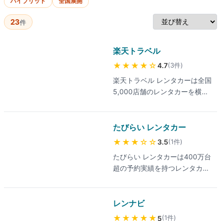
ハイブリッド
全国展開
23
件
楽天トラベル
★★★★
☆
(
3
件
)
4.7
楽天トラベル レンタカーは全国
5,000店舗のレンタカーを横断
比較・即時予約できる大手予約
サイトです。楽天ポイント還元
と乗り捨て(ワンウェイ)指定の
たびらい レンタカー
利便性が魅力で、楽天経済圏の
★★★
☆☆
(
1
件
)
3.5
ユーザーには実利の大きい料金
たびらい レンタカーは400万台
プランです。最新の取り扱い業
超の予約実績を持つレンタカー
者・料金は公式サイトでご確認
専門予約サイトです。利用者の
ください。一部のユーザーから
94%が高評価という実績があ
は「ポイント獲得が予約後に却
り、免責補償・カーナビ・ETC
レンナビ
下されるケースがあった」とい
がすべて税込で含まれる「コミ
う指摘も寄せられているため、
★★★★★
(
1
件
)
5