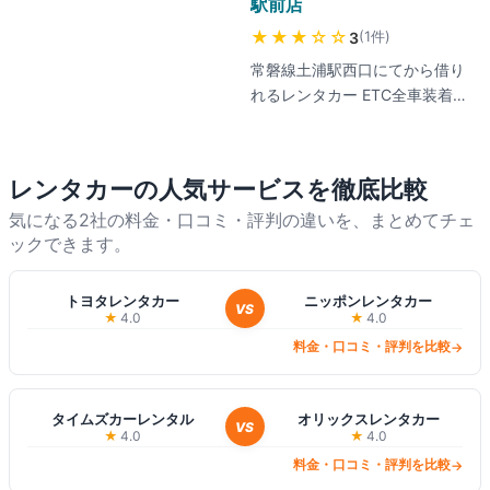
税金・貸出時満タンガソリンを
駅前店
含む「らくらくプラン」が人気
★★★
☆☆
(
1
件
)
3
で、空港返却時のスムーズさや
常磐線土浦駅西口にてから借り
アップグレード対応に高評価。
れるレンタカー ETC全車装着、
一方、現地での料金トラブルや
コンパクトクラス以上はナビ、
追加料金請求などの事例報告も
バックモニターが全車標準装備
あるため、契約書面の確認と保
インターネットからのご予約は
険内容の事前把握を推奨。日本
レンタカー
の人気サービスを徹底比較
24時間365日可能!! お電話での
語予約サポートあり。最新の料
気になる2社の料金・口コミ・評判の違いを、まとめてチェ
ご予約は朝8時～夜8時0120-
金は公式サイトでご確認くださ
ックできます。
635-538まで。最新の料金は公
い。
式サイトでご確認ください。
トヨタレンタカー
ニッポンレンタカー
VS
★
4.0
★
4.0
料金・口コミ・評判を比較
→
タイムズカーレンタル
オリックスレンタカー
VS
★
4.0
★
4.0
料金・口コミ・評判を比較
→