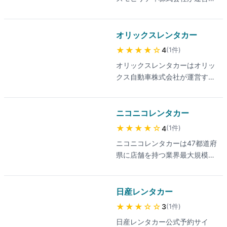
で、乗り捨て(ワンウェイ)にも
希望車種の在庫を事前に公式サ
る大手レンタカーサービスで
対応。早割や平日専用プランな
イトで確認するのがおすすめで
す。主要駅や空港の近くを中心
どの割引プランに加え、公式会
す。
に拠点を構え、当日最短30分前
オリックスレンタカー
員クラブでは初回のレンタル料
まで予約できます。タイムズク
金が最大20%割引になる特典も
★★★★
☆
(
1
件
)
4
ラブ会員(無料登録)で基本料金
用意されています。ANAのマイ
オリックスレンタカーはオリッ
が最大20%OFFになる割引制度
ルやTポイントなど、普段貯め
クス自動車株式会社が運営する
や、ピッとGoによるICカード認
ている汎用ポイントと連携でき
全国417店舗以上の大手レンタ
証でのスムーズな出発・返却、
るのも特徴です。予約は公式サ
カーです。出発1時間前まで予
3段階から選べる補償プラン、
イトや公式アプリから手軽に行
約でき、軽自動車からマイクロ
ニコニコレンタカー
タイムズパーキングのポイント
えます。
バス・福祉車両まで車種が豊富
充当などが特徴です。最新の料
★★★★
☆
(
1
件
)
4
です。プライムメンバーズクラ
金プランは公式サイトでご確認
ニコニコレンタカーは47都道府
ブ(年会費無料)で最大20%の会
ください。対応エリアは全国の
県に店舗を持つ業界最大規模の
員割引が受けられる料金プラン
主要駅・空港近郊が中心です
店舗網を誇る格安レンタカーで
や、業界トップクラスの補償体
が、タイムズモビリティは
す。多くの店舗がガソリンスタ
制、ロードサービス無料、マイ
2019年以降、レンタカー店舗
ンドに併設されており、約5分
日産レンタカー
ル・ポイント還元などが特徴で
を段階的にカーシェアリング拠
で出発できる手軽さが魅力で
す。最新の料金は公式サイトで
★★★
☆☆
(
1
件
)
3
点へ転換しています。
す。料金プランは12時間2,525
ご確認ください。対応エリアは
Wikipedia情報では滋賀県を含
日産レンタカー公式予約サイ
円〜の業界最安級水準で、公式