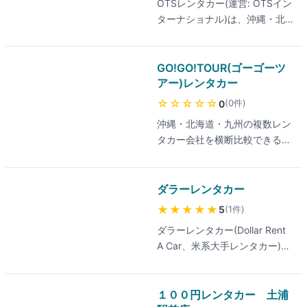
OTSレンタカー(運営: OTSイン
ターナショナル)は、沖縄・北
海道を主軸に岡山・香川・愛媛
(平成レンタカーとの業務提携)
で展開する地域特化型レンタカ
GO!GO!TOUR(ゴーゴーツ
ー。コンパクト(S-class)・ハイ
アー)レンタカー
ブリッド/エコ・SUV/クロスオ
☆☆☆☆☆
(
0
件
)
0
ーバー・7〜8人乗りワゴン・バ
沖縄・北海道・九州の複数レン
ン・バス・アルファード(プレ
タカー会社を横断比較できる予
ミアム)・キャンピングカーま
約プラットフォーム。チャイル
で幅広い車種を揃え、リゾート
ドシート無料・ETC使い放題・
観光から大人数旅行まで対応。
Bluetooth対応など40項目以上
ダラーレンタカー
空港無料送迎サービスを全エリ
の条件でフィルタ検索でき、マ
アで提供、車両は3年以下の新
★★★★★
(
1
件
)
5
リンアクティビティ予約も同一
しさで安全装備標準。地域内の
ダラーレンタカー(Dollar Rent
サイトでまとめて手配できる。
他店舗での乗り捨ても可能、早
A Car、米系大手レンタカー)
期予約割引や期間限定キャンペ
は、ハワイ・アメリカ・カナ
ーンも実施。最新の料金は公式
ダ・グアム・サイパンで展開す
サイトでご確認ください。
る海外レンタカー大手。保険・
１００円レンタカー 土浦