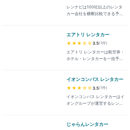
コミ料金」が表示されるため、
ポイント加算条件は予約前に詳
レンナビは100社以上のレンタ
追加費用なしで総額を比較しや
細をご確認ください。対応エリ
カー会社を横断比較できる予約
すい料金プランが特徴です。最
アは全国47都道府県をカバー
ポータルサイトです。大手から
新の取り扱い業者・料金は公式
し、観光地・空港・駅周辺の幅
地域密着業者までを同じ画面で
サイトでご確認ください。対応
広い店舗から選べます。
料金比較でき、1時間前までの
エアトリ レンタカー
エリアは全国47都道府県をカバ
予約に対応します。検索結果に
ーし、特に沖縄・北海道など観
★★★
☆☆
(
1
件
)
3.5
表示される料金プランには免責
光地のレンタカー予約に強みが
エアトリ レンタカーは航空券・
補償が含まれているケースが多
あります。掲載車両は登録3年
ホテル・レンタカーを一括予約
いため、補償内容と総額は予約
以内の新しめの車が中心です。
できる旅行予約プラットフォー
画面で必ずご確認ください。最
ムのレンタカー部門です。空港
新の取り扱い業者・料金は公式
近くの店舗が見つけやすく、出
イオンコンパス レンタカー
サイトでご確認ください。対応
張・旅行とまとめて予約したい
エリアは全国47都道府県で、特
★★★
☆☆
(
1
件
)
3.5
人に便利な料金プランが揃いま
定地域だけで営業する地元レン
イオンコンパス レンタカーはイ
す。検索結果に表示される最低
タカー業者も検索対象に含まれ
オングループが運営するレンタ
料金は免責補償別の場合がある
るため、大手チェーンが無い地
カー比較予約サイトです。
ため、補償込みの総額は予約画
方でも候補を見つけやすい設計
WAON POINT還元や、イオン
面でご確認ください。最新の取
です。
カード決済時の特典など、イオ
じゃらんレンタカー
り扱い業者・料金は公式サイト
ン経済圏ユーザーに便利な料金