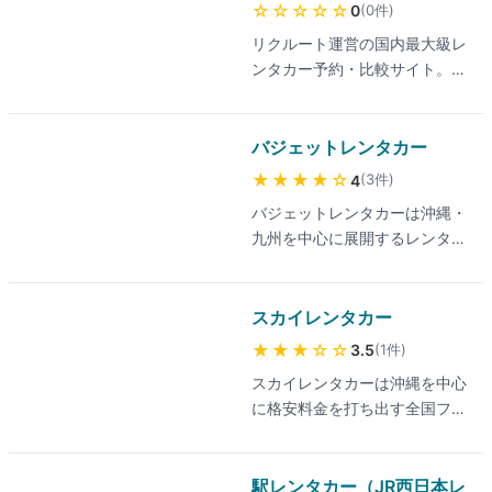
でご確認ください。対応エリア
☆☆☆☆☆
(
0
件
)
0
プランが用意されています。
は全国47都道府県の主要空港・
リクルート運営の国内最大級レ
宿・交通・レンタカーをまとめ
駅周辺をカバーし、空港送迎付
ンタカー予約・比較サイト。全
て予約できる導線も整備されて
きプランも検索できます。
国4,100店舗以上のトヨタ/ニッ
おり、旅行プラン全体を一つの
ポン/オリックス/タイムズなど
サイトで完結したい人に向きま
主要13社超を一括検索。クーポ
バジェットレンタカー
す。最新の取り扱い業者・料金
ン・口コミ・空港乗り捨て対
は公式サイトでご確認くださ
★★★★
☆
(
3
件
)
4
応。
い。対応エリアは全国47都道府
バジェットレンタカーは沖縄・
県をカバーしますが、第三者口
九州を中心に展開するレンタカ
コミ数はまだ少なく、選定時は
ーチェーンです。料金プランが
他の比較サイトと併用するのが
リーズナブルで、送迎・貸出の
おすすめです。
スムーズさを評価する声が多く
スカイレンタカー
あります。最新の料金は公式サ
★★★
☆☆
(
1
件
)
3.5
イトでご確認ください。対応エ
スカイレンタカーは沖縄を中心
リアは沖縄・九州エリアが中心
に格安料金を打ち出す全国フラ
で、沖縄では空港送迎付きプラ
ンチャイズチェーンのレンタカ
ンも利用可能です。営業所別運
ーです。空港送迎やクイックチ
営のため、ガソリン返却時の手
ェックインの利便性が評価され
駅レンタカー（JR西日本レ
続きや営業所による対応の細か