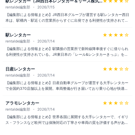
★★★★
☆
駅レンタカー（JR西日本レンタカー＆リース株式会社）
割引制度が充実している点は評価されている。
rentalde編集部
2026/7/15
【編集部による情報まとめ】JR西日本グループが運営する駅レンタカー西日
本は、駅構内・駅近くの営業所からすぐに出発できる利便性が支持されてい
る。スタッフの案内が丁寧で対応が早いという声が多い一方、車載ナビの案
内精度については改善を望む声も見られる。全国のJR駅と連携した拠点網
★★★★
☆
駅レンタカー
は、鉄道移動と組み合わせた旅行や出張に向いている。
rentalde編集部
2026/7/14
【編集部による情報まとめ】駅隣接の営業所で新幹線降車後すぐに借りられ
る利便性が支持されている。JR東日本の「レール&レンタカーきっぷ」を使
うと料金が割安になる点も評価が高く、車内の清潔さや無料装備の充実、返
却時間ギリギリでも柔軟に対応してくれたという声がある。一方で車両の整
★★★
☆☆
日産レンタカー
備面について警告表示が出たといった指摘も一部見られ、利用前の車両チェ
rentalde編集部
2026/7/14
ックは他社同様におすすめしたい。
【編集部による情報まとめ】日産自動車グループが運営する大手レンタカー
で全国約370店舗以上を展開。車両整備が行き届いており乗り心地が快適と
いう声がある一方、店舗によっては接客対応にばらつきがあるとの指摘も目
立つ。初心者ドライバーへの対応や車内清掃について不満を挙げる口コミも
★★★
☆☆
アラモレンタカー
見られ、店舗ごとにサービス品質の差があるようだ。予約前に利用予定店舗
rentalde編集部
2026/7/14
の口コミを確認しておくと安心できる。
【編集部による情報まとめ】世界各国に展開する大手レンタカーで、イギリ
ス・フランスなど欧州では保険対応の丁寧さや車両の質を評価する声があ
る。一方でアメリカ本土やハワイでは、予約時の説明と異なるオプション保
険代を高額請求されたという苦情が複数報告されており、給油量が契約と異