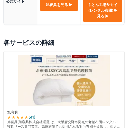
公式サイト
旭寝具
を見る ▶
ふとん工場サカイ
(レンタル布団)
を
見る ▶
各サービスの詳細
旭寝具
★★★★★
5
(
1
)
旭寝具(旭寝具株式会社運営)は、大阪府交野市拠点の老舗布団レンタル・
寝具リース専門業者。高級旅館でも採用される羽毛布団を提供し、個人か