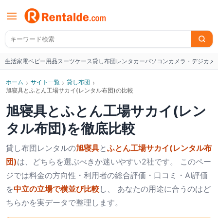
生活家電
ベビー用品
スーツケース
貸し布団
レンタカー
パソコン
カメラ・デジカメ
W
ホーム
›
サイト一覧
›
貸し布団
›
旭寝具とふとん工場サカイ(レンタル布団)の比較
旭寝具
と
ふとん工場サカイ(レン
タル布団)
を徹底比較
貸し布団
レンタルの
旭寝具
と
ふとん工場サカイ(レンタル布
団)
は、どちらを選ぶべきか迷いやすい2社です。 このペー
ジでは料金の方向性・利用者の総合評価・口コミ・AI評価
を
中立の立場で横並び比較
し、 あなたの用途に合うのはど
ちらかを実データで整理します。