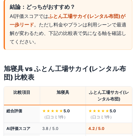
結論：どっちがおすすめ？
AI評価スコアでは
ふとん工場サカイ(レンタル布団)が
一歩リード
。ただし料金やプランは利用シーンで最適
解が変わるため、下記の比較表で気になる軸を確認し
てください。
旭寝具
vs
ふとん工場サカイ(レンタル布
団)
比較表
比較項目
旭寝具
ふとん工場サカイ(レ
ンタル布団)
総合評価
5.0
5.0
★★★★★
★★★★★
（口コミ
1
件）
（口コミ
1
件）
AI評価スコア
3.8 / 5.0
4.2 / 5.0