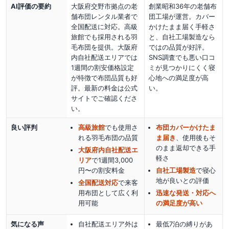
AI評価の要約
大阪府交野市拠点の老
創業昭和36年の老舗布
舗布団レンタル業者で
団工場が運営。カバー
全国配送に対応。高級
かけたまま届く手軽さ
旅館でも採用される羽
と、自社工場製造なら
毛布団を提供。大阪府
ではの品質が好評。
内自社配送エリアでは
SNS調査でも悪い口コ
1週間の割安価格設定
ミが見つかりにくく寝
が特徴で布団品質も好
心地への満足度が高
評。最新の料金は公式
い。
サイトでご確認くださ
い。
良い評判
高級旅館
でも使用さ
布団カバーかけたま
れる羽毛布団の品質
ま届き
、使用後もそ
のまま返却できる手
大阪府内自社配送エ
軽さ
リア
で1週間3,000
円〜の割安料金
自社工場製造
で寝心
地が良い
との評価
全国配送対応
で来客
用布団として広く利
迅速な発送・対応へ
用可能
の満足度が高い
気になる声
自社配送エリア外は
最低7泊の縛りがあ