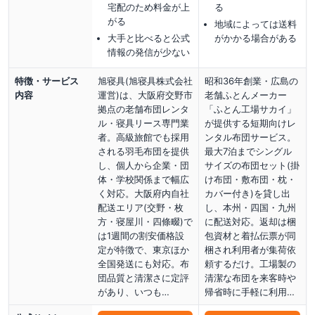
宅配のため料金が上
る
がる
地域によっては送料
大手と比べると公式
がかかる場合がある
情報の発信が少ない
特徴・サービス
旭寝具(旭寝具株式会社
昭和36年創業・広島の
内容
運営)は、大阪府交野市
老舗ふとんメーカー
拠点の老舗布団レンタ
「ふとん工場サカイ」
ル・寝具リース専門業
が提供する短期向けレ
者。高級旅館でも採用
ンタル布団サービス。
される羽毛布団を提供
最大7泊までシングル
し、個人から企業・団
サイズの布団セット(掛
体・学校関係まで幅広
け布団・敷布団・枕・
く対応。大阪府内自社
カバー付き)を貸し出
配送エリア(交野・枚
し、本州・四国・九州
方・寝屋川・四條畷)で
に配送対応。返却は梱
は1週間の割安価格設
包資材と着払伝票が同
定が特徴で、東京ほか
梱され利用者が集荷依
全国発送にも対応。布
頼するだけ。工場製の
団品質と清潔さに定評
清潔な布団を来客時や
があり、いつも…
帰省時に手軽に利用…