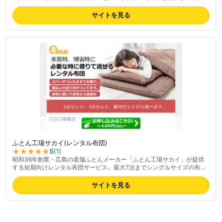
ら企業・団体・学校関係まで幅広く対応。大阪府内自社配送エリア(交
野・枚方・寝屋川・四條畷)では1週間の割安価格設定が特徴で、東京ほか
サイトを見る
全国発送にも対応。布団品質と清潔さに定評があり、いつもふかふかな状
態でお届け。最新の料金は公式サイトでご確認ください。
ふとん工場サカイ(レンタル布団)
★★★★★
5
(
1
)
昭和36年創業・広島の老舗ふとんメーカー「ふとん工場サカイ」が提供
する短期向けレンタル布団サービス。最大7泊までシングルサイズの布団
セット(掛け布団・敷布団・枕・カバー付き)を貸し出し、本州・四国・九
州に配送対応。返却は梱包資材と着払伝票が同梱され利用者が集荷依頼す
サイトを見る
るだけ。工場製の清潔な布団を来客時や帰省時に手軽に利用できる。