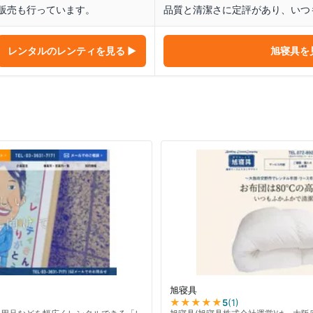
販売も行っています。
品質と清潔さに定評があり、いつ
レンタルのレンティ
を見る ▶
旭寝具
を
旭寝具
★★★★★
5
(
1
)