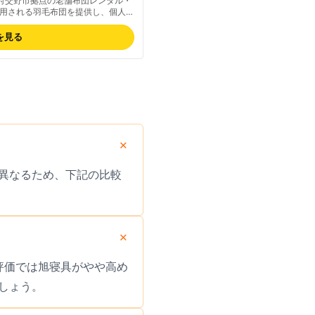
阪府交野市拠点の老舗布団レンタル・
用される羽毛布団を提供し、個人か
応。大阪府内自社配送エリア(交
間の割安価格設定が特徴で、東京ほか
を見る
に定評があり、いつもふかふかな状
でご確認ください。
異なるため、下記の比較
合評価では旭寝具がやや高め
しょう。