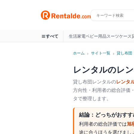
生活家電
ベビー用品
スーツケース
すべて
ホーム
サイト一覧
貸し布団
›
›
レンタルのレン
貸し布団
レンタルの
レンタ
方向性・利用者の総合評価・
タで整理します。
結論：どっちがおすす
利用者の総合評価では
旭
途に合うほうを選びまし