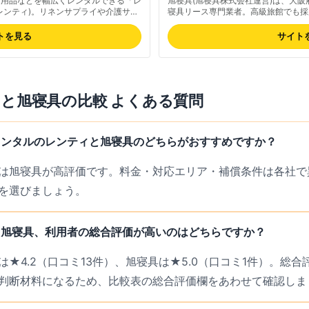
ト用品などを幅広くレンタルできる「レ
旭寝具(旭寝具株式会社運営)は、大
レンティ)。リネンサプライや介護サー
寝具リース専門業者。高級旅館でも採
ます。
ら企業・団体・学校関係まで幅広く対
野・枚方・寝屋川・四條畷)では1週
トを見る
サイト
全国発送にも対応。布団品質と清潔さ
態でお届け。最新の料金は公式サイト
ィ
と
旭寝具
の比較 よくある質問
レンタルのレンティと旭寝具のどちらがおすすめですか？
は旭寝具が高評価です。料金・対応エリア・補償条件は各社で
を選びましょう。
と旭寝具、利用者の総合評価が高いのはどちらですか？
★4.2（口コミ13件）、旭寝具は★5.0（口コミ1件）。総
判断材料になるため、比較表の総合評価欄をあわせて確認しま