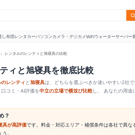
貸し布団
レンタカー
パソコン
カメラ・デジカメ
ウォーターサーバー
WiFi
レンタルのレンティと旭寝具の比較
›
ティ
と
旭寝具
を徹底比較
ルのレンティ
と
旭寝具
は、どちらを選ぶべきか迷いやすい2社で
口コミ・AI評価を
中立の立場で横並び比較
し、 あなたの用途
め？
寝具が高評価
です。料金・対応エリア・補償条件は各社で異な
ょう。