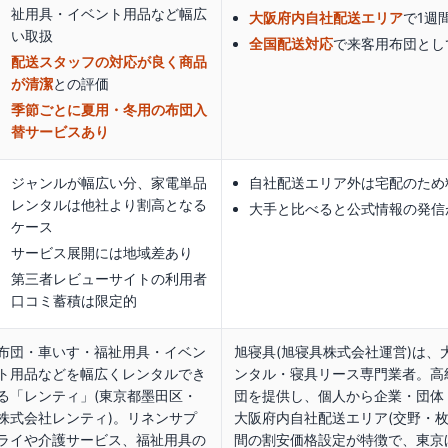
祉用具・イベント用品など幅広
大阪府内自社配送エリア
で1週
い取扱
全国配送対応
で来客用布団とし
配送スタッフの対応が良く商品
が清潔
との評価
季節ごとに夏用・冬用の布団入
替サービスあり
ジャンルが幅広い分、家電単品
自社配送エリア外は宅配のため
レンタルは他社より割高となる
大手と比べると公式情報の発信
ケース
サービス展開には地域差あり
第三者レビューサイトの利用者
口コミ蓄積は限定的
布団・車いす・福祉用具・イベン
旭寝具(旭寝具株式会社運営)は
ト用品などを幅広くレンタルでき
ンタル・寝具リース専門業者。高
る「レンティ」(東京都墨田区・
団を提供し、個人から企業・団体
株式会社レンティ)。リネンサプ
大阪府内自社配送エリア(交野・枚
ライや介護サービス、福祉用具の
間の割安価格設定が特徴で、東京