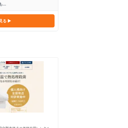
も…
見る ▶