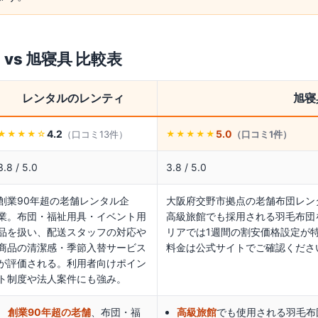
ィ
vs
旭寝具
比較表
レンタルのレンティ
旭寝
4.2
5.0
（口コミ
13
件）
（口コミ
1
件）
★★★★
☆
★★★★★
3.8 / 5.0
3.8 / 5.0
創業90年超の老舗レンタル企
大阪府交野市拠点の老舗布団レン
業。布団・福祉用具・イベント用
高級旅館でも採用される羽毛布団
品を扱い、配送スタッフの対応や
リアでは1週間の割安価格設定が
商品の清潔感・季節入替サービス
料金は公式サイトでご確認くださ
が評価される。利用者向けポイン
ト制度や法人案件にも強み。
創業90年超の老舗
、布団・福
高級旅館
でも使用される羽毛布