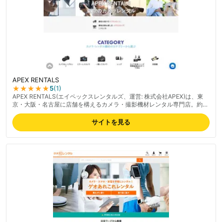
APEX RENTALS
★★★★★
5
(
1
)
APEX RENTALS(エイペックスレンタルズ、運営: 株式会社APEX)は、東
京・大阪・名古屋に店舗を構えるカメラ・撮影機材レンタル専門店。約
400種類超のカメラ・レンズラインナップでビデオカメラや交換レンズ等
の映像機材を取り扱う。レンタル前日到着で実質1日無料、バッテリー2
サイトを見る
個・記録メディアが標準付属する利便性、丁寧な梱包が好評。Google各
店舗4.5以上の高評価で初心者からプロまで支持される。ネットで簡単予
約可能。最新の料金は公式サイトでご確認ください。