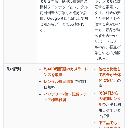
タル専門店。約400種類超の
期レンタルに対
機材ラインナップとレンタル
応する家電レン
前日到着の丁寧な梱包が高評
タル。料金の安
価。Google各店4.5以上で初
さと手軽さを評
心者からプロまで支持され
価する声が多い
る。
一方、新品が選
べず中古中心、
サポートはメー
ルのみ、審査が
厳しいとの指摘
もある。
良い評判
約400種類超のカメラ・レ
他社と比較し
ンズを取扱
て料金が全体
的に安い
との
レンタル前日到着
で実質1
声
日無料
3泊4日から
バッテリー2個・記録メデ
の短期レンタ
ィア標準付属
ル
でお試し利
用しやすい
と
の評価
中古品でもキ