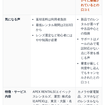
レイに整備さ
れているとの
口コミ
気になる声
返却送料は利用者負担
新品でのレン
タルが選べず
最低レンタル期間は2泊3日
中古品中心と
から
の指摘
レンズ選定など初心者には
サポートはメ
やや知識が必要
ールのみで電
話対応がない
点に不便を感
じる声
審査が厳しく
何度申し込ん
でもキャンセ
ルされたとの
口コミ
特徴・サービス
APEX RENTALS(エイペック
カメラや家電製
内容
スレンタルズ、運営: 株式会
品、スマホなど
社APEX)は、東京・大阪・名
のレンタルなら