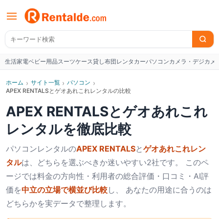
生活家電
ベビー用品
スーツケース
貸し布団
レンタカー
パソコン
カメラ・デジカメ
W
ホーム
›
サイト一覧
›
パソコン
›
APEX RENTALSとゲオあれこれレンタルの比較
APEX RENTALS
と
ゲオあれこれ
レンタル
を徹底比較
パソコン
レンタルの
APEX RENTALS
と
ゲオあれこれレン
タル
は、どちらを選ぶべきか迷いやすい2社です。 このペ
ージでは料金の方向性・利用者の総合評価・口コミ・AI評
価を
中立の立場で横並び比較
し、 あなたの用途に合うのは
どちらかを実データで整理します。