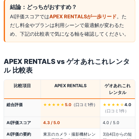
結論：どっちがおすすめ？
AI評価スコアでは
APEX RENTALSが一歩リード
。た
だし料金やプランは利用シーンで最適解が変わるた
め、下記の比較表で気になる軸を確認してください。
APEX RENTALS
vs
ゲオあれこれレンタ
ル
比較表
比較項目
APEX RENTALS
ゲオあれこれ
レンタル
総合評価
5.0
（口コミ
1
件）
4.0
★★★★★
★★★★
☆
（口コミ
1
件）
AI評価スコア
4.3 / 5.0
4.0 / 5.0
AI評価の要約
東京のカメラ・撮影機材レン
3泊4日からの短