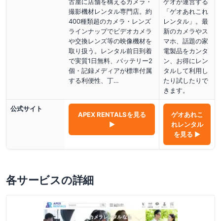
古屋に店舗を構えるカメラ・
ゲオが運営する
撮影機材レンタル専門店。約
「ゲオあれこれ
400種類超のカメラ・レンズ
レンタル」。最
ラインナップでビデオカメラ
新のカメラやス
や交換レンズ等の映像機材を
マホ、話題の家
取り扱う。レンタル前日到着
電製品をカンタ
で実質1日無料、バッテリー2
ン、お得にレン
個・記録メディアが標準付属
タルして利用し
する利便性、丁…
たり試したりで
きます。
公式サイト
APEX RENTALS
を見る
ゲオあれこ
▶
れレンタル
を見る ▶
各サービスの詳細