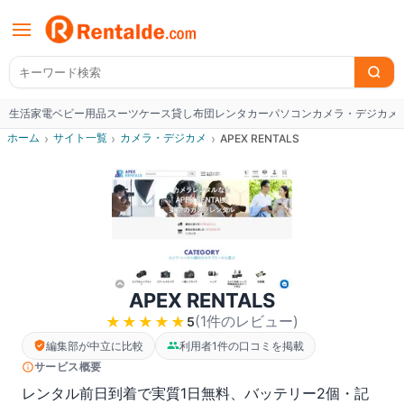
生活家電
ベビー用品
スーツケース
貸し布団
レンタカー
パソコン
カメラ・デジカメ
W
ホーム
›
サイト一覧
›
カメラ・デジカメ
›
APEX RENTALS
APEX RENTALS
(
1
件のレビュー
)
★★★★★
5
編集部が中立に比較
利用者1件の口コミを掲載
サービス概要
レンタル前日到着で実質1日無料、バッテリー2個・記