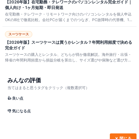
【2026年版】在宅勤務・テレワークのパソコンレンタル完全ガイド｜
個人向け・1ヶ月短期・即日発送
在宅勤務・テレワーク・リモートワーク向けのパソコンレンタルを個人申込
OKの8社で徹底比較。会社PCが届くまでのつなぎ、PC故障時の代替機、1ヶ
月短期、Mac・学習用途別の選び方、月額相場、レンタルと中古購入の損益
分岐まで整理しました。
スーツケース
【2026年版】スーツケースは買うかレンタル？年間利用頻度で決める
完全ガイド
スーツケースの購入とレンタル、どちらが得か徹底解説。海外旅行・出張・
帰省の年間利用頻度から損益分岐を算出し、サイズ選びや保険など選び方ポ
イント5つ、契約前の7項目チェックリスト、返却時のトラブル回避術まで網
羅。初めてでも失敗しないスーツケースレンタルの決定版。
みんなの評価
当てはまると思うタグをクリック（複数選択可）
👍 良い点
👎 気になる点
✕ 閉じる