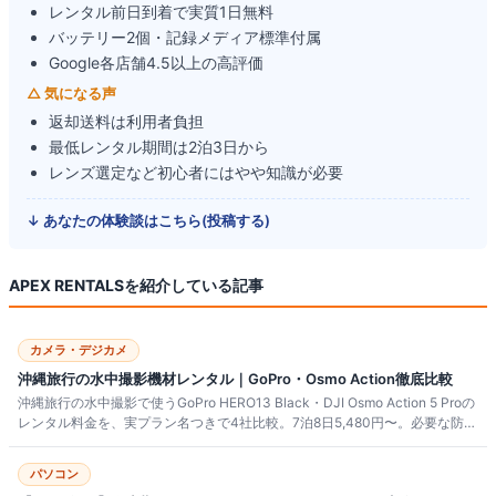
レンタル前日到着で実質1日無料
バッテリー2個・記録メディア標準付属
Google各店舗4.5以上の高評価
△ 気になる声
返却送料は利用者負担
最低レンタル期間は2泊3日から
レンズ選定など初心者にはやや知識が必要
↓ あなたの体験談はこちら(投稿する)
APEX RENTALS
を紹介している記事
カメラ・デジカメ
沖縄旅行の水中撮影機材レンタル｜GoPro・Osmo Action徹底比較
沖縄旅行の水中撮影で使うGoPro HERO13 Black・DJI Osmo Action 5 Proの
レンタル料金を、実プラン名つきで4社比較。7泊8日5,480円〜。必要な防水
スペック、離島配送の注意点、購入との損益分岐まで解説します。
パソコン