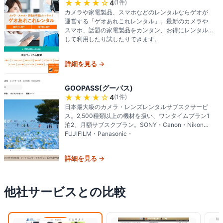
★★★★
☆
4
(
1
件)
カメラや家電製品、スマホなどのレンタルならゲオが
運営する「ゲオあれこれレンタル」。最新のカメラや
スマホ、話題の家電製品をカンタン、お得にレンタル
して利用したり試したりできます。
詳細を見る →
GOOPASS(グーパス)
★★★★
☆
4
(
1
件)
日本最大級のカメラ・レンズレンタルサブスクサービ
ス。2,500種類以上の機材を扱い、ワンタイムプラン1
泊2、月額サブスクプラン。SONY・Canon・Nikon・
FUJIFILM・Panasonic・
詳細を見る →
他社サービスとの比較
閲覧中