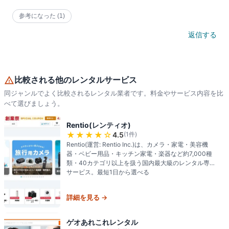
参考になった
(1)
返信する
比較される他のレンタルサービス
同ジャンルでよく比較されるレンタル業者です。料金やサービス内容を比
べて選びましょう。
Rentio(レンティオ)
★★★★
☆
4.5
(
1
件)
Rentio(運営: Rentio Inc.)は、カメラ・家電・美容機
器・ベビー用品・キッチン家電・楽器など約7,000種
類・40カテゴリ以上を扱う国内最大級のレンタル専門
サービス。最短1日から選べる
詳細を見る →
ゲオあれこれレンタル