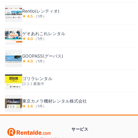
Rentio(レンティオ)
★
4.5
（
1
件）
ゲオあれこれレンタル
★
4.0
（
1
件）
GOOPASS(グーパス)
★
4.0
（
1
件）
ゴリラレンタル
口コミ募集中
東京カメラ機材レンタル株式会社
★
3.6
（
1
件）
サービス