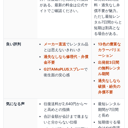
がある。最新の料金は公式サ
料・過失なし弁
イトでご確認ください。
償不要が魅力。
ただし最短レン
タル7日間からと
短期は割高とな
る場合がある。
良い評判
メーカー直送
でレンタル品
13色の豊富な
とは思えないきれいさ
カラーバリエ
ーション
過失なしなら修理代・弁償
金不要
出発前3日間
の無料レンタ
G2TAMαPLUSスプレー
で
ル期間
衛生面の安心感
過失なしなら
破損・紛失の
弁償不要
気になる声
往復送料が2,640円から〜
最短レンタル
と高めとの指摘
期間が7日間
と長め
合計金額が会計まで進まな
いと分からない仕様
短期借りる場
合はやや割高