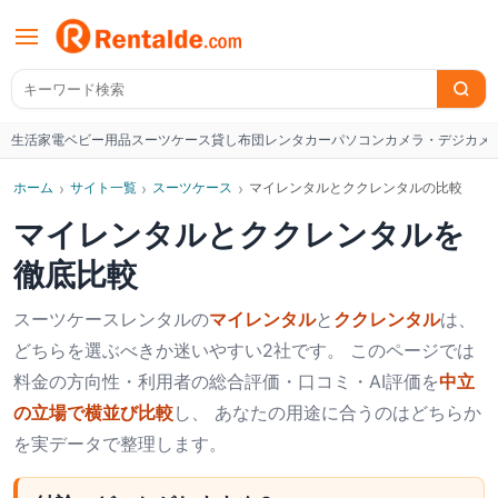
生活家電
ベビー用品
スーツケース
貸し布団
レンタカー
パソコン
カメラ・デジカメ
W
ホーム
›
サイト一覧
›
スーツケース
›
マイレンタルとククレンタルの比較
マイレンタル
と
ククレンタル
を
徹底比較
スーツケース
レンタルの
マイレンタル
と
ククレンタル
は、
どちらを選ぶべきか迷いやすい2社です。 このページでは
料金の方向性・利用者の総合評価・口コミ・AI評価を
中立
の立場で横並び比較
し、 あなたの用途に合うのはどちらか
を実データで整理します。