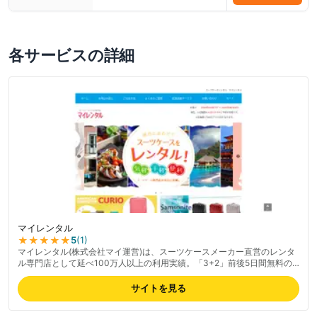
各サービスの詳細
マイレンタル
★★★★★
5
(
1
)
マイレンタル(株式会社マイ運営)は、スーツケースメーカー直営のレンタ
ル専門店として延べ100万人以上の利用実績。「3+2」前後5日間無料の
柔軟なレンタル期間設定で、修学旅行・社員旅行など大量発注にも対応で
きる豊富な在庫が強み。メーカー直送のきれいな商品と過失なしの破損保
サイトを見る
証は安心感が高い。往復送料が必要で総額はやや高めとの指摘もあるが、
品質と信頼性に定評。最新の料金は公式サイトでご確認ください。