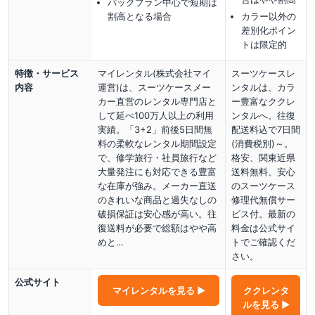
パックプラン中心で短期は
割高となる場合
カラー以外の
差別化ポイン
トは限定的
特徴・サービス
マイレンタル(株式会社マイ
スーツケースレ
内容
運営)は、スーツケースメー
ンタルは、カラ
カー直営のレンタル専門店と
ー豊富なククレ
して延べ100万人以上の利用
ンタルへ。往復
実績。「3+2」前後5日間無
配送料込で7日間
料の柔軟なレンタル期間設定
(消費税別)～。
で、修学旅行・社員旅行など
格安、関東近県
大量発注にも対応できる豊富
送料無料、安心
な在庫が強み。メーカー直送
のスーツケース
のきれいな商品と過失なしの
修理代無償サー
破損保証は安心感が高い。往
ビス付。最新の
復送料が必要で総額はやや高
料金は公式サイ
めと…
トでご確認くだ
さい。
公式サイト
マイレンタル
を見る ▶
ククレンタ
ル
を見る ▶