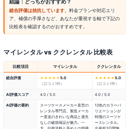
結論：どっちがおすすめ？
総合評価は拮抗しています
。料金プランや対応エリ
ア、補償の手厚さなど、あなたが重視する軸で下記の
比較表を確認するのがおすすめです。
マイレンタル
vs
ククレンタル
比較表
比較項目
マイレンタル
ククレンタル
総合評価
5.0
5.0
★★★★★
★★★★★
（口コミ
1
件）
（口コミ
1
件）
AI評価スコア
4.0 / 5.0
4.0 / 5.0
AI評価の要約
スーツケースメーカー直営の
13色のカラーバ
レンタル専門店。製造メーカ
リエーションが
ー直送のきれいな商品と過失
特徴のスーツケ
なしの破損保証が魅力。一
ースレンタル。
方、往復送料と高めとの指摘
出発前3日間無