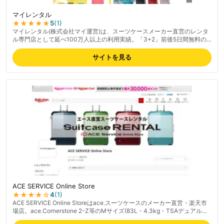
マイレンタル
★★★★★
5
(
1
)
マイレンタル(株式会社マイ運営)は、スーツケースメーカー直営のレンタ
ル専門店として延べ100万人以上の利用実績。「3+2」前後5日間無料の
柔軟なレンタル期間設定で、修学旅行・社員旅行など大量発注にも対応で
きる豊富な在庫が強み。メーカー直送のきれいな商品と過失なしの破損保
サイトを見る
証は安心感が高い。往復送料が必要で総額はやや高めとの指摘もあるが、
品質と信頼性に定評。最新の料金は公式サイトでご確認ください。
ACE SERVICE Online Store
★★★★
☆
4
(
1
)
ACE SERVICE Online Storeはace.スーツケースのメーカー直営・楽天市
場店。ace.Cornerstone 2-Z等のMサイズ(83L・4.3kg・TSAデュアルロ
ック)を扱う。1日〜40日まで豊富なレンタル期間(3/5/7/10/14/20/30/40