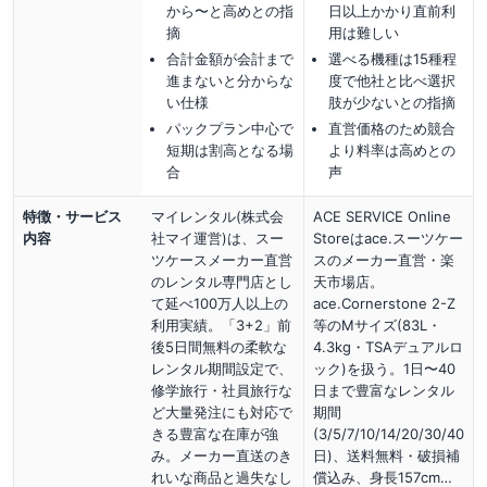
から〜と高めとの指
日以上かかり直前利
摘
用は難しい
合計金額が会計まで
選べる機種は15種程
進まないと分からな
度で他社と比べ選択
い仕様
肢が少ないとの指摘
パックプラン中心で
直営価格のため競合
短期は割高となる場
より料率は高めとの
合
声
特徴・サービス
マイレンタル(株式会
ACE SERVICE Online
内容
社マイ運営)は、スー
Storeはace.スーツケー
ツケースメーカー直営
スのメーカー直営・楽
のレンタル専門店とし
天市場店。
て延べ100万人以上の
ace.Cornerstone 2-Z
利用実績。「3+2」前
等のMサイズ(83L・
後5日間無料の柔軟な
4.3kg・TSAデュアルロ
レンタル期間設定で、
ック)を扱う。1日〜40
修学旅行・社員旅行な
日まで豊富なレンタル
ど大量発注にも対応で
期間
きる豊富な在庫が強
(3/5/7/10/14/20/30/40
み。メーカー直送のき
日)、送料無料・破損補
れいな商品と過失なし
償込み、身長157cm…