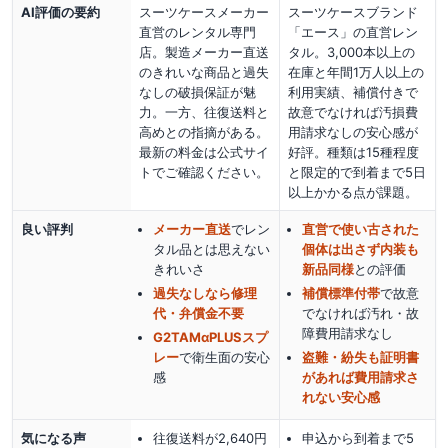
AI評価の要約
スーツケースメーカー
スーツケースブランド
直営のレンタル専門
「エース」の直営レン
店。製造メーカー直送
タル。3,000本以上の
のきれいな商品と過失
在庫と年間1万人以上の
なしの破損保証が魅
利用実績、補償付きで
力。一方、往復送料と
故意でなければ汚損費
高めとの指摘がある。
用請求なしの安心感が
最新の料金は公式サイ
好評。種類は15種程度
トでご確認ください。
と限定的で到着まで5日
以上かかる点が課題。
良い評判
メーカー直送
でレン
直営で使い古された
タル品とは思えない
個体は出さず内装も
きれいさ
新品同様
との評価
過失なしなら修理
補償標準付帯
で故意
代・弁償金不要
でなければ汚れ・故
障費用請求なし
G2TAMαPLUSスプ
レー
で衛生面の安心
盗難・紛失も証明書
感
があれば費用請求さ
れない安心感
気になる声
往復送料が2,640円
申込から到着まで5