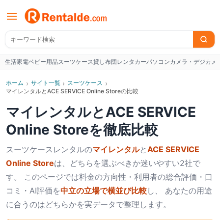
生活家電
ベビー用品
スーツケース
貸し布団
レンタカー
パソコン
カメラ・デジカメ
W
ホーム
›
サイト一覧
›
スーツケース
›
マイレンタルとACE SERVICE Online Storeの比較
マイレンタル
と
ACE SERVICE
Online Store
を徹底比較
スーツケース
レンタルの
マイレンタル
と
ACE SERVICE
Online Store
は、どちらを選ぶべきか迷いやすい2社で
す。 このページでは料金の方向性・利用者の総合評価・口
コミ・AI評価を
中立の立場で横並び比較
し、 あなたの用途
に合うのはどちらかを実データで整理します。