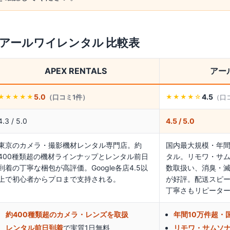
アールワイレンタル
比較表
APEX RENTALS
アー
5.0
4.5
（口コミ
1
件）
（口
★★★★★
★★★★
☆
4.3 / 5.0
4.5 / 5.0
東京のカメラ・撮影機材レンタル専門店。約
国内最大規模・年間
400種類超の機材ラインナップとレンタル前日
タル。リモワ・サ
到着の丁寧な梱包が高評価。Google各店4.5以
数取扱い、消臭・
上で初心者からプロまで支持される。
が好評。配送スピ
丁寧さもリピータ
約400種類超のカメラ・レンズを取扱
年間10万件超・
レンタル前日到着
で実質1日無料
リモワ・サムソ