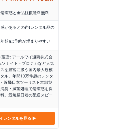
で清潔感と全品往復送料無料
感があるとの声(レンタル品の
末年始)は予約が埋まりやすい
(運営: アールワイ通商株式会
ムソナイト・プロテカなど人気
ースを豊富に扱う国内最大規模
タル。年間10万件超のレンタ
B・近畿日本ツーリスト本部契
、消臭・滅菌処理で清潔感を保
無料。最短翌日着の配送スピー
イレンタル
を見る ▶