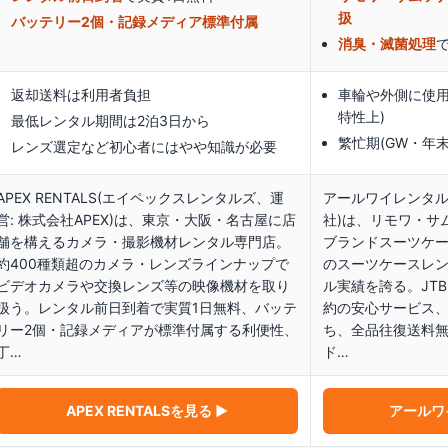
扱
バッテリー2個・記録メディア標準付属
消臭・滅菌処理
返却送料は利用者負担
車輪や外側に使用
特性上)
最低レンタル期間は2泊3日から
繁忙期(GW・年
レンズ選定など初心者にはやや知識が必要
APEX RENTALS(エイペックスレンタルズ、運
アールワイレンタル
営: 株式会社APEX)は、東京・大阪・名古屋に店
社)は、リモワ・サ
舗を構えるカメラ・撮影機材レンタル専門店。
ブランドスーツケ
約400種類超のカメラ・レンズラインナップで
のスーツケースレン
ビデオカメラや交換レンズ等の映像機材を取り
ル実績を誇る。JT
扱う。レンタル前日到着で実質1日無料、バッテ
約の安心サービス
リー2個・記録メディアが標準付属する利便性、
ち、全品往復送料
丁…
ド…
APEX RENTALS
を見る ▶
アールワ