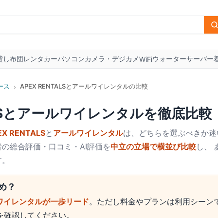
貸し布団
レンタカー
パソコン
カメラ・デジカメ
ウォーターサーバー
WiFi
ース
APEX RENTALSとアールワイレンタルの比較
›
S
と
アールワイレンタル
を徹底比較
EX RENTALS
と
アールワイレンタル
は、どちらを選ぶべきか迷
の総合評価・口コミ・AI評価を
中立の立場で横並び比較
し、
す。
め？
ワイレンタルが一歩リード
。ただし料金やプランは利用シーン
を確認してください。