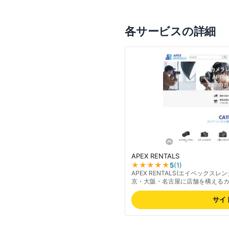
各サービスの詳細
APEX RENTALS
★★★★★
5
(
1
)
APEX RENTALS(エイペックスレ
京・大阪・名古屋に店舗を構える
400種類超のカメラ・レンズライ
の映像機材を取り扱う。レンタル前
サイ
個・記録メディアが標準付属する利便
店舗4.5以上の高評価で初心者か
約可能。最新の料金は公式サイト