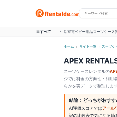
生活家電
ベビー用品
スーツケース
すべて
ホーム
サイト一覧
スーツケ
›
›
APEX RENTAL
スーツケース
レンタルの
AP
ジでは料金の方向性・利用者
らかを実データで整理しま
結論：どっちがおすす
AI評価スコアでは
アール
記の比較表で気になる軸