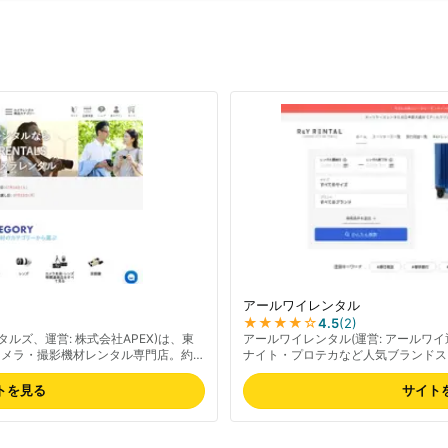
アールワイレンタル
★★★★
☆
4.5
(
2
)
ンタルズ、運営: 株式会社APEX)は、東
アールワイレンタル(運営: アールワ
カメラ・撮影機材レンタル専門店。約
ナイト・プロテカなど人気ブランドス
ンナップでビデオカメラや交換レンズ等
模のスーツケースレンタル。年間10
日到着で実質1日無料、バッテリー2
JTB・近畿日本ツーリスト本部契約
トを見る
サイト
性、丁寧な梱包が好評。Google各
潔感を保ち、全品往復送料無料。最短
らプロまで支持される。ネットで簡単予
対応の丁寧さもリピーターに評価され
でご確認ください。
制。最新の料金は公式サイトでご確認