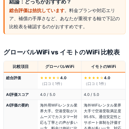
結論：どっちがおすすめ？
総合評価は拮抗しています
。料金プランや対応エリ
ア、補償の手厚さなど、あなたが重視する軸で下記の
比較表を確認するのがおすすめです。
グローバルWiFi
vs
イモトのWiFi
比較表
比較項目
グローバルWiFi
イモトのWiFi
総合評価
4.0
4.0
★★★★
☆
★★★★
☆
（口コミ
1
件）
（口コミ
1
件）
AI評価スコア
4.0 / 5.0
4.0 / 5.0
AI評価の要約
海外用WiFiレンタル業
海外WiFiレンタル業界
界大手。空港受取がス
大手で空港受取満足度
ムーズでカスタマー対
95.6%。通信安定性と
応も丁寧との声が多い
サポート体制を評価す
一方、料金は他社に比
る声が多い一方、対応