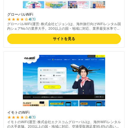
グローバルWiFi
★★★★
☆
4
(
1
)
グローバルWiFi(運営: 株式会社ビジョン)は、海外旅行向けWiFiレンタル国
内シェアNo.1の業界大手。200以上の国・地域に対応、業界最安水準で大
容量プランも豊富。空港カウンター受取・宅配・コンビニ受取が選べ、
24時間365日サポート。空港カウンターでの受取がスムーズで取扱説明書
サイトを見る
が分かりやすいとの評価、返却が空港専用BOXに入れるだけで簡単、カス
タマーセンターの対応も親切。渡航先200カ国以上に対応する広いカバレ
ッジが強み、法人利用にも対応。田舎で繋がりにくいケース・営業電話へ
の一部不満もあるため事前確認推奨。最新の料金は公式サイトでご確認く
ださい。
イモトのWiFi
★★★★
☆
4
(
1
)
イモトのWiFi(運営: 株式会社エクスコムグローバル)は、海外WiFiレンタル
の大手老舗。200以上の国・地域に対応、空港受取満足度95.6%の高い実