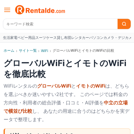
生活家電
ベビー用品
スーツケース
貸し布団
レンタカー
パソコン
カメラ・デジカメ
W
ホーム
›
サイト一覧
›
›
グローバルWiFiとイモトのWiFiの比較
WiFi
グローバルWiFi
と
イモトのWiFi
を徹底比較
WiFi
レンタルの
グローバルWiFi
と
イモトのWiFi
は、どちら
を選ぶべきか迷いやすい2社です。 このページでは料金の
方向性・利用者の総合評価・口コミ・AI評価を
中立の立場
で横並び比較
し、 あなたの用途に合うのはどちらかを実デ
ータで整理します。