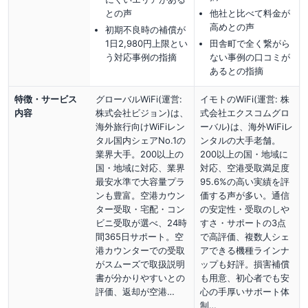
との声
他社と比べて料金が
高めとの声
初期不良時の補償が
1日2,980円上限とい
田舎町で全く繋がら
う対応事例の指摘
ない事例の口コミが
あるとの指摘
特徴・サービス
グローバルWiFi(運営:
イモトのWiFi(運営: 株
内容
株式会社ビジョン)は、
式会社エクスコムグロ
海外旅行向けWiFiレン
ーバル)は、海外WiFiレ
タル国内シェアNo.1の
ンタルの大手老舗。
業界大手。200以上の
200以上の国・地域に
国・地域に対応、業界
対応、空港受取満足度
最安水準で大容量プラ
95.6%の高い実績を評
ンも豊富。空港カウン
価する声が多い。通信
ター受取・宅配・コン
の安定性・受取のしや
ビニ受取が選べ、24時
すさ・サポートの3点
間365日サポート。空
で高評価、複数人シェ
港カウンターでの受取
アできる機種ラインナ
がスムーズで取扱説明
ップも好評。損害補償
書が分かりやすいとの
も用意、初心者でも安
評価、返却が空港…
心の手厚いサポート体
制…