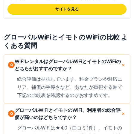
績を評価する声が多い。通信の安定性・受取のしやすさ・サポートの3点
で高評価、複数人シェアできる機種ラインナップも好評。損害補償も用
サイトを見る
意、初心者でも安心の手厚いサポート体制、海外渡航時の安心感でリピー
ターも多い。対応空港が6拠点に限定、田舎で繋がらないケース等のデメ
リットもあるため事前確認推奨。最新の料金は公式サイトでご確認くださ
い。
グローバルWiFi
と
イモトのWiFi
の比較 よ
くある質問
WiFiレンタルはグローバルWiFiとイモトのWiFiの
どちらがおすすめですか？
総合評価は拮抗しています。料金プランや対応エ
リア、補償の手厚さなど、あなたが重視する軸で
下記の比較表を確認するのがおすすめです。
グローバルWiFiとイモトのWiFi、利用者の総合評
価が高いのはどちらですか？
グローバルWiFiは★4.0（口コミ1件）、イモトの