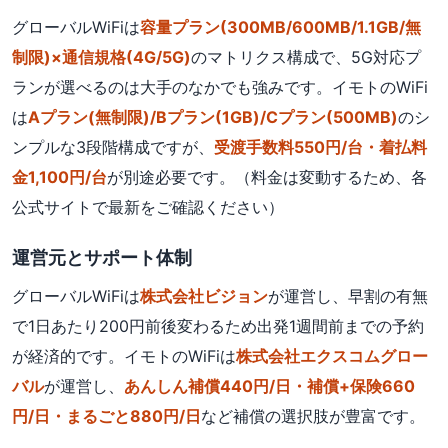
グローバルWiFiは
容量プラン(300MB/600MB/1.1GB/無
制限)×通信規格(4G/5G)
のマトリクス構成で、5G対応プ
ランが選べるのは大手のなかでも強みです。イモトのWiFi
は
Aプラン(無制限)/Bプラン(1GB)/Cプラン(500MB)
のシ
ンプルな3段階構成ですが、
受渡手数料550円/台・着払料
金1,100円/台
が別途必要です。（料金は変動するため、各
公式サイトで最新をご確認ください）
運営元とサポート体制
グローバルWiFiは
株式会社ビジョン
が運営し、早割の有無
で1日あたり200円前後変わるため出発1週間前までの予約
が経済的です。イモトのWiFiは
株式会社エクスコムグロー
バル
が運営し、
あんしん補償440円/日・補償+保険660
円/日・まるごと880円/日
など補償の選択肢が豊富です。