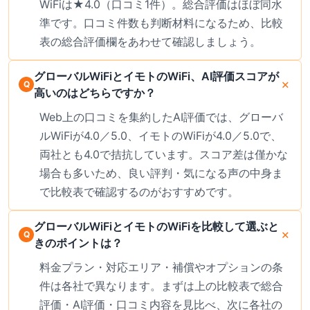
WiFiは★4.0（口コミ1件）。総合評価はほぼ同水
準です。口コミ件数も判断材料になるため、比較
表の総合評価欄をあわせて確認しましょう。
グローバルWiFiとイモトのWiFi、AI評価スコアが
高いのはどちらですか？
Web上の口コミを集約したAI評価では、グローバ
ルWiFiが4.0／5.0、イモトのWiFiが4.0／5.0で、
両社とも4.0で拮抗しています。スコア差は僅かな
場合も多いため、良い評判・気になる声の中身ま
で比較表で確認するのがおすすめです。
グローバルWiFiとイモトのWiFiを比較して選ぶと
きのポイントは？
料金プラン・対応エリア・補償やオプションの条
件は各社で異なります。まずは上の比較表で総合
評価・AI評価・口コミ内容を見比べ、次に各社の