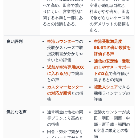
べて高め、田舎で繋が
空港が6拠点に限定、
りにくい、営業電話に
料金がやや高め、田舎
関する不満も一部にあ
で繋がらないケース等
るとの指摘もある。
のデメリットの指摘も
ある。
良い評判
空港カウンター
での
空港受取満足度
受取がスムーズで取
95.6%の高い数値を
扱説明書が分かりや
評価する声
すい
との評価
通信の安定性・受取
返却が空港専用BOX
のしやすさ・サポー
に入れるだけ
で簡単
トの3点
で高評価が
との声
集まる
との指摘
カスタマーセンター
複数人シェア
できる
の対応が親切
との指
機種ラインナップの
摘
評価
気になる声
通常料金は他社の同
空港カウンターが成
等プランより高めと
田・羽田・関西・中
の指摘
部・新千歳・福岡の
6空港に限定との指
田舎・郊外で繋がり
摘
にくいエリアがある