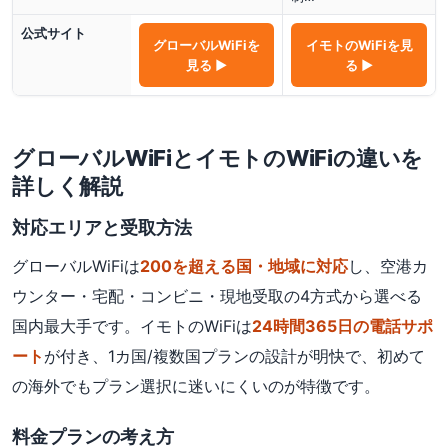
公式サイト
グローバルWiFi
を
イモトのWiFi
を見
見る ▶
る ▶
グローバルWiFi
と
イモトのWiFi
の違いを
詳しく解説
対応エリアと受取方法
グローバルWiFiは
200を超える国・地域に対応
し、空港カ
ウンター・宅配・コンビニ・現地受取の4方式から選べる
国内最大手です。イモトのWiFiは
24時間365日の電話サポ
ート
が付き、1カ国/複数国プランの設計が明快で、初めて
の海外でもプラン選択に迷いにくいのが特徴です。
料金プランの考え方