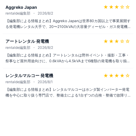
応する軽量ポータブル機も選べる点が特徴。ただし利用者による具体的な口
★★★
☆☆
Aggreko Japan
コミ・評判は見当たらず、実際の対応品質についての情報は限られる。
rentalde編集部
2026/8/2
【編集部による情報まとめ】Aggreko Japanは世界80カ国以上で事業展開す
る発電機レンタル大手で、20〜2100kVAの大容量ディーゼル・ガス発電機
を仮設・工事・非常用に提供している。24時間体制の遠隔監視技術で稼働状
況を管理する点も特徴。一方で主に法人・大型施設向けのサービスのため、
★★★
☆☆
アートレンタル 発電機
個人利用者の口コミは見当たらず、実際の使い勝手を確認できる情報は限定
rentalde編集部
2026/8/2
的である。
【編集部による情報まとめ】アートレンタルは野外イベント・撮影・工事・
祭事など屋外用途向けに、0.6kVAから4.5kVAまで6種類の発電機を取り揃え
ている。特に小型インバーター発電機は移動のしやすさから人気が高く、実
測で1m地点約70dB・10m地点約50dB程度の静音性データも公開されてい
★★★★
☆
レンタルマルコー 発電機
る。一方で利用者の口コミは確認できず、対応の丁寧さなど実際の評判は不
rentalde編集部
2026/8/1
明な部分が残る。
【編集部による情報まとめ】レンタルマルコーはホンダ製インバーター発電
機を中心に取り扱う専門店で、整備士による1台ずつの点検・整備で故障リ
スクを抑えている。実際の利用者からは「地元イベントの音響用の予備電源
として満足」との声もある。故障時の負担を軽減する保証プラン(+2,000円
で上限2万円)も用意されている一方、沖縄・北海道・離島は原則対象外で、
対応する場合は高額な輸送費がかかる点は注意したい。