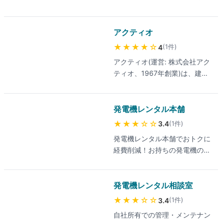
幅広く扱う総合レンタル企業。
北海道から九州まで全国に営業
所網を持ち、タイ・ベトナム・
アクティオ
インドネシアにも現地法人を展
★★★★
☆
(
1
件
)
4
開する。2026年5月からは建設
アクティオ(運営: 株式会社アク
現場の熱中症対策向けに、冷房
ティオ、1967年創業)は、建設
付きの仮設休憩所「アイシング
機械・産業機械レンタル業界最
シェルター」のレンタルも開始
大手。国内シェア・売上高1位
した。
の実績。発電機(インバーター
発電機レンタル本舗
式・大型)、ポータブル電源、
★★★
☆☆
(
1
件
)
3.4
コンプレッサーなど豊富なライ
発電機レンタル本舗でおトクに
ンナップ。グループ拠点約900
経費削減！お持ちの発電機のト
で全国どこでも素早く手配可
ラブルや急な増産、節電時のピ
能、18,000種類以上の機械ラ
ークカットなど、用途に応じた
インナップを誇る。24時間Web
商品をレンタルします。大型か
発電機レンタル相談室
注文サービスで突発需要への対
ら小型、インバータ式やオイル
応速度を評価する声が多い。災
★★★
☆☆
(
1
件
)
3.4
ガード付など幅広く取り揃えて
害対策・イベント・建設現場ま
自社所有での管理・メンテナン
います。0120-919-175までお
で幅広く対応、メンテナンス済