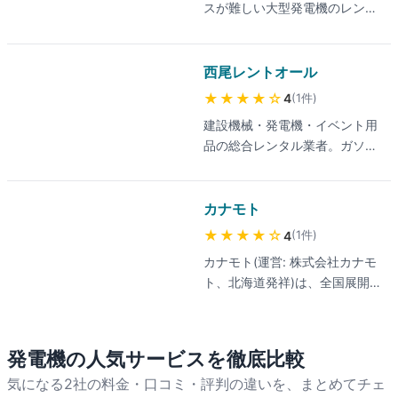
スが難しい大型発電機のレンタ
気軽にご相談ください。
み機材を提供。法人向け中心の
ルなら湊川産業へご相談くださ
ため個人利用にはやや向かな
い。昭和43年創業以来、長きに
い。最新の料金は公式サイトで
渡り数多くの幅広いレンタル需
西尾レントオール
ご確認ください。
要にお応えしております。小型
★★★★
☆
(
1
件
)
4
から大型産業用発電機まで多数
建設機械・発電機・イベント用
取り扱っております。お気軽に
品の総合レンタル業者。ガソリ
ご相談ください。
ン発電機、ディーゼル発電機、
インバーター発電機など多種類
を取扱い。災害対策、建設現
カナモト
場、屋外イベントまで幅広く対
★★★★
☆
(
1
件
)
4
応。
カナモト(運営: 株式会社カナモ
ト、北海道発祥)は、全国展開
の建設機械レンタル業界大手
(アクティオに次ぐ業界2位)。全
国500拠点・62万点の建機を取
発電機
の人気サービスを徹底比較
り扱う規模感、妥協を許さない
気になる2社の料金・口コミ・評判の違いを、まとめてチェ
整備基準でトラブルが少ないと