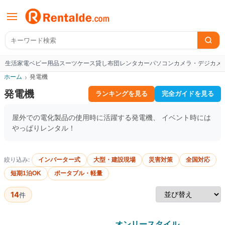
生活家電
ベビー用品
スーツケース
貸し布団
レンタカー
パソコン
カメラ・デジカメ
W
ホーム
›
発電機
発電機
ランキングを見る
完全ガイドを見る
屋外での電化製品の使用時に活躍する発電機、 イベント時には
やっぱりレンタル！
絞り込み:
インバーター式
大型・建設現場
災害対策
全国対応
短期1泊OK
ポータブル・軽量
14
件
オンリースタイル