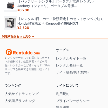
【バッテリー レンタル】ポータブル電源 レンタル
Jackery（ジャクリ）ポータブル電源
¥
6,200
400（400Wh/112200mAh）3日間 0854275007987
【レンタル1日・カード決済限定】カセットボンベで動く
Honda発電機エネポenepo(fy16REN07)
¥
2,526
関連商品をもっと見る →
サービス
レンタルサービスをお探しなら当サイ
レンタルサイト一覧
トが便利です。生活家電・ベビー用
レンタル商品一覧
品・レンタカーなど様々なカテゴリの
サービスを検索できる情報比較サイト
サイト登録申請(無料)
です。
ランキング
サイトについて
人気サイトランキング
利用規約
人気商品ランキング
プライバシーポリシー
運営概要