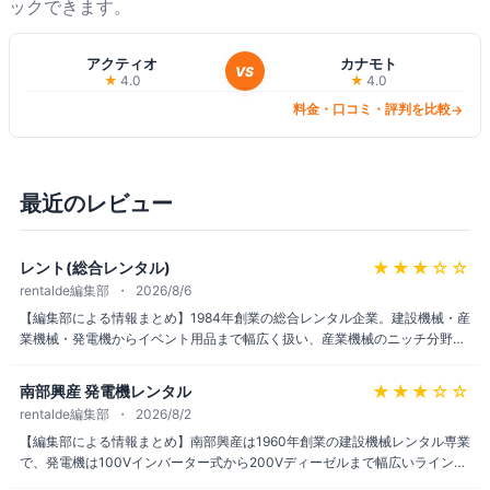
ックできます。
の評価。発電機、コンプレッサ
ー、高所作業車など建設・土木
向け機材の他、災害時用ポータ
アクティオ
カナモト
VS
★
4.0
★
4.0
ブル電源の貸出も対応。北海道
から沖縄まで店舗網あり。地盤
料金・口コミ・評判を比較
→
改良用建機を多く保有する独自
の強み、建設現場のみならずイ
ベント会場にも貸出する柔軟性
最近のレビュー
も支持される。最新の料金は公
式サイトでご確認ください。
★★★
☆☆
レント(総合レンタル)
rentalde編集部
2026/8/6
【編集部による情報まとめ】1984年創業の総合レンタル企業。建設機械・産
業機械・発電機からイベント用品まで幅広く扱い、産業機械のニッチ分野に
強みを持つとの評価がある。資格取得支援が手厚いとの従業員の声も見られ
る一方、建機レンタルの取扱量では大手同業他社に一歩譲るとの指摘もあ
★★★
☆☆
南部興産 発電機レンタル
る。法人向けサービスのため一般消費者の口コミは少なめで、見積もりは個
rentalde編集部
2026/8/2
別に確認したい。
【編集部による情報まとめ】南部興産は1960年創業の建設機械レンタル専業
で、発電機は100Vインバーター式から200Vディーゼルまで幅広いラインナ
ップを全国配送で提供している。BBQやキャンプなどアウトドア用途にも対