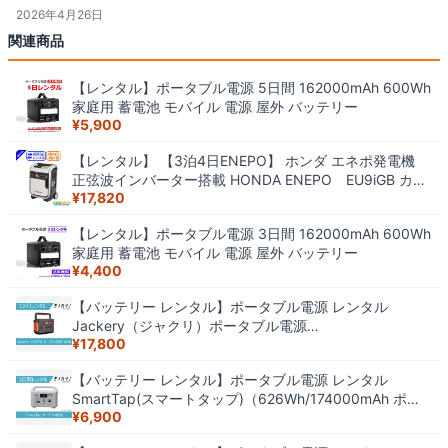
2026年4月26日
関連商品
【レンタル】ポータブル電源 5日間 162000mAh 600Wh
家庭用 蓄電池 モバイル 電源 屋外 バッテリー
¥
5,900
【レンタル】 【3泊4日ENEPO】 ホンダ エネポ発電機
正弦波インバーター搭載 HONDA ENEPO EU9iGB カセ
¥
17,820
ットガス ガスパワー発電機
【レンタル】ポータブル電源 3日間 162000mAh 600Wh
家庭用 蓄電池 モバイル 電源 屋外 バッテリー
¥
4,400
【バッテリー レンタル】ポータブル電源 レンタル
Jackery（ジャクリ）ポータブル電源
¥
17,800
1000（1002Wh/278400mAh） 1ヶ月
0850006304509
【バッテリー レンタル】ポータブル電源 レンタル
SmartTap(スマートタップ)（626Wh/174000mAh ポー
¥
6,900
タブル電源） 3日間 PowerArQ 4571427129545