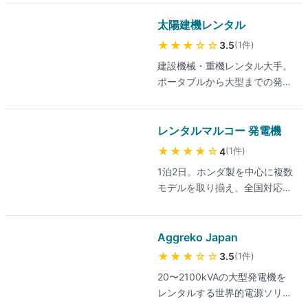
UPSのレンタル専門店。ヤマ
ハ・ホンダ・アースパワー製の
太陽建機レンタル
国産発電機にこだわった品揃
★★★
☆☆
(
1
件
)
3.5
え、全国対応で往復送料無料
建設機械・重機レンタル大手。
(北海道・九州は別途)。前日お
ポータブルから大型までの発電
届け・日割り料金・弁償不要保
機を、現場仕事・イベント・災
証付きの安心設計、イベント中
害発生時など幅広い用途に対
止保証付・返金保証付の柔軟な
応。
レンタルマルコー 発電機
対応も特徴。有資格整備士によ
る全機点検・整備済み、365日
★★★★
☆
(
1
件
)
4
緊急連絡先サポート体制完備。
1泊2日。ホンダ製を中心に複数
台風停電・夏祭り等のイベント
モデルを取り揃え、全国対応で
緊急対応の口コミ多数。インバ
1,000件以上の貸出実績。最新
ーター式から大型まで取扱、災
の料金は公式サイトでご確認く
害対策にも有効。最新の料金は
ださい。
Aggreko Japan
公式サイトでご確認ください。
★★★
☆☆
(
1
件
)
3.5
20〜2100kVAの大型発電機を
レンタルする世界的電源ソリュ