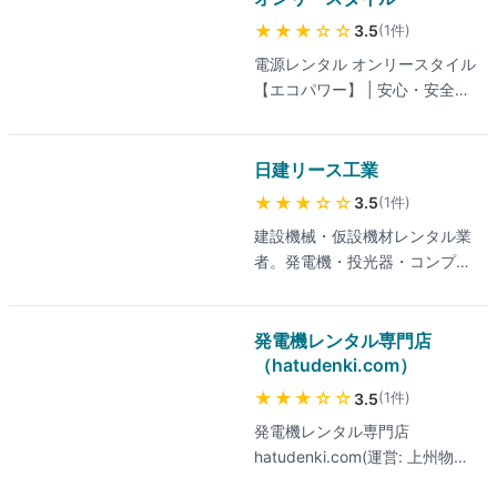
★★★
☆☆
(
1
件
)
3.5
電源レンタル オンリースタイル
【エコパワー】 | 安心・安全の
蓄電池システム エコパワー | イ
ベント、法定停電、建設現場・
工事などの電源確保に最適。発
日建リース工業
電機の代替に リチウムイオンバ
★★★
☆☆
(
1
件
)
3.5
ッテリー、蓄電池レンタル
建設機械・仮設機材レンタル業
者。発電機・投光器・コンプレ
ッサーなど建設現場で需要の高
い機材を全国の営業所で取扱
い。短期から長期レンタルまで
発電機レンタル専門店
対応。
（hatudenki.com）
★★★
☆☆
(
1
件
)
3.5
発電機レンタル専門店
hatudenki.com(運営: 上州物産)
は、発電機・ポータブル電源・