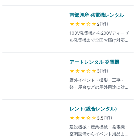
ーション企業。仮設・工事用・
非常用にディーゼル/ガス発電
機を提供。
南部興産 発電機レンタル
★★★
☆☆
(
1
件
)
3
100V発電機から200Vディーゼ
ル発電機まで全国お届け対応。
軽量ポータブル機はBBQ・キャ
ンプなどアウトドア用途にも適
する。
アートレンタル 発電機
★★★
☆☆
(
1
件
)
3
野外イベント・撮影・工事・
祭・屋台などの屋外用途に対
応。0.6kVAから4.5kVAまで6
種の発電機をラインアップ。
レント(総合レンタル)
★★★
☆☆
(
1
件
)
3.5
建設機械・産業機械・発電機・
空調設備からイベント用品まで