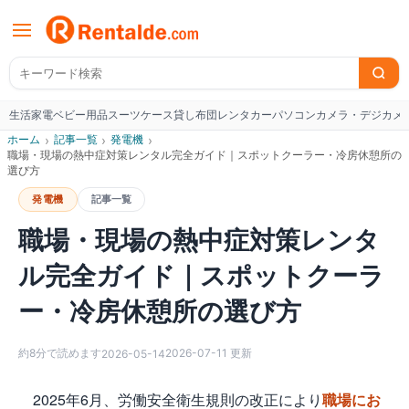
生活家電
ベビー用品
スーツケース
貸し布団
レンタカー
パソコン
カメラ・デジカメ
W
ホーム
›
記事一覧
›
発電機
›
職場・現場の熱中症対策レンタル完全ガイド｜スポットクーラー・冷房休憩所の
選び方
発電機
記事一覧
職場・現場の熱中症対策レンタ
ル完全ガイド｜スポットクーラ
ー・冷房休憩所の選び方
約
8
分で読めます
2026-07-11
更新
2026-05-14
2025年6月、労働安全衛生規則の改正により
職場にお