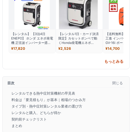
【レンタル】 【3泊4日
【レンタル1日・カード決済
【送料無料】【レ
ENEPO】 ホンダ エネポ発電
限定】カセットボンベで動
工進 インバータ
機 正弦波インバーター搭載
くHonda発電機エネポ
GV-16i ポータブ
HONDA ENEPO EU9iGB
enepo(fy16REN07)
ウトドアレンタル
¥
17,820
¥
2,526
¥
14,700
カセットガス ガスパワー発
レンタル アウトド
電機
ャンプ用品 イベン
業用品 初心者
もっとみる
目次
閉じる
レンタルできる熱中症対策機材の早見表
料金は「要見積もり」が基本｜相場のつかみ方
タイプ別・熱中症対策レンタル業者の選び方
レンタルと購入、どちらが得か
契約前チェックリスト
まとめ