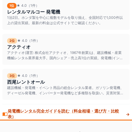
★
4.0
（1件）
1
位
レンタルマルコー 発電機
1泊2日。ホンダ製を中心に複数モデルを取り揃え、全国対応で1,000件以
上の貸出実績。最新の料金は公式サイトでご確認ください。
★
4.0
（1件）
2
位
アクティオ
アクティオ(運営: 株式会社アクティオ、1967年創業)は、建設機械・産業
機械レンタル業界最大手。国内シェア・売上高1位の実績。発電機(インバ
ーター式・大型)、
★
4.0
（1件）
3
位
西尾レントオール
建設機械・発電機・イベント用品の総合レンタル業者。ガソリン発電機、
ディーゼル発電機、インバーター発電機など多種類を取扱い。災害対策、
建設現場、屋外イベントまで幅
発電機
レンタル完全ガイドを読む（料金相場・選び方・比較
→
表）