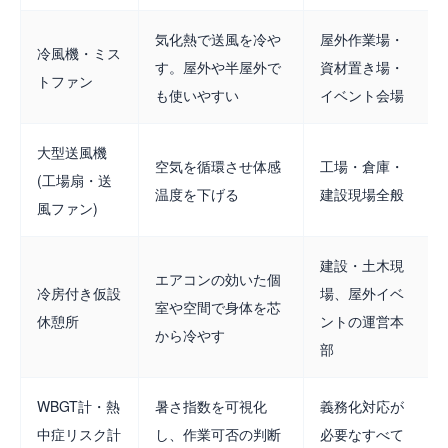
気化熱で送風を冷や
屋外作業場・
冷風機・ミス
す。屋外や半屋外で
資材置き場・
トファン
も使いやすい
イベント会場
大型送風機
空気を循環させ体感
工場・倉庫・
(工場扇・送
温度を下げる
建設現場全般
風ファン)
建設・土木現
エアコンの効いた個
冷房付き仮設
場、屋外イベ
室や空間で身体を芯
休憩所
ントの運営本
から冷やす
部
WBGT計・熱
暑さ指数を可視化
義務化対応が
中症リスク計
し、作業可否の判断
必要なすべて