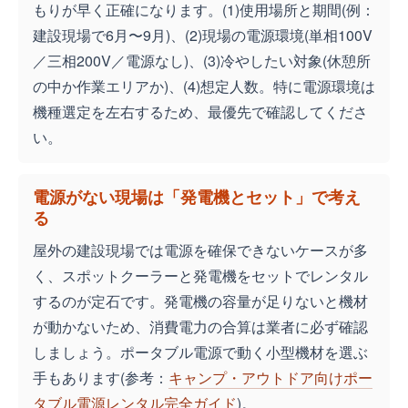
もりが早く正確になります。(1)使用場所と期間(例：
建設現場で6月〜9月)、(2)現場の電源環境(単相100V
／三相200V／電源なし)、(3)冷やしたい対象(休憩所
の中か作業エリアか)、(4)想定人数。特に電源環境は
機種選定を左右するため、最優先で確認してくださ
い。
電源がない現場は「発電機とセット」で考え
る
屋外の建設現場では電源を確保できないケースが多
く、スポットクーラーと発電機をセットでレンタル
するのが定石です。発電機の容量が足りないと機材
が動かないため、消費電力の合算は業者に必ず確認
しましょう。ポータブル電源で動く小型機材を選ぶ
手もあります(参考：
キャンプ・アウトドア向けポー
タブル電源レンタル完全ガイド
)。