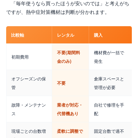
「毎年使うなら買ったほうが安いのでは」と考えがち
ですが、熱中症対策機材は判断が分かれます。
比較軸
レンタル
購入
不要(期間料
機材費が一括で
初期費用
金のみ)
発生
オフシーズンの保
倉庫スペースと
不要
管
管理が必要
故障・メンテナン
業者が対応・
自社で修理を手
ス
代替機あり
配
現場ごとの台数増
柔軟に調整で
固定台数で過不