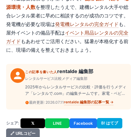
源環境・人数
を整理したうえで、建機レンタル大手や総
合レンタル業者に早めに相談するのが成功のコツです。
発電機が必要な現場は
発電機レンタルの完全ガイド
も、
屋外イベントの備品手配は
イベント用品レンタルの完全
ガイド
もあわせてご活用ください。猛暑が本格化する前
に、現場の備えを整えておきましょう。
rentalde 編集部
この記事を書いた人
レンタルサービス比較メディア編集部
2025年からレンタルサービスの比較・評価を行うメディ
ア「レンタルで.com」の編集チームです。家電・ベビー
用品・ドレス・スーツケース・楽器など、幅広いジャン
rentalde 編集部
の記事一覧 →
最終更新:
2026.07.11
ルのレンタル業者を実際に調査し、料金・サービス内
容・口コミを横断的に整理して読者に届けています。
シェア:
B! はてブ
𝕏
LINE
Facebook
🔗 URLコピー