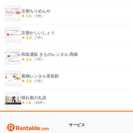
京都ちりめんや
★
3.5
（
1
件）
京都かしいしょう
★
3.5
（
1
件）
和装通販 きものレンタル 西織
★
3.5
（
1
件）
着物レンタル美装館
★
3.5
（
1
件）
晴れ着の丸昌
★
1.8
（
26
件）
サービス