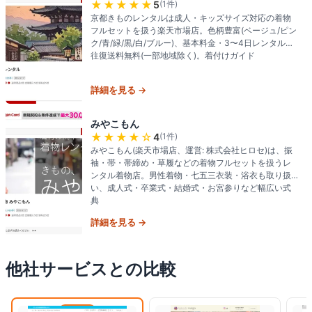
★★★★★
5
(
1
件)
京都きものレンタルは成人・キッズサイズ対応の着物
フルセットを扱う楽天市場店。色柄豊富(ベージュ/ピン
ク/青/緑/黒/白/ブルー)、基本料金・3〜4日レンタル・
往復送料無料(一部地域除く)。着付けガイド
詳細を見る →
みやこもん
★★★★
☆
4
(
1
件)
みやこもん(楽天市場店、運営: 株式会社ヒロセ)は、振
袖・帯・帯締め・草履などの着物フルセットを扱うレ
ンタル着物店。男性着物・七五三衣装・浴衣も取り扱
い、成人式・卒業式・結婚式・お宮参りなど幅広い式
典
詳細を見る →
他社サービスとの比較
閲覧中