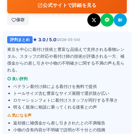
公式サイトで詳細を見る
保存
B!
★
3.0
/ 5.0
評判まとめ
(
2026-05-04
)
東京を中心に着付け技術と豊富な品揃えで支持される着物レン
タル。スタッフの対応や着付け師の技術が評価される一方、補
償金からの差し引きや小物の不明確さに関する不満の声も見ら
れる。
◎ 良い評判
ベテラン着付け師による着付けを無料で提供
トールサイズ含む豊富なサイズ展開で選択肢が広い
ロケーションフォトに着付けスタッフが同行する手厚さ
明るく親身に相談に乗ってくれる接客との声
△ 気になる声
返却後に補償金から差し引きされたとの不満報告
小物の含有内容が不明確で説明が不十分との指摘