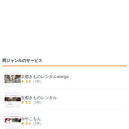
同ジャンルのサービス
京都きものレンタルwargo
★
4.0
（
1
件）
京都きものレンタル
★
5.0
（
1
件）
みやこもん
★
4.0
（
1
件）