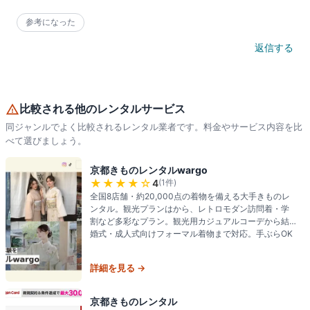
参考になった
返信する
比較される他のレンタルサービス
同ジャンルでよく比較されるレンタル業者です。料金やサービス内容を比
べて選びましょう。
京都きものレンタルwargo
★★★★
☆
4
(
1
件)
全国8店舗・約20,000点の着物を備える大手きものレ
ンタル。観光プランはから、レトロモダン訪問着・学
割など多彩なプラン。観光用カジュアルコーデから結
婚式・成人式向けフォーマル着物まで対応。手ぶらOK
詳細を見る →
京都きものレンタル