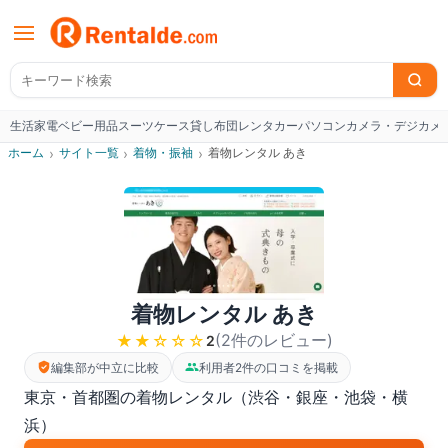
生活家電
ベビー用品
スーツケース
貸し布団
レンタカー
パソコン
カメラ・デジカメ
W
ホーム
›
サイト一覧
›
着物・振袖
›
着物レンタル あき
着物レンタル あき
(
2
件のレビュー
)
★★
☆☆☆
2
編集部が中立に比較
利用者2件の口コミを掲載
東京・首都圏の着物レンタル（渋谷・銀座・池袋・横
浜）