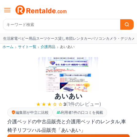
生活家電
ベビー用品
スーツケース
貸し布団
レンタカー
パソコン
カメラ・デジカメ
W
ホーム
›
サイト一覧
›
介護用品
›
あいあい
あいあい
(
1
件のレビュー
)
★★★
☆☆
3
編集部が中立に比較
利用者1件の口コミを掲載
介護ベッドの中古品販売と介護用ベッドのレンタル,車
椅子リフツハル品販売「あいあい」