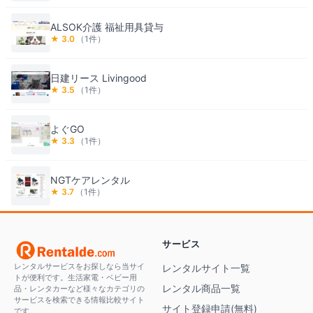
ALSOK介護 福祉用具貸与
★
3.0
（
1
件）
日建リース Livingood
★
3.5
（
1
件）
よぐGO
★
3.3
（
1
件）
NGTケアレンタル
★
3.7
（
1
件）
サービス
レンタルサービスをお探しなら当サイ
レンタルサイト一覧
トが便利です。生活家電・ベビー用
レンタル商品一覧
品・レンタカーなど様々なカテゴリの
サービスを検索できる情報比較サイト
サイト登録申請(無料)
です。