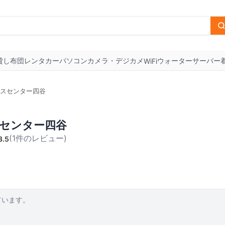
貸し布団
レンタカー
パソコン
カメラ・デジカメ
ウォーターサーバー
WiFi
スセンター四谷
センター四谷
(
1
件のレビュー
)
3.5
ています。