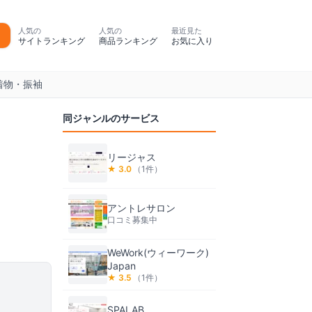
人気の
人気の
最近見た
サイトランキング
商品ランキング
お気に入り
着物・振袖
同ジャンルのサービス
リージャス
★
3.0
（
1
件）
アントレサロン
口コミ募集中
WeWork(ウィーワーク)
Japan
★
3.5
（
1
件）
SPALAB