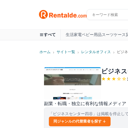
生活家電
ベビー用品
スーツケース
すべて
ホーム
サイト一覧
レンタルオフィス
ビジネ
›
›
›
ビジネス
★★★
☆☆
副業・転職・独立に有利な情報メディア
「
ビジネスセンター四谷
」は掲載を停止し
同ジャンルの代替業者を探す ↓