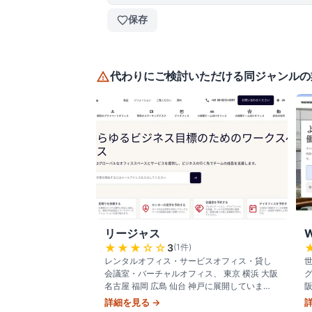
保存
代わりにご検討いただける同ジャンルの
リージャス
★★★
☆☆
3
(
1
件)
レンタルオフィス・サービスオフィス・貸し
世
会議室・バーチャルオフィス、 東京 横浜 大阪
名古屋 福岡 広島 仙台 神戸に展開していま
す。
詳細を見る →