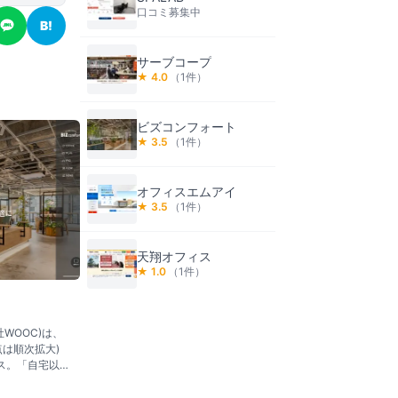
口コミ募集中
B!
サーブコープ
★
4.0
（
1
件）
ビズコンフォート
★
3.5
（
1
件）
オフィスエムアイ
★
3.5
（
1
件）
天翔オフィス
★
1.0
（
1
件）
社WOOC)は、
点は順次拡大)
ス。「自宅以
ンセプトに24