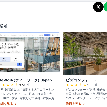
業者
WeWork(ウィーワーク) Japan
ビズコンフォート
★★★
☆☆
★★★
☆☆
3.5
(
1
件)
3.5
(
1
件)
界150都市以上で展開する大手コワーキン
ビズコンフォート(運営: 株式会
グ・レンタルオフィス。日本では東京・大
全国14都道府県97拠点(展開拠
阪・神戸・横浜・福岡など主要都市に拠点を
のコワーキング・シェアオフィ
持ち、月額会員制で複数拠点を行き来でき
上、快適なオフィス空間」をコ
詳細を見る →
詳細を見る →
る。デザイン性の高いワークスペース、コミ
時間365日利用可能。W