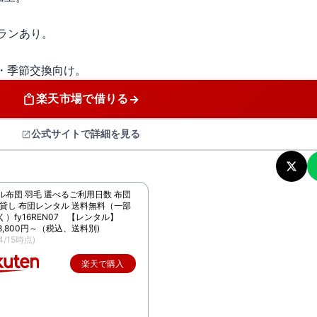
プランあり。
・季節交換向け。
楽天市場で借りる
→
公式サイトで詳細を見る
ル布団 羽毛 選べるご利用日数 布団
 貸し 布団レンタル 送料無料（一部
）fy16REN07 【レンタル】
8,800円～（税込、送料別)
/4/15時点)
楽天で購入