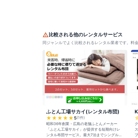
比較される他のレンタルサービス
同ジャンルでよく比較されるレンタル業者です。料
ふとん工場サカイ(レンタル布団)
★★★★★
5
(
1
件)
昭和36年創業・広島の老舗ふとんメーカー
「ふとん工場サカイ」が提供する短期向けレ
ンタル布団サービス。最大7泊までシングルサ
プ