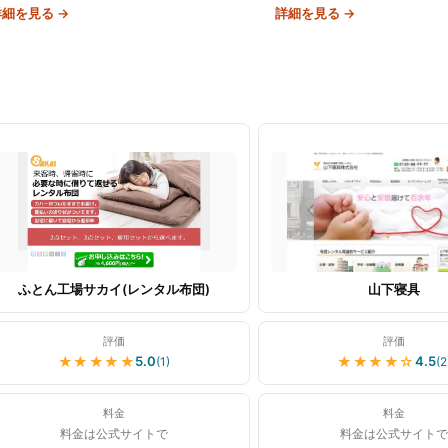
ツ類はセッティング済みで届き、全国配送・
イト/スタンダード/プレミアム
詳細を見る →
詳細を見る →
集荷に対応。
意。
ふとん工場サカイ(レンタル布団)
山下寝具
評価
評価
★★★★★
★★★★
☆
5.0
4.5
(
1
)
(
2
料金
料金
料金は公式サイトで
料金は公式サイトで