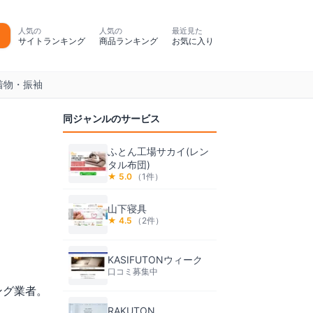
人気の
人気の
最近見た
サイトランキング
商品ランキング
お気に入り
着物・振袖
同ジャンルのサービス
ふとん工場サカイ(レン
タル布団)
★
5.0
（
1
件）
山下寝具
★
4.5
（
2
件）
KASIFUTONウィーク
口コミ募集中
ング業者。
RAKUTON