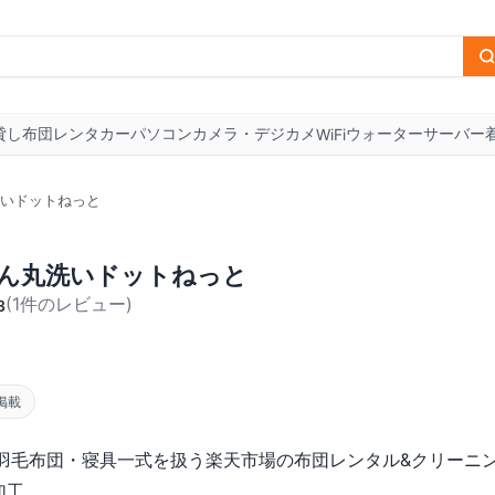
貸し布団
レンタカー
パソコン
カメラ・デジカメ
ウォーターサーバー
WiFi
いドットねっと
ん丸洗いドットねっと
(
1
件のレビュー
)
3
掲載
羽毛布団・寝具一式を扱う楽天市場の布団レンタル&クリーニ
加工。