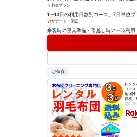
料金プラン
1〜14日の利用日数別コース、7日単位
サポート・保証
来客時の寝具準備・引越し時の一時利用
保存
レンタ
コース
地域除く
価格：
(2026