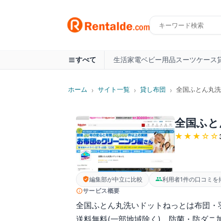
生活家電
ベビー用品
スーツケース
すべて
ホーム
サイト一覧
貸し布団
全国ふとん丸洗
›
›
›
全国ふと
★★★
☆☆
編集部が中立に比較
利用者1件の口コミを
サービス概要
全国ふとん丸洗いドットねっとは布団・
送料無料(一部地域除く)、防菌・防ダニ