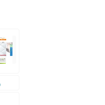
の3コースを用
)