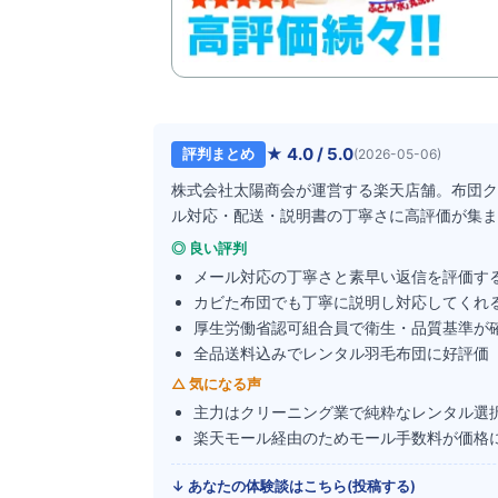
★
4.0
/ 5.0
評判まとめ
(
2026-05-06
)
株式会社太陽商会が運営する楽天店舗。布団ク
ル対応・配送・説明書の丁寧さに高評価が集ま
◎ 良い評判
メール対応の丁寧さと素早い返信を評価す
カビた布団でも丁寧に説明し対応してくれ
厚生労働省認可組合員で衛生・品質基準が
全品送料込みでレンタル羽毛布団に好評価
△ 気になる声
主力はクリーニング業で純粋なレンタル選
楽天モール経由のためモール手数料が価格
↓ あなたの体験談はこちら(投稿する)