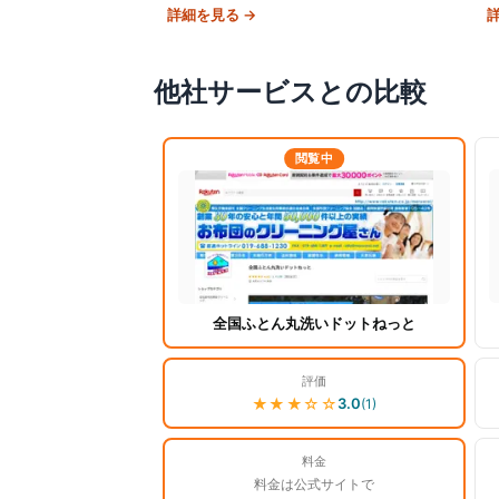
イズの布団セット(掛け布団・敷布団・枕・カ
詳細を見る →
バー付き)を貸し出し、本州・四国・九
他社サービスとの比較
閲覧中
全国ふとん丸洗いドットねっと
評価
★★★
☆☆
3.0
(
1
)
料金
料金は公式サイトで