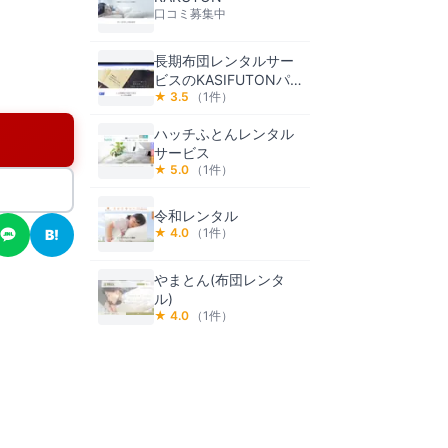
口コミ募集中
長期布団レンタルサー
ビスのKASIFUTONパ
★
3.5
（
1
件）
ック
ハッチふとんレンタル
サービス
★
5.0
（
1
件）
令和レンタル
★
4.0
（
1
件）
B!
やまとん(布団レンタ
ル)
★
4.0
（
1
件）