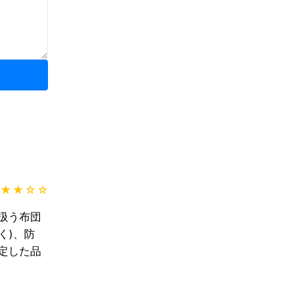
★★
☆☆
扱う布団
く)、防
定した品