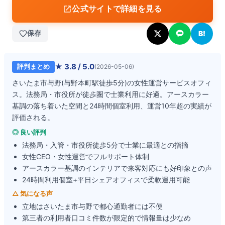
公式サイトで詳細を見る
保存
B!
★
3.8
/ 5.0
評判まとめ
(
2026-05-06
)
さいたま市与野(与野本町駅徒歩5分)の女性運営サービスオフィ
ス。法務局・市役所が徒歩圏で士業利用に好適。アースカラー
基調の落ち着いた空間と24時間個室利用、運営10年超の実績が
評価される。
◎ 良い評判
法務局・入管・市役所徒歩5分で士業に最適との指摘
女性CEO・女性運営でフルサポート体制
アースカラー基調のインテリアで来客対応にも好印象との声
24時間利用個室+平日シェアオフィスで柔軟運用可能
△ 気になる声
立地はさいたま市与野で都心通勤者には不便
第三者の利用者口コミ件数が限定的で情報量は少なめ