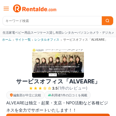
生活家電
ベビー用品
スーツケース
貸し布団
レンタカー
パソコン
カメラ・デジカメ
W
ホーム
›
サイト一覧
›
レンタルオフィス
›
サービスオフィス「ALVEARE」
サービスオフィス「ALVEARE」
(
1
件のレビュー
)
★★★
☆☆
3.5
編集部が中立に比較
利用者1件の口コミを掲載
ALVEAREは独立・起業・支店・NPO活動など各種ビジ
ネスを全力でサポートいたします！！