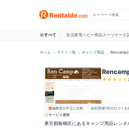
生活家電
ベビー用品
スーツケース
すべて
ホーム
サイト一覧
キャンプ用品
Rencam
›
›
›
Renca
★★★
☆☆
編集部が中立に比較
利用者1件の口コミを
サービス概要
東京都板橋区にあるキャンプ用品レンタ