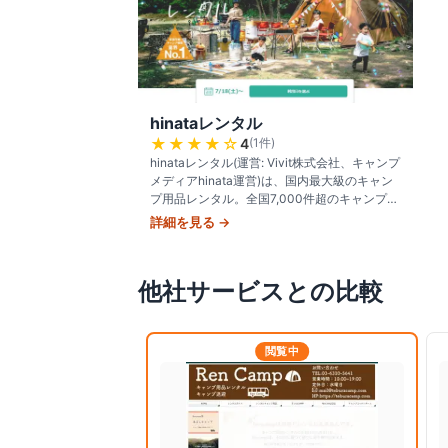
hinataレンタル
★★★★
☆
4
(
1
件)
hinataレンタル(運営: Vivit株式会社、キャンプ
メディアhinata運営)は、国内最大級のキャン
プ用品レンタル。全国7,000件超のキャンプ
場・自宅へ配送可能、テントから調理器具ま
詳細を見る →
で300種
他社サービスとの比較
閲覧中