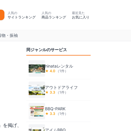
人気の
人気の
最近見た
サイトランキング
商品ランキング
お気に入り
着物・振袖
同ジャンルのサービス
hinataレンタル
★
4.0
（
1
件）
アウトドアライフ
★
3.3
（
1
件）
BBQ-PARK
★
3.3
（
1
件）
」を掲げ、
アイムBBQ