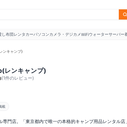
貸し布団
レンタカー
パソコン
カメラ・デジカメ
ウォーターサーバー
WiFi
p(レンキャンプ)
mp(レンキャンプ)
(
1
件のレビュー
)
3
掲載
ル専門店。「東京都内で唯一の本格的キャンプ用品レンタル店