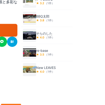
源と多彩な
★
3.2
（
1
件）
BBQ太郎
★
3.8
（
1
件）
そらのした
★
4.0
（
1
件）
B!
re-base
★
3.5
（
1
件）
New LEAVES
★
4.0
（
1
件）