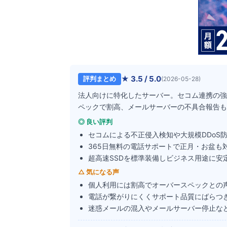
★
3.5
/ 5.0
評判まとめ
(
2026-05-28
)
法人向けに特化したサーバー。セコム連携の強
ペックで割高、メールサーバーの不具合報告も
◎ 良い評判
セコムによる不正侵入検知や大規模DDoS
365日無料の電話サポートで正月・お盆も
超高速SSDを標準装備しビジネス用途に安
△ 気になる声
個人利用には割高でオーバースペックとの
電話が繋がりにくくサポート品質にばらつ
迷惑メールの混入やメールサーバー停止な