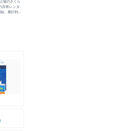
ム上場のさくら
の共有レンタ
開始、累計利用
定運用に強みが
め
)