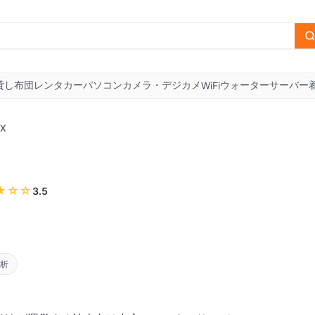
貸し布団
レンタカー
パソコン
カメラ・デジカメ
ウォーターサーバー
WiFi
X
★
☆☆
3.5
分析