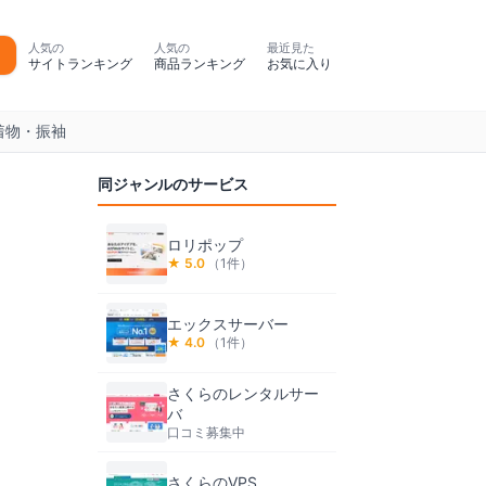
人気の
人気の
最近見た
サイトランキング
商品ランキング
お気に入り
着物・振袖
同ジャンルのサービス
ロリポップ
★
5.0
（
1
件）
エックスサーバー
★
4.0
（
1
件）
さくらのレンタルサー
バ
口コミ募集中
さくらのVPS