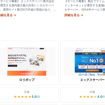
【サービス概要】 エックスサーバー株式会社
【サービス概要】 東証プライ
が運営する国内最大級の共有レンタルサーバ
インターネットが運営する老舗
。運用サイト数250万件超の実績があり、
ルサーバー。2004年サービス
ordPress 利用者から法人サイトまで幅広く
件数48万件超の実績で長期安
詳細を見る →
詳細を見る →
持されています。 【こん
あります。 【こんな人におすす
ロリポップ
エックスサーバー
評価
評価
★★★★★
★★★★
☆
5.0
4.0
(
1
)
(
1