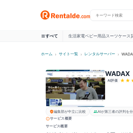
生活家電
ベビー用品
スーツケース
すべて
ホーム
サイト一覧
レンタルサーバー
›
›
›
WADA
WADAX
★★
AI評価
編集部が中立に比較
AIが第三者の評判を
サービス概要
サービス概要