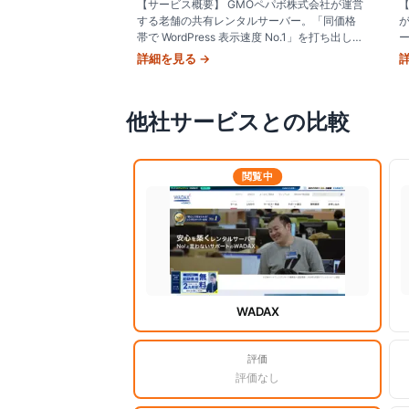
【サービス概要】 GMOペパボ株式会社が運営
する老舗の共有レンタルサーバー。「同価格
帯で WordPress 表示速度 No.1」を打ち出し、
ー
月額数百円台から始められる手軽さで個人ブ
W
詳細を見る →
ロガーから中小企業
支
他社サービスとの比較
閲覧中
WADAX
評価
評価なし