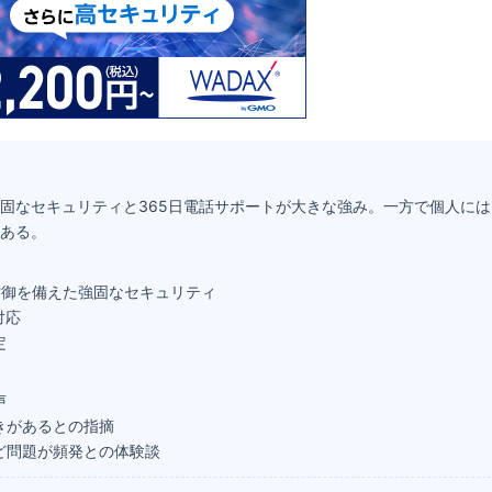
固なセキュリティと365日電話サポートが大きな強み。一方で個人に
ある。
防御を備えた強固なセキュリティ
対応
定
声
きがあるとの指摘
ど問題が頻発との体験談