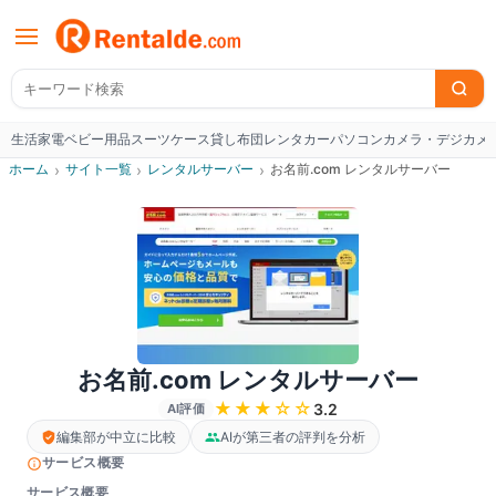
生活家電
ベビー用品
スーツケース
貸し布団
レンタカー
パソコン
カメラ・デジカメ
W
ホーム
›
サイト一覧
›
レンタルサーバー
›
お名前.com レンタルサーバー
お名前.com レンタルサーバー
★★★
☆☆
3.2
AI評価
編集部が中立に比較
AIが第三者の評判を分析
サービス概要
サービス概要