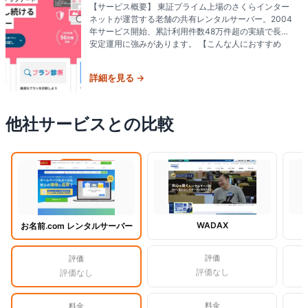
【サービス概要】 東証プライム上場のさくらインター
ネットが運営する老舗の共有レンタルサーバー。2004
年サービス開始、累計利用件数48万件超の実績で長期
安定運用に強みがあります。 【こんな人におすすめ
詳細を見る →
他社サービスとの比較
閲覧中
WADAX
お名前.com レンタルサーバー
評価
評価
評価なし
評価なし
料金
料金