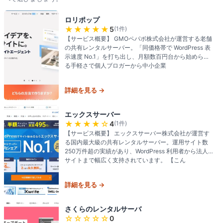
ロリポップ
★★★★★
5
(
1
件)
【サービス概要】 GMOペパボ株式会社が運営する老舗
の共有レンタルサーバー。「同価格帯で WordPress 表
示速度 No.1」を打ち出し、月額数百円台から始められ
る手軽さで個人ブロガーから中小企業
詳細を見る →
エックスサーバー
★★★★
☆
4
(
1
件)
【サービス概要】 エックスサーバー株式会社が運営す
る国内最大級の共有レンタルサーバー。運用サイト数
250万件超の実績があり、WordPress 利用者から法人
サイトまで幅広く支持されています。 【こん
詳細を見る →
さくらのレンタルサーバ
☆☆☆☆☆
0