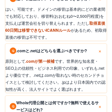
はい、可能です。ドメインの移管は基本的にどの業者間
でも対応しており、移管料(おおむね0〜2,500円程度)を
支払えば運営会社を切り替えられます。ただし
取得直後
60日間は移管できないICANNルール
があるため、初取得
直後の移管は不可です。
.comと.netはどちらを選ぶべきですか?
原則として
.comが第一候補
です。世界的な知名度・
SEO上の信頼性・ビジネス利用での印象、いずれも.net
より優位です。.netは.comが取れない時のセカンドチョ
イスとして検討してください。.jpはより日本国内での認
知性が高く、法人サイトでよく選ばれます。
Whois代理公開とは何ですか?無料で使えるサ
ービスはどれ?