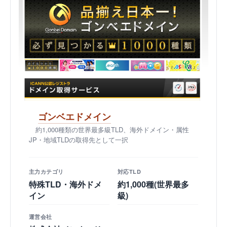
ゴンベエドメイン
約1,000種類の世界最多級TLD、海外ドメイン・属性
JP・地域TLDの取得先として一択
主力カテゴリ
対応TLD
特殊TLD・海外ドメ
約1,000種(世界最多
イン
級)
運営会社