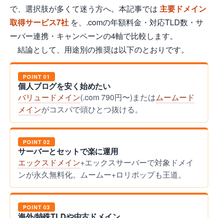
で、選択肢が多くて迷う方へ。本記事では
主要ドメイン
取得サービス7社
を、.comの年額料金・対応TLD数・サ
ーバー連携・キャンペーンの4軸で比較します。
結論として、用途別の推奨は以下のとおりです。
POINT 01
個人ブログを安く始めたい
バリュードメイン
(.com 790円〜)または
ムームード
メイン
がコスパで頭ひとつ抜ける。
POINT 02
サーバーとセットで楽に運用
エックスドメイン
+エックスサーバーで対象ドメイ
ンが永久無料化。ムームー+ロリポップも王道。
POINT 03
海外/特殊TLDや中古ドメイン