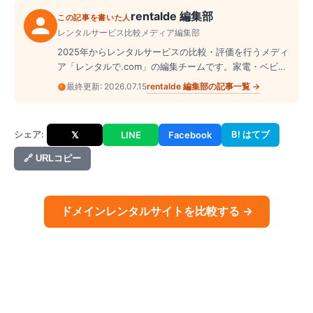
rentalde 編集部
この記事を書いた人
レンタルサービス比較メディア編集部
2025年からレンタルサービスの比較・評価を行うメディ
ア「レンタルで.com」の編集チームです。家電・ベビー
用品・ドレス・スーツケース・楽器など、幅広いジャン
rentalde 編集部
の記事一覧 →
最終更新:
2026.07.15
ルのレンタル業者を実際に調査し、料金・サービス内
容・口コミを横断的に整理して読者に届けています。
シェア:
B! はてブ
𝕏
LINE
Facebook
🔗 URLコピー
ドメイン
レンタルサイトを比較する →