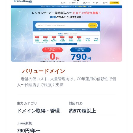
バリュードメイン
老舗の低コスト+大量管理向け、20年運用の信頼性で個
人〜代理店まで根強く支持
主力カテゴリ
対応TLD
ドメイン取得・管理
約570種以上
.com新規
790円/年〜