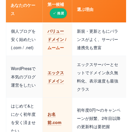
第一候補
あなたのケー
選ぶ理由
ス
個人ブログを
バリュー
新規・更新ともにバラ
安く始めたい
ドメイン
/
ンスがよく、サーバー
(.com / .net)
ムームー
連携先も豊富
エックスサーバーとセ
WordPressで
エックス
ットでドメイン永久無
本気のブログ
ドメイン
料化、表示速度も最強
運営をしたい
クラス
はじめて&と
初年度0円〜のキャンペ
にかく初年度
お名
ーンが頻繁、2年目以降
を安く済ませ
前.com
の更新料は要把握
たい