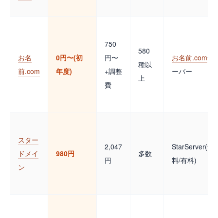
750
580
お名
0円〜(初
円〜
お名前.com
サ
種以
前.com
年度)
+調整
ーバー
上
費
スター
2,047
StarServer(無
ドメイ
980円
多数
円
料/有料)
ン