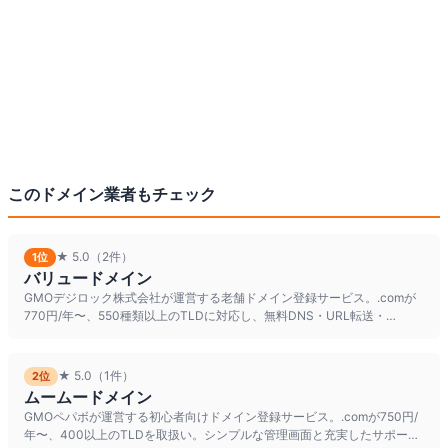
この
ドメイン
業者もチェック
★
5.0
（2件）
1
位
バリュードメイン
GMOデジロック株式会社が運営する老舗ドメイン登録サービス。.comが
770円/年〜、550種類以上のTLDに対応し、無料DNS・URL転送・
WHOIS代理公開
★
5.0
（1件）
2
位
ムームードメイン
GMOペパボが運営する初心者向けドメイン登録サービス。.comが750円/
年〜、400以上のTLDを取扱い。シンプルな管理画面と充実したサポート