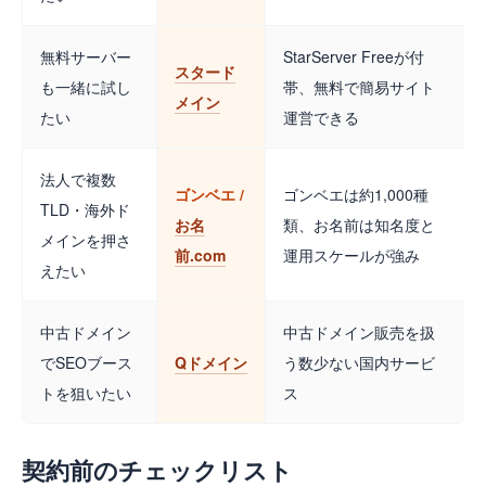
無料サーバー
StarServer Freeが付
スタード
も一緒に試し
帯、無料で簡易サイト
メイン
たい
運営できる
法人で複数
ゴンベエ /
ゴンベエは約1,000種
TLD・海外ド
お名
類、お名前は知名度と
メインを押さ
前.com
運用スケールが強み
えたい
中古ドメイン
中古ドメイン販売を扱
でSEOブース
Qドメイン
う数少ない国内サービ
トを狙いたい
ス
契約前のチェックリスト