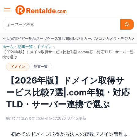
生活家電
ベビー用品
スーツケース
貸し布団
レンタカー
パソコン
カメラ・デジカメ
W
ホーム
›
記事一覧
›
ドメイン
›
【2026年版】ドメイン取得サービス比較7選|.com年額・対応TLD・サーバー連
携で選ぶ
ドメイン
記事一覧
【2026年版】ドメイン取得サ
ービス比較7選|.com年額・対応
TLD・サーバー連携で選ぶ
約
11
分で読めます
2026-07-15
更新
2026-05-27
初めてのドメイン取得から法人の複数ドメイン管理ま