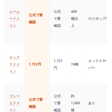
ムーム
公式
400
公式で要
ードメ
で要
種以
ロリポップ!
確認
イン
確認
上
エック
1,721
エックスサー
スドメ
1,721円
19種
円
バー
イン
ゴンベ
公式
約
公式で要
エドメ
で要
1,000
あり
確認
イン
確認
種