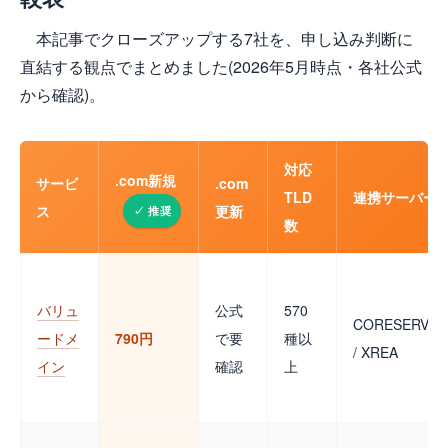
本記事でクローズアップする7社を、申し込み判断に
直結する観点でまとめました(2026年5月時点・各社公式
から確認)。
対応
.com新規
サービ
.com
TLD
連携サーバー
ス
更新
数
バリュ
公式
570
CORESERVER
ードメ
790円
で要
種以
/ XREA
イン
確認
上